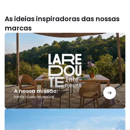
As ideias inspiradoras das nossas
marcas
A
nossa
missão:
A nossa missão:
tornar o belo acessível.
Saldos
AMPM