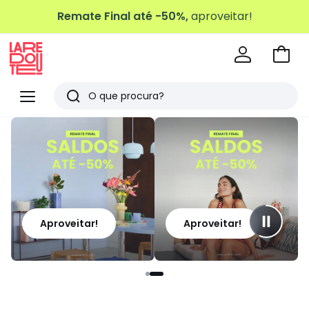
Remate Final até -50%,
aproveitar!
Ir
para
La
o
Redoute
Menu
Pesquisar
carri
Últimos
artigos
vistos
Aproveitar!
Aproveitar!