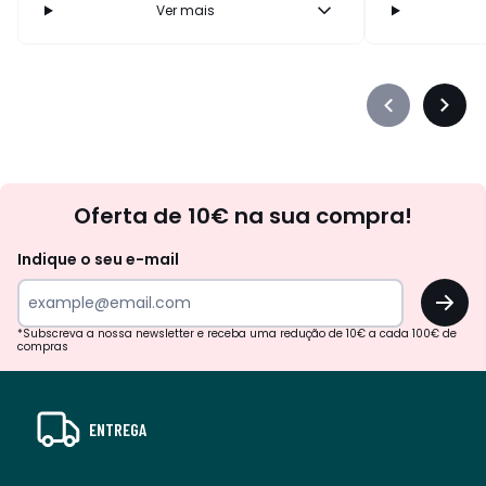
Ver mais
Précédent
Suiva
-
-
défiler
défile
à
à
Newsletter
gauche
droit
Oferta de 10€ na sua compra!
Indique o seu e-mail
OK
*Subscreva a nossa newsletter e receba uma redução de 10€ a cada 100€ de
compras
ENTREGA