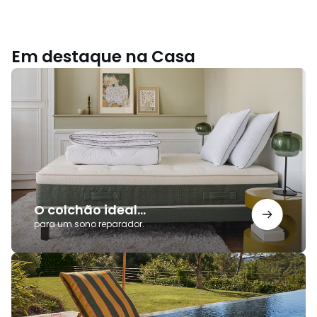
Em destaque na Casa
O
colchão
ideal...
O colchão ideal...
para um sono reparador.
Coleção
Outdoor