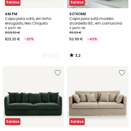
Saldos
Saldos
3,2
2
AM.PM
SO'HOME
/ 5
Capa para sofá, em linho
Capa para sofá modelo
Cores
enrugado, Neo Chiquito
acordeão BZ , em camurcina
A partir de
A partir de
1029.00 €
89.99 €
823.20 €
-20%
53.99 €
-40%
3,2
/
5
Saldos
Saldos