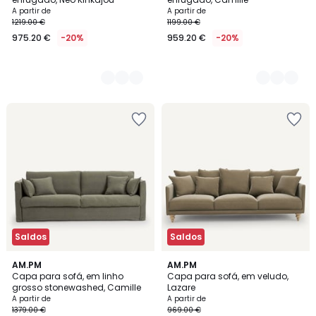
A partir de
A partir de
1219.00 €
1199.00 €
975.20 €
-20%
959.20 €
-20%
Saldos
Saldos
5
2
AM.PM
19
AM.PM
/
Capa para sofá, em linho
Capa para sofá, em veludo,
Cores
Cores
5
grosso stonewashed, Camille
Lazare
A partir de
A partir de
1379.00 €
969.00 €