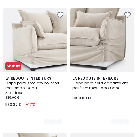
Saldos
9
LA REDOUTE INTERIEURS
9
LA REDOUTE INTERIEURS
Capa para sofá em poliéster
Capa para sofá de canto em
Cores
Cores
mesclado, Odna
poliéster mesclado, Odna
A partir de
639.00 €
1099.00 €
530.37 €
-17%