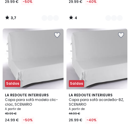
29.99 €
-50%
29.99 €
-40%
partir
de
29.99
3,7
4
€
/
/
5
5
em
vez
de
59.99
€
50%
de
desconto
aplicado.
Saldos
Saldos
3,9
4
7
LA REDOUTE INTERIEURS
7
LA REDOUTE INTERIEURS
/ 5
/
Capa para sofá modelo clic-
Capa para sofá acordeão-BZ,
Cores
Cores
5
clac, SCENARIO
SCENARIO
A partir de
A partir de
49.99 €
44.99 €
24.99 €
-50%
26.99 €
-40%