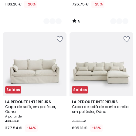
1103.20 €
-20%
726.75 €
-25%
5
/
5
Saldos
Saldos
1
4
LA REDOUTE INTERIEURS
4
LA REDOUTE INTERIEURS
/
Capa de sofá, em poliéster,
Capa de sofá de canto direito
Cores
Cores
5
Odna
em poliéster, Odna
A partir de
439.00 €
799.00 €
377.54 €
-14%
695.13 €
-13%