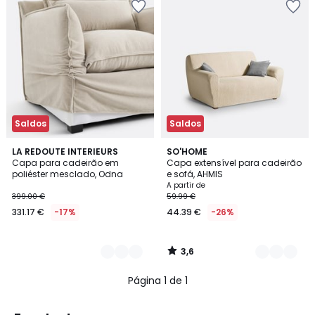
Saldos
Saldos
3,6
9
LA REDOUTE INTERIEURS
4
SO'HOME
/ 5
Capa para cadeirão em
Capa extensível para cadeirão
Cores
Cores
poliéster mesclado, Odna
e sofá, AHMIS
A partir de
399.00 €
59.99 €
331.17 €
-17%
44.39 €
-26%
3,6
/
5
Página 1 de 1