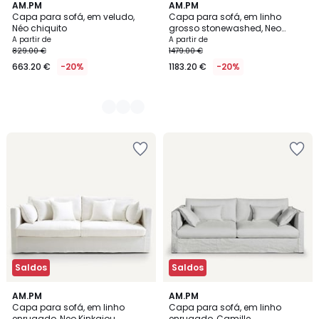
5
AM.PM
AM.PM
Capa para sofá, em veludo,
Capa para sofá, em linho
Cores
Néo chiquito
grosso stonewashed, Neo
Kinkajou
A partir de
A partir de
829.00 €
1479.00 €
663.20 €
-20%
1183.20 €
-20%
Saldos
Saldos
2
AM.PM
2
AM.PM
Capa para sofá, em linho
Capa para sofá, em linho
Cores
Cores
enrugado, Neo Kinkajou
enrugado, Camille