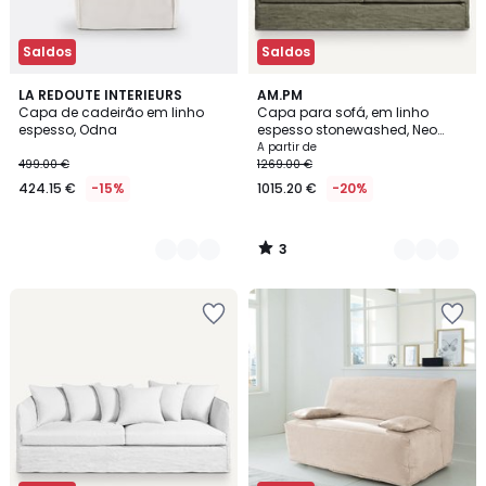
Saldos
Saldos
3
2
LA REDOUTE INTERIEURS
3
AM.PM
/
Capa de cadeirão em linho
Capa para sofá, em linho
Cores
Cores
5
espesso, Odna
espesso stonewashed, Neo
Chiquito
A partir de
499.00 €
1269.00 €
424.15 €
-15%
1015.20 €
-20%
3
/
5