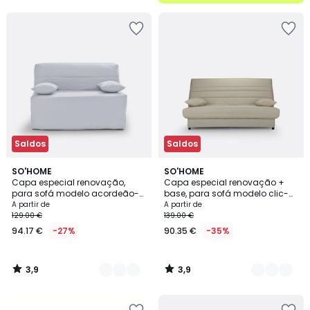
5
Saldos
Saldos
3,9
3,9
6
SO'HOME
6
SO'HOME
/ 5
/ 5
Capa especial renovação,
Capa especial renovação +
Cores
Cores
para sofá modelo acordeão-
base, para sofá modelo clic-
BZ
clac
A partir de
A partir de
129.00 €
139.00 €
94.17 €
-27%
90.35 €
-35%
3,9
3,9
/
/
5
5