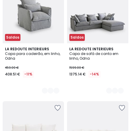
Saldos
Saldos
7
LA REDOUTE INTERIEURS
7
LA REDOUTE INTERIEURS
Capa para cadeirão, em linho,
Capa de sofá de canto em
Cores
Cores
Odna
linho, Odna
459.00 €
1599.00 €
408.51 €
-11%
1375.14 €
-14%