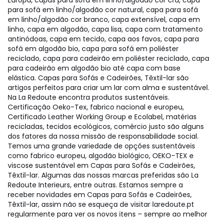
Europa, capas para sofá em linho/algodão cor cru, capa
para sofá em linho/algodão cor natural, capa para sofá
em linho/algodão cor branco, capa extensível, capa em
linho, capa em algodão, capa lisa, capa com tratamento
antinódoas, capa em tecido, capa aos favos, capa para
sofá em algodão bio, capa para sofá em poliéster
reciclado, capa para cadeirão em poliéster reciclado, capa
para cadeirão em algodão bio até capa com base
elástica. Capas para Sofás e Cadeirões, Têxtil-lar são
artigos perfeitos para criar um lar com alma e sustentável.
Na La Redoute encontra produtos sustentáveis.
Certificação Oeko-Tex, fabrico nacional e europeu,
Certificado Leather Working Group e Ecolabel, matérias
recicladas, tecidos ecológicos, comércio justo são alguns
dos fatores da nossa missão de responsabilidade social.
Temos uma grande variedade de opções sustentáveis
como fabrico europeu, algodão biológico, OEKO-TEX e
viscose sustentável em Capas para Sofás e Cadeirões,
Têxtil-lar. Algumas das nossas marcas preferidas são La
Redoute Interieurs, entre outras. Estamos sempre a
receber novidades em Capas para Sofás e Cadeirões,
Têxtil-lar, assim não se esqueça de visitar laredoute.pt
regularmente para ver os novos itens – sempre ao melhor