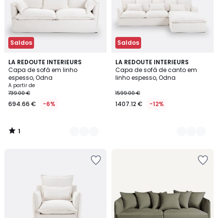
Saldos
Saldos
1
2
LA REDOUTE INTERIEURS
2
LA REDOUTE INTERIEURS
/
Capa de sofá em linho
Capa de sofá de canto em
Cores
Cores
5
espesso, Odna
linho espesso, Odna
A partir de
739.00 €
1599.00 €
694.66 €
-6%
1407.12 €
-12%
1
/
5