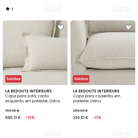
1
/
5
Saldos
Saldos
4
LA REDOUTE INTERIEURS
4
LA REDOUTE INTERIEURS
Capa para sofá, canto
Capa para cadeirão, em
Cores
Cores
esquerdo, em poliéster, Odna
poliéster, Odna
799.00 €
259.00 €
695.13 €
-13%
230.51 €
-11%