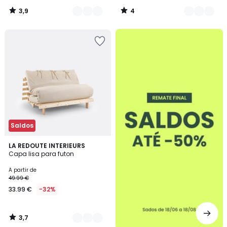
3,9
4
/
/
5
5
até
-50%
Saldos
3,7
2
LA REDOUTE INTERIEURS
/ 5
Capa lisa para futon
Cores
A partir de
49.99 €
33.99 €
-32%
3,7
/