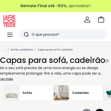
Remate Final até -50%,
aproveitar!
Ir
para
La
o
Redoute
Menu
Pesquisar
carri
Últimos
...
artigos
Sofás, cadeirões
Capas para sofá, cadeirão
Capas para sofá, cadeirão
vistos
31
Se o seu sofá precisa de uma nova energia ou se deseja
simplesmente prolongar-lhe a vida, uma capa pode ser a
solução certa. Práticas e fáceis de ajustar, as capas adaptam-
Ler mais
se a diferentes modelos e tamanhos do sofá de três lugares ao
cadeirão mais compacto. Escolher a opção adequada é pensar
Sofás
Cadeirões
no seu conforto diário: uma capa que protege das marcas do
uso, renova o aspeto do seu espaço e permite mudar o
ambiente sempre que quiser. Disponíveis em tons discretos