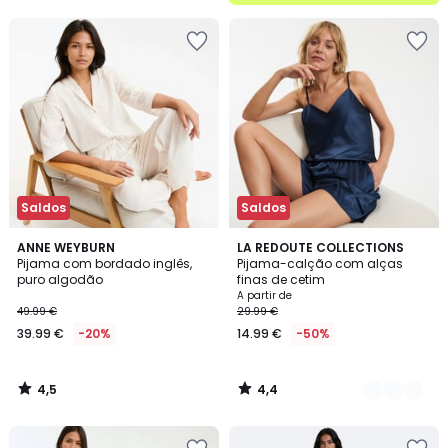
5
Saldos
Saldos
4,5
4,4
ANNE WEYBURN
2
LA REDOUTE COLLECTIONS
/ 5
/ 5
Pijama com bordado inglês,
Pijama-calção com alças
Cores
puro algodão
finas de cetim
A partir de
49.99 €
29.99 €
39.99 €
-20%
14.99 €
-50%
4,5
4,4
/
/
5
5