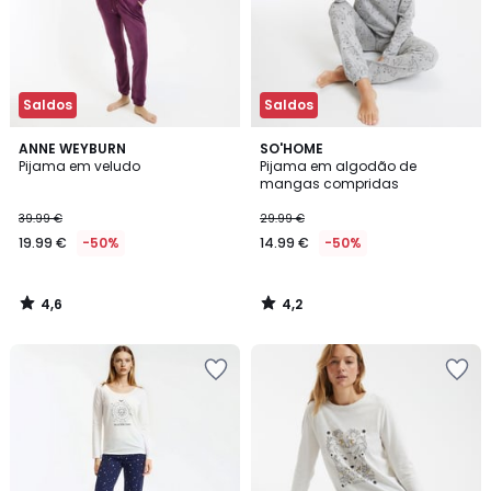
Saldos
Saldos
4,6
4,2
ANNE WEYBURN
SO'HOME
/ 5
/ 5
Pijama em veludo
Pijama em algodão de
mangas compridas
39.99 €
29.99 €
19.99 €
-50%
14.99 €
-50%
4,6
4,2
/
/
5
5