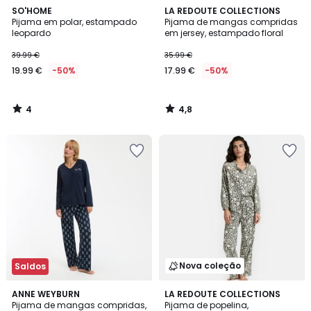
4
4,8
SO'HOME
LA REDOUTE COLLECTIONS
/
/ 5
Pijama em polar, estampado
Pijama de mangas compridas
5
leopardo
em jersey, estampado floral
39.99 €
35.99 €
19.99 €
-50%
17.99 €
-50%
4
4,8
/
/
5
5
Nova coleção
Saldos
4
ANNE WEYBURN
LA REDOUTE COLLECTIONS
/
Pijama de mangas compridas,
Pijama de popelina,