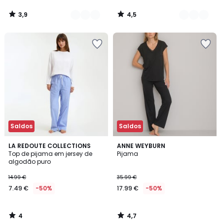
3,9
4,5
/
/
5
5
Saldos
Saldos
4
4,7
LA REDOUTE COLLECTIONS
ANNE WEYBURN
/
/ 5
Top de pijama em jersey de
Pijama
5
algodão puro
14.99 €
35.99 €
7.49 €
-50%
17.99 €
-50%
4
4,7
/
/