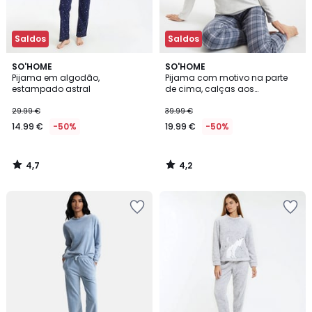
Saldos
Saldos
4,7
4,2
SO'HOME
SO'HOME
/ 5
/ 5
Pijama em algodão,
Pijama com motivo na parte
estampado astral
de cima, calças aos
quadrados
29.99 €
39.99 €
14.99 €
-50%
19.99 €
-50%
4,7
4,2
/
/
5
5