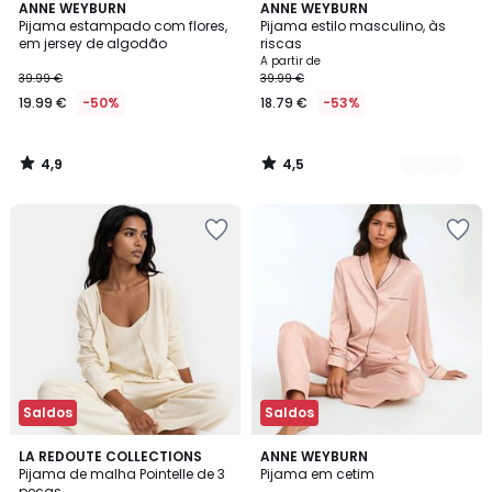
4,9
4,5
ANNE WEYBURN
2
ANNE WEYBURN
/ 5
/ 5
Pijama estampado com flores,
Pijama estilo masculino, às
Cores
em jersey de algodão
riscas
A partir de
39.99 €
39.99 €
19.99 €
-50%
18.79 €
-53%
4,9
4,5
/
/
5
5
Saldos
Saldos
4,7
4,4
2
LA REDOUTE COLLECTIONS
3
ANNE WEYBURN
/ 5
/ 5
Pijama de malha Pointelle de 3
Pijama em cetim
Cores
Cores
peças