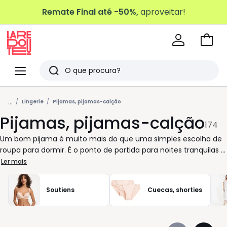
Remate Final até -50%,
aproveitar!
Ir
para
La
o
Redoute
Menu
Pesquisar
carri
Últimos
...
artigos
Lingerie
Pijamas, pijamas-calção
Pijamas, pijamas-calção
vistos
174
Um bom pijama é muito mais do que uma simples escolha de
roupa para dormir. É o ponto de partida para noites tranquilas e
manhãs cheias de energia. Na La Redoute, cada modelo foi
Ler mais
pensado para acompanhar o ritmo da mulher moderna, que
valoriza conforto, praticidade e um toque de charme no seu
Soutiens
Cuecas, shorties
dia a dia. Há opções para todos os gostos e necessidades:
pijamas de manga comprida para quem aprecia o aconchego,
pijamas-calção ideais para as noites mais quentes, conjuntos