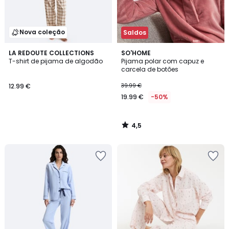
Nova coleção
Saldos
4,5
LA REDOUTE COLLECTIONS
SO'HOME
/ 5
T-shirt de pijama de algodão
Pijama polar com capuz e
carcela de botões
12.99 €
39.99 €
19.99 €
-50%
4,5
/
5