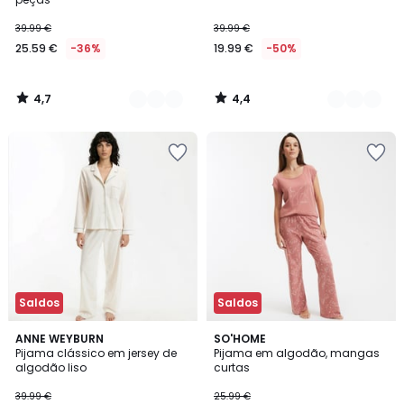
39.99 €
39.99 €
25.59 €
-36%
19.99 €
-50%
4,7
4,4
/
/
5
5
Saldos
Saldos
4,5
4,8
2
ANNE WEYBURN
SO'HOME
/ 5
/ 5
Pijama clássico em jersey de
Pijama em algodão, mangas
Cores
algodão liso
curtas
39.99 €
25.99 €