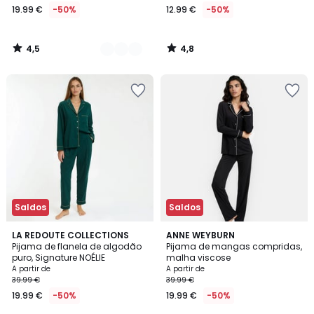
19.99 €
-50%
12.99 €
-50%
4,5
4,8
/
/
5
5
Saldos
Saldos
3,9
4,5
3
LA REDOUTE COLLECTIONS
2
ANNE WEYBURN
/ 5
/ 5
Pijama de flanela de algodão
Pijama de mangas compridas,
Cores
Cores
puro, Signature NOÉLIE
malha viscose
A partir de
A partir de
39.99 €
39.99 €
19.99 €
-50%
19.99 €
-50%