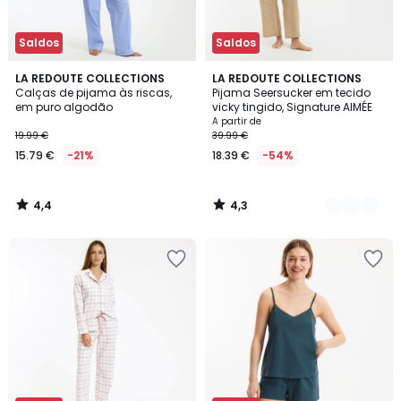
Saldos
Saldos
4,4
4,3
LA REDOUTE COLLECTIONS
2
LA REDOUTE COLLECTIONS
/ 5
/ 5
Calças de pijama às riscas,
Pijama Seersucker em tecido
Cores
em puro algodão
vicky tingido, Signature AIMÉE
A partir de
19.99 €
39.99 €
15.79 €
-21%
18.39 €
-54%
4,4
4,3
/
/
5
5