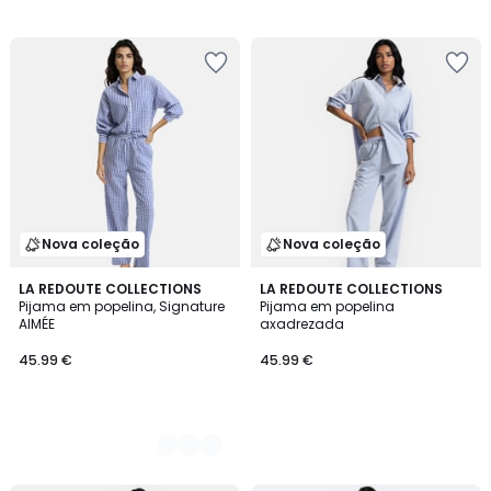
Nova coleção
Nova coleção
2
LA REDOUTE COLLECTIONS
LA REDOUTE COLLECTIONS
Pijama em popelina, Signature
Pijama em popelina
Cores
AIMÉE
axadrezada
45.99 €
45.99 €