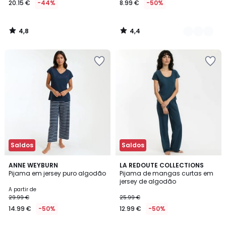
20.15 €
-44%
8.99 €
-50%
em
vez
de
4,8
4,4
35.99
/
/
5
5
€
44%
de
desconto
aplicado.
Saldos
Saldos
4,5
3,3
3
ANNE WEYBURN
2
LA REDOUTE COLLECTIONS
/ 5
/ 5
Pijama em jersey puro algodão
Pijama de mangas curtas em
Cores
Cores
jersey de algodão
A partir de
29.99 €
25.99 €
14.99 €
-50%
12.99 €
-50%