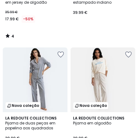
5
em jersey de algodão
estampado indiano
35.99 €
39.99 €
17.99 €
-50%
4
/
5
Nova coleção
Nova coleção
LA REDOUTE COLLECTIONS
LA REDOUTE COLLECTIONS
Pijama de duas peças em
Pijama em algodão
popelina aos quadrados