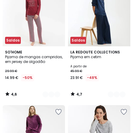
Saldos
Saldos
4,6
4,7
3
SO'HOME
2
LA REDOUTE COLLECTIONS
/ 5
/ 5
Pijama de mangas compridas,
Pijama em cetim
Cores
Cores
em jersey de algodão
A partir de
29.99 €
45.99 €
14.99 €
-50%
23.91 €
-48%
4,6
4,7
/
/
5
5