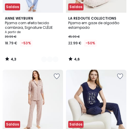
Saldos
Saldos
4,3
4,6
2
ANNE WEYBURN
LA REDOUTE COLLECTIONS
/ 5
/ 5
Pijama com efeito tecido
Pijama em gaze de algodão
Cores
cambraia, Signature CLÉLIE
estampado
A partir de
39.99 €
45.99 €
18.79 €
-53%
22.99 €
-50%
4,3
4,6
/
/
5
5
Saldos
Saldos