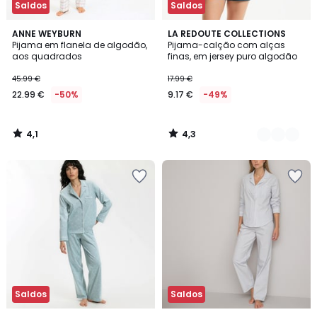
Saldos
Saldos
4,1
4,3
ANNE WEYBURN
2
LA REDOUTE COLLECTIONS
/ 5
/ 5
Pijama em flanela de algodão,
Pijama-calção com alças
Cores
aos quadrados
finas, em jersey puro algodão
45.99 €
17.99 €
22.99 €
-50%
9.17 €
-49%
4,1
4,3
/
/
5
5
Saldos
Saldos