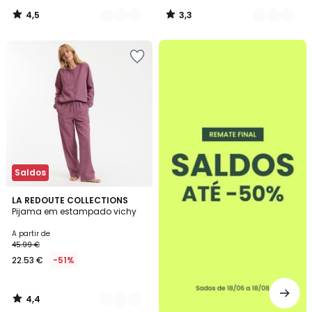
4,5
3,3
/
/
5
5
até
-50%
Saldos
4,4
2
LA REDOUTE COLLECTIONS
/ 5
Pijama em estampado vichy
Cores
A partir de
45.99 €
22.53 €
-51%
4,4
/