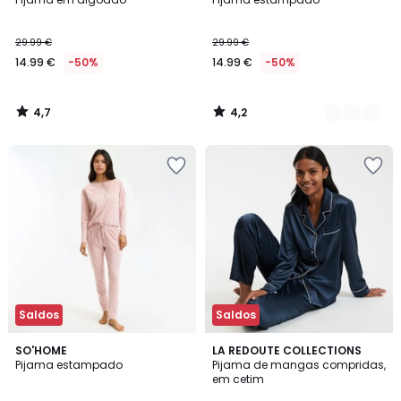
Cores
29.99 €
29.99 €
14.99 €
-50%
14.99 €
-50%
4,7
4,2
/
/
5
5
Saldos
Saldos
4,6
4,5
SO'HOME
2
LA REDOUTE COLLECTIONS
/ 5
/ 5
Pijama estampado
Pijama de mangas compridas,
Cores
em cetim