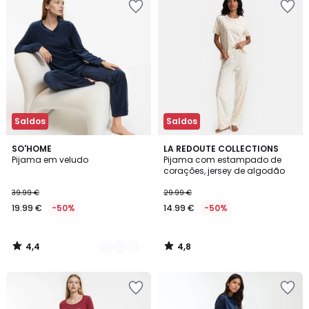
Saldos
Saldos
4,4
4,8
2
SO'HOME
LA REDOUTE COLLECTIONS
/ 5
/ 5
Pijama em veludo
Pijama com estampado de
Cores
corações, jersey de algodão
39.99 €
29.99 €
19.99 €
-50%
14.99 €
-50%
4,4
4,8
/
/
5
5