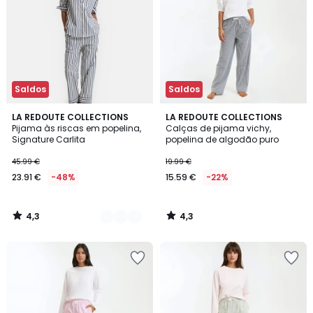
Saldos
Saldos
4,3
4,3
3
LA REDOUTE COLLECTIONS
LA REDOUTE COLLECTIONS
/ 5
/ 5
Pijama às riscas em popelina,
Calças de pijama vichy,
Cores
Signature Carlita
popelina de algodão puro
45.99 €
19.99 €
23.91 €
-48%
15.59 €
-22%
4,3
4,3
/
/
5
5