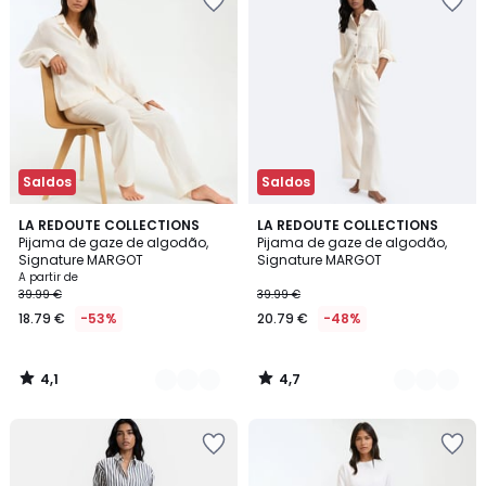
Saldos
Saldos
4,1
4,7
4
LA REDOUTE COLLECTIONS
4
LA REDOUTE COLLECTIONS
/ 5
/ 5
Pijama de gaze de algodão,
Pijama de gaze de algodão,
Cores
Cores
Signature MARGOT
Signature MARGOT
A partir de
39.99 €
39.99 €
18.79 €
-53%
20.79 €
-48%
4,1
4,7
/
/
5
5