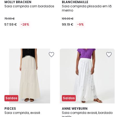
MOLLY BRACKEN
BLANCHEMAILLE
Saia comprida com bordados
Saia comprida plissada em lã
merino
79.99 €
109.00 €
57.59 €
-28%
99.19 €
-9%
Saldos
Saldos
4,7
PIECES
2
ANNE WEYBURN
/ 5
Saia comprida, evasé
Saia comprida evasé, bordado
Cores
inglês