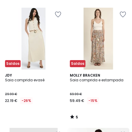
5
5
Saldos
Saldos
5
JDY
MOLLY BRACKEN
/
Saia comprida evasé
Saia comprida e estampada
5
29.99 €
69.99 €
22.19 €
-26%
59.49 €
-15%
5
/
5