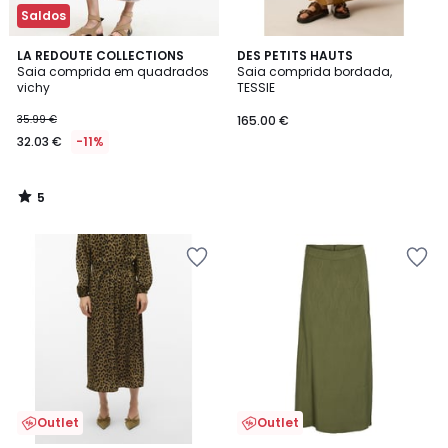
Saldos
5
LA REDOUTE COLLECTIONS
DES PETITS HAUTS
/
Saia comprida em quadrados
Saia comprida bordada,
5
vichy
TESSIE
35.99 €
165.00 €
32.03 €
-11%
5
/
5
Outlet
Outlet