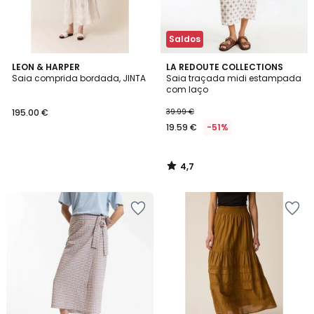
Saldos
4,7
LEON & HARPER
LA REDOUTE COLLECTIONS
/ 5
Saia comprida bordada, JINTA
Saia traçada midi estampada
com laço
195.00 €
39.99 €
19.59 €
-51%
4,7
/
5