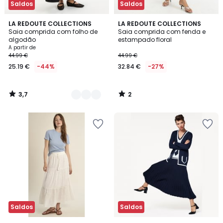
Saldos
Saldos
3,7
2
2
LA REDOUTE COLLECTIONS
LA REDOUTE COLLECTIONS
/ 5
/
Saia comprida com folho de
Saia comprida com fenda e
Cores
5
algodão
estampado floral
A partir de
44.99 €
44.99 €
25.19 €
-44%
32.84 €
-27%
3,7
2
/
/
5
5
Saldos
Saldos