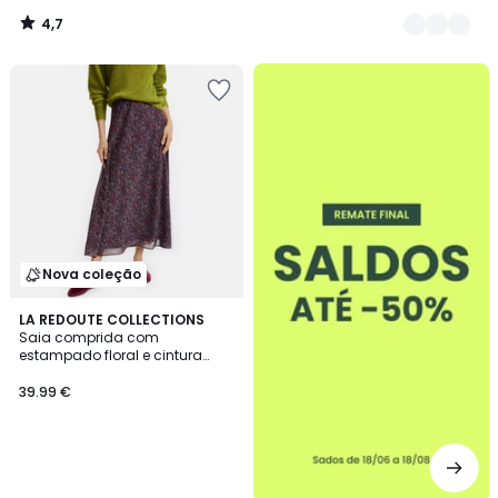
4,7
/
5
até
-50%
Nova coleção
LA REDOUTE COLLECTIONS
Saia comprida com
estampado floral e cintura
elástica
39.99 €