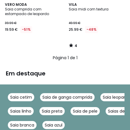
4
VERO MODA
VILA
/
Saia comprida com
Saia midi com textura
5
estampado de leopardo
39.99 €
49.99 €
19.59 €
-51%
25.99 €
-48%
4
/
5
Página 1 de 1
Em destaque
Saia cetim
Saia de ganga comprida
Saia leopard
Saias linho
Saia preta
Saia de pele
Saias de 
Saia branca
Saia azul