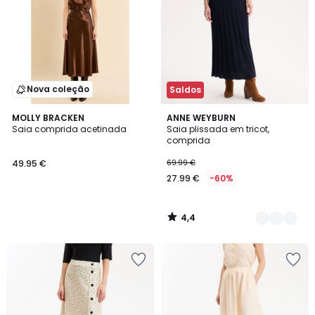
Nova coleção
Saldos
4,4
MOLLY BRACKEN
2
ANNE WEYBURN
/ 5
Saia comprida acetinada
Saia plissada em tricot,
Cores
comprida
49.95 €
69.99 €
27.99 €
-60%
4,4
/
5