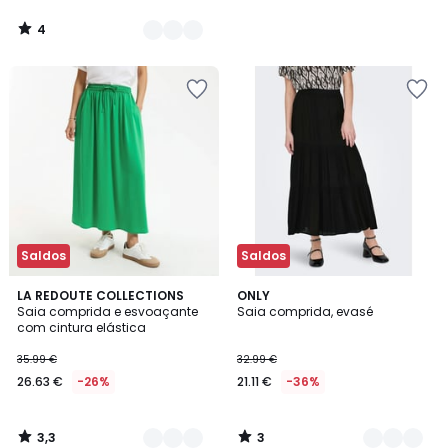
4
/
5
Saldos
Saldos
3,3
3
2
LA REDOUTE COLLECTIONS
2
ONLY
/ 5
/
Saia comprida e esvoaçante
Saia comprida, evasé
Cores
Cores
5
com cintura elástica
35.99 €
32.99 €
26.63 €
-26%
21.11 €
-36%
3,3
3
/
/