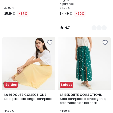
A partir de
39.99 €
68.99 €
25.19 €
-37%
34.49 €
-50%
4,7
/
5
Saldos
Saldos
3,7
5
2
LA REDOUTE COLLECTIONS
LA REDOUTE COLLECTIONS
/ 5
/
Saia plissada larga, comprida
Saia comprida e esvoaçante,
Cores
5
estampado de bolinhas
44.99 €
44.99 €