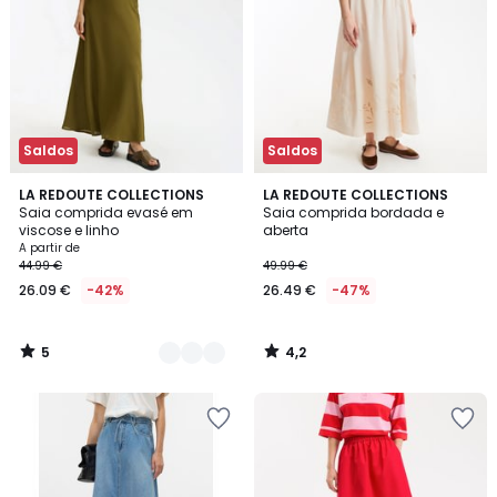
Saldos
Saldos
5
4,2
2
LA REDOUTE COLLECTIONS
LA REDOUTE COLLECTIONS
/
/ 5
Saia comprida evasé em
Saia comprida bordada e
Cores
5
viscose e linho
aberta
A partir de
44.99 €
49.99 €
26.09 €
-42%
26.49 €
-47%
5
4,2
/
/
5
5