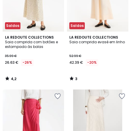
Saldos
Saldos
4,2
3
LA REDOUTE COLLECTIONS
LA REDOUTE COLLECTIONS
/ 5
/
Saia comprida com botões e
Saia comprida evasé em linho
5
estampado às bolas
35.99 €
52.99 €
26.63 €
-26%
42.39 €
-20%
4,2
3
/
/
5
5