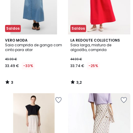
Saldos
Saldos
3
3,2
VERO MODA
LA REDOUTE COLLECTIONS
/
/ 5
Saia comprida de ganga com
Saia larga, mistura de
5
cinto para atar
algodão, comprida
49.99 €
44.99 €
33.49 €
-33%
33.74 €
-25%
3
3,2
/
/
5
5