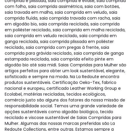
comprida e plissada, saia comprida e evasé, saia comprida
com folho, saia comprida assimétrica, saia com botões,
saia travada em malha, saia comprida em veludo, saia
comprida fluída, saia comprida travada com racha, saia
em algodão bio, saia comprida reciclada, saia comprida
em poliéster reciclado, saia comprida em malha reciclada,
saia comprida em veludo reciclado, saia comprida em
ganga reciclada, saia comprida plissada em poliéster
reciclado, saia comprida com pregas à frente, saia
comprida para grávida reciclado, saia comprida de ganga
estampada reciclada, saia comprida efeito pinte em
algodão bio até saia midi. Saias Compridas para Mulher são
artigos perfeitos para obter um look sustentável, elegante,
sofisticado e sempre na moda. Na La Redoute encontra
produtos sustentáveis. Certificação Oeko-Tex, fabrico
nacional e europeu, certificado Leather Working Group e
Ecolabel, matérias recicladas, tecidos ecológicos,
comércio justo são alguns dos fatores da nossa missão de
responsabilidade social. Temos uma grande variedade de
opções sustentáveis como algodão biológico, tecido
reciclado e viscose sustentável de Saias Compridas para
Mulher. Algumas das nossas marcas preferidas são La
Redoute Collections, entre outras. Estamos sempre a