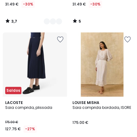
31.49 €
-30%
31.49 €
-30%
3,7
5
/
/
5
5
Saldos
4
2
LACOSTE
LOUISE MISHA
/
Saia comprida, plissada
Saia comprida bordada, ISORE
Cores
5
175.00 €
175.00 €
127.75 €
-27%