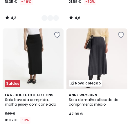
18.35 €
-49%
21.59 €
-52%
partir
de
18.35
4,3
4,6
€
/
/
5
5
em
vez
de
35.99
€
49%
de
desconto
aplicado.
Nova coleção
Saldos
4,7
LA REDOUTE COLLECTIONS
2
ANNE WEYBURN
/ 5
Saia travada comprida,
Saia de malha plissada de
Cores
malha jersey com canelado
comprimento médio
17.99 €
47.99 €
16.37 €
-9%