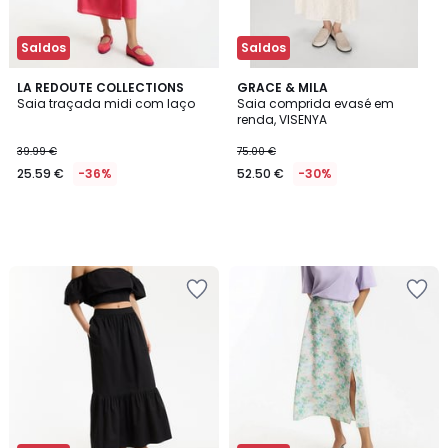
Saldos
Saldos
LA REDOUTE COLLECTIONS
GRACE & MILA
Saia traçada midi com laço
Saia comprida evasé em
renda, VISENYA
39.99 €
75.00 €
25.59 €
-36%
52.50 €
-30%