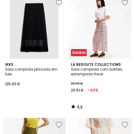
Saldos
3,2
IKKS
LA REDOUTE COLLECTIONS
/ 5
Saia comprida plissada em
Saia comprida com botões,
tule
estampado floral
125.00 €
35.99 €
20.51 €
-43%
3,2
/
5