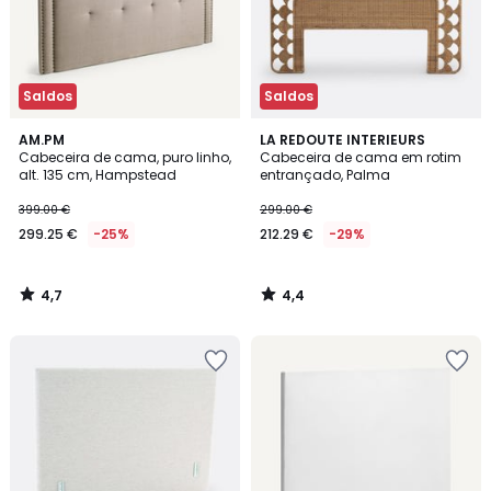
Saldos
Saldos
4,7
4,4
AM.PM
LA REDOUTE INTERIEURS
/ 5
/ 5
Cabeceira de cama, puro linho,
Cabeceira de cama em rotim
alt. 135 cm, Hampstead
entrançado, Palma
399.00 €
299.00 €
299.25 €
-25%
212.29 €
-29%
4,7
4,4
/
/
5
5