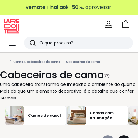
Remate Final até -50%,
aproveitar!
Ir
para
La
o
Redoute
Menu
Pesquisar
carri
Últimos
...
artigos
Camas, cabeceiras de cama
Cabeceiras de cama
Cabeceiras de cama
vistos
79
Uma cabeceira transforma de imediato o ambiente do quarto.
Mais do que um elemento decorativo, é o detalhe que confere
estrutura, conforto e personalidade ao espaço onde começa e
Ler mais
termina o seu dia. Na La Redoute, encontra cabeceiras
pensadas para responder a diferentes estilos de vida: designs
Camas com
Camas de casal
simples ou marcantes, em madeira maciça ou versões
arrumação
estofadas que convidam ao descanso. Escolher a cabeceira de
cama ideal é também uma questão de proporção e