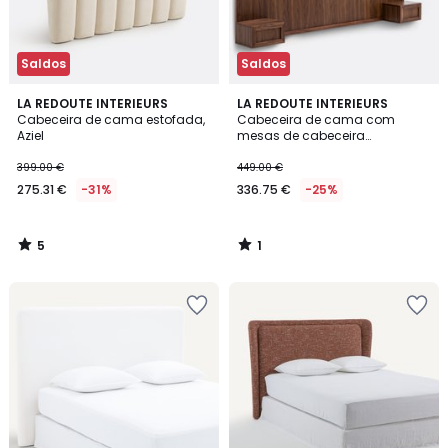
Saldos
Saldos
5
1
LA REDOUTE INTERIEURS
LA REDOUTE INTERIEURS
/
/
Cabeceira de cama estofada,
Cabeceira de cama com
5
5
Aziel
mesas de cabeceira
integradas, Silentio
399.00 €
449.00 €
275.31 €
-31%
336.75 €
-25%
5
1
/
/
5
5