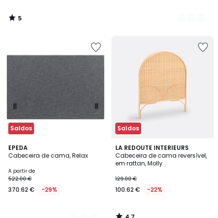
5
/
5
Saldos
Saldos
4,7
3
EPEDA
LA REDOUTE INTERIEURS
/ 5
Cabeceira de cama, Relax
Cabeceira de cama reversível,
Cores
em rattan, Molly
A partir de
522.00 €
129.00 €
370.62 €
-29%
100.62 €
-22%
4,7