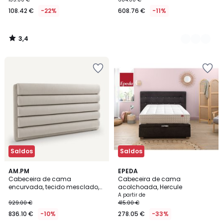
108.42 €
-22%
608.76 €
-11%
3,4
/
5
Saldos
Saldos
5
AM.PM
2
EPEDA
/
Cabeceira de cama
Cabeceira de cama
Cores
5
encurvada, tecido mesclado,
acolchoada, Hercule
largura 220 cm, Kachka
A partir de
929.00 €
415.00 €
836.10 €
-10%
278.05 €
-33%