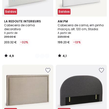
Saldos
Saldos
4,9
4,1
2
LA REDOUTE INTERIEURS
AM.PM
/ 5
/ 5
Cabeceira de cama
Cabeceira de cama, em pinho
Cores
decorativa
maciço, alt. 120 cm, Stadia
A partir de
A partir de
299.00 €
229.00 €
203.32 €
-32%
199.23 €
-13%
4,9
4,1
/
/
5
5