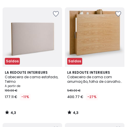
5
5
Saldos
Saldos
4,3
4,3
LA REDOUTE INTERIEURS
LA REDOUTE INTERIEURS
/ 5
/ 5
Cabeceira de cama estofada,
Cabeceira de cama com
Telmo
arrumação, folha de carvalho,
Essena
A partir de
199.00 €
549.00 €
177.11 €
-11%
400.77 €
-27%
4,3
4,3
/
/
5
5