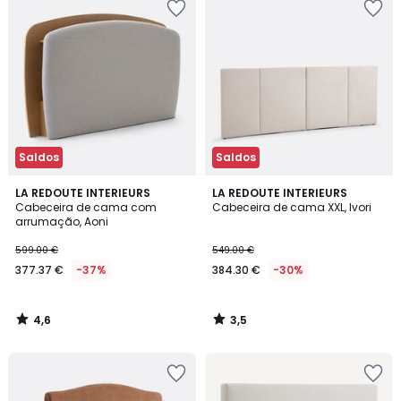
Saldos
Saldos
4,6
3,5
LA REDOUTE INTERIEURS
LA REDOUTE INTERIEURS
/ 5
/ 5
Cabeceira de cama com
Cabeceira de cama XXL, Ivori
arrumação, Aoni
599.00 €
549.00 €
377.37 €
-37%
384.30 €
-30%
4,6
3,5
/
/
5
5