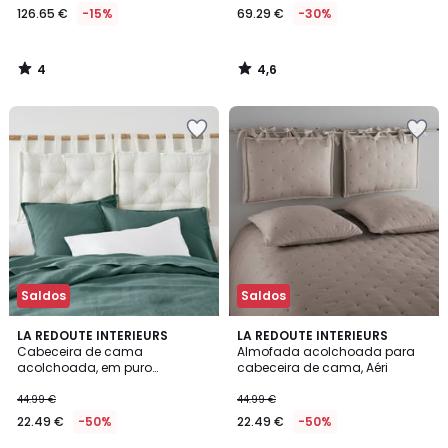
126.65 €
-15%
69.29 €
-30%
4
4,6
/
/
5
5
Saldos
Saldos
4,2
4,6
6
LA REDOUTE INTERIEURS
3
LA REDOUTE INTERIEURS
/ 5
/ 5
Cabeceira de cama
Almofada acolchoada para
Cores
Cores
acolchoada, em puro
cabeceira de cama, Aéri
algodão, Scenario
44.99 €
44.99 €
22.49 €
-50%
22.49 €
-50%