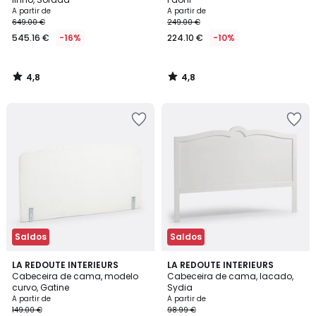
A partir de
A partir de
649.00 €
249.00 €
545.16 €
-16%
224.10 €
-10%
4,8
4,8
/
/
5
5
Saldos
Saldos
4
4,6
LA REDOUTE INTERIEURS
LA REDOUTE INTERIEURS
/
/ 5
Cabeceira de cama, modelo
Cabeceira de cama, lacado,
5
curvo, Gatine
Sydia
A partir de
A partir de
149.00 €
98.99 €