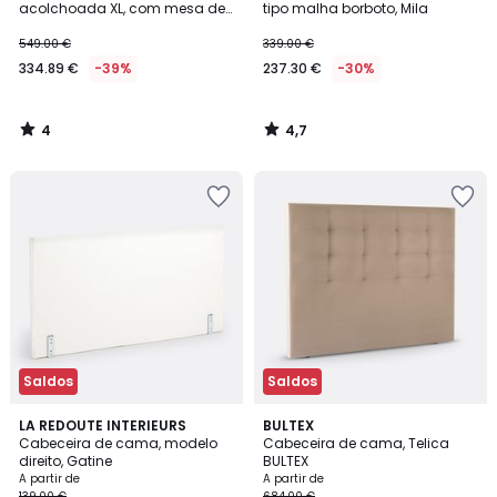
5
acolchoada XL, com mesa de
tipo malha borboto, Mila
cabeceira, Jolien
549.00 €
339.00 €
334.89 €
-39%
237.30 €
-30%
4
4,7
/
/
5
5
Saldos
Saldos
3,4
LA REDOUTE INTERIEURS
4
BULTEX
/ 5
Cabeceira de cama, modelo
Cabeceira de cama, Telica
Cores
direito, Gatine
BULTEX
A partir de
A partir de
139.00 €
684.00 €