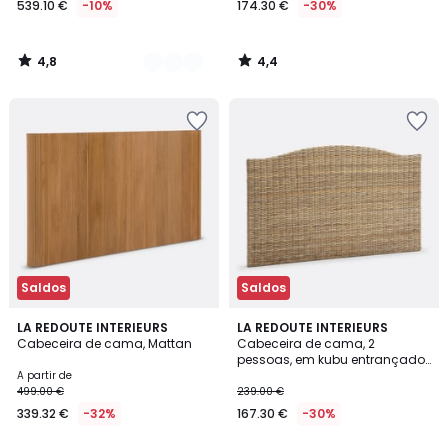
539.10 €
-10%
174.30 €
-30%
partir
de
539.10
4,8
4,4
€
/
/
5
5
em
vez
de
599.00
€
10%
de
desconto
aplicado.
Saldos
Saldos
4,1
4,4
LA REDOUTE INTERIEURS
LA REDOUTE INTERIEURS
/ 5
/ 5
Cabeceira de cama, Mattan
Cabeceira de cama, 2
pessoas, em kubu entrançado,
Malu
A partir de
499.00 €
239.00 €
339.32 €
-32%
167.30 €
-30%