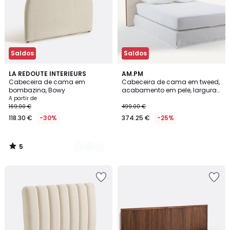
Saldos
Saldos
5
2
LA REDOUTE INTERIEURS
AM.PM
/
Cabeceira de cama em
Cabeceira de cama em tweed,
Cores
5
bombazina, Bowy
acabamento em pele, largura
204 cm, Abby
A partir de
169.00 €
499.00 €
118.30 €
-30%
374.25 €
-25%
5
/
5