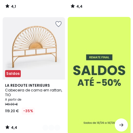
4,1
4,4
/
/
5
5
até
-50%
Saldos
4,4
2
LA REDOUTE INTERIEURS
/ 5
Cabeceira de cama em rattan,
Cores
TIO
A partir de
149.00 €
119.20 €
-35%
4,4
/