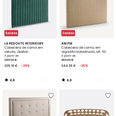
Saldos
Saldos
4,8
4,9
2
LA REDOUTE INTERIEURS
2
AM.PM
/ 5
/ 5
Cabeceira de cama em
Cabeceira de cama, em
Cores
Cores
veludo, Jédéon
algodão trabalhado, alt. 110
cm, Johnson
A partir de
A partir de
289.00 €
459.00 €
205.19 €
-29%
344.25 €
-25%
4,8
4,9
/
/
5
5