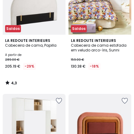
Saldos
Saldos
4,3
LA REDOUTE INTERIEURS
LA REDOUTE INTERIEURS
/ 5
Cabeceira de cama, Papilla
Cabeceira de cama estofada
em veludo arco-íris, Sunni
A partir de
289.00 €
159.00 €
205.19 €
-29%
130.38 €
-18%
4,3
/
5