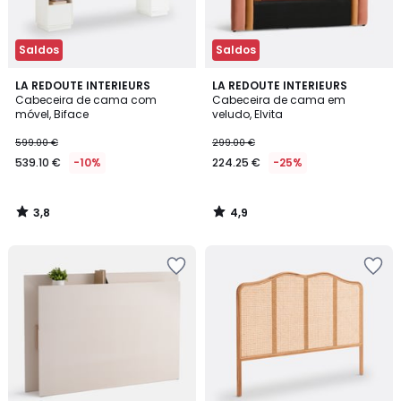
Saldos
Saldos
3,8
4,9
LA REDOUTE INTERIEURS
LA REDOUTE INTERIEURS
/ 5
/ 5
Cabeceira de cama com
Cabeceira de cama em
móvel, Biface
veludo, Elvita
599.00 €
299.00 €
539.10 €
-10%
224.25 €
-25%
3,8
4,9
/
/
5
5