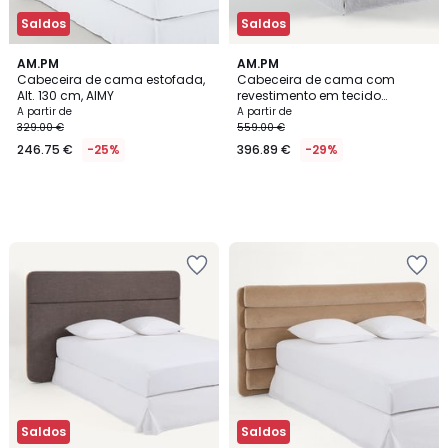
Saldos
Saldos
AM.PM
AM.PM
Cabeceira de cama estofada,
Cabeceira de cama com
Alt. 130 cm, AIMY
revestimento em tecido
mesclado, Jabote
A partir de
A partir de
329.00 €
559.00 €
246.75 €
-25%
396.89 €
-29%
Saldos
Saldos