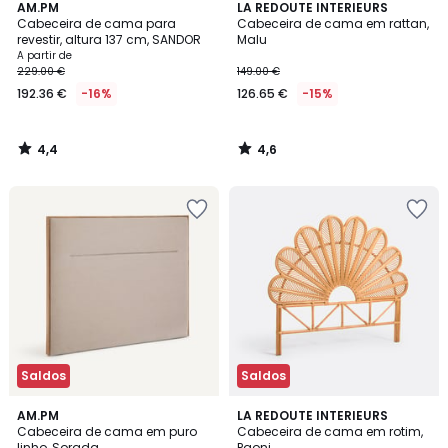
4,4
4,6
AM.PM
LA REDOUTE INTERIEURS
/ 5
/ 5
Cabeceira de cama para
Cabeceira de cama em rattan,
revestir, altura 137 cm, SANDOR
Malu
A partir de
229.00 €
149.00 €
192.36 €
-16%
126.65 €
-15%
4,4
4,6
/
/
5
5
Saldos
Saldos
4,8
4,8
AM.PM
LA REDOUTE INTERIEURS
/ 5
/ 5
Cabeceira de cama em puro
Cabeceira de cama em rotim,
linho, Sorada
Paoni