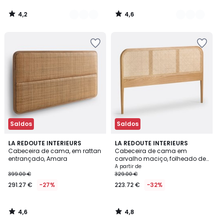
4,2
4,6
/
/
5
5
Saldos
Saldos
4,6
4,8
LA REDOUTE INTERIEURS
LA REDOUTE INTERIEURS
/ 5
/ 5
Cabeceira de cama, em rattan
Cabeceira de cama em
entrançado, Amara
carvalho maciço, folheado de
madeira e rattan, MADARA
A partir de
399.00 €
329.00 €
291.27 €
-27%
223.72 €
-32%
4,6
4,8
/
/