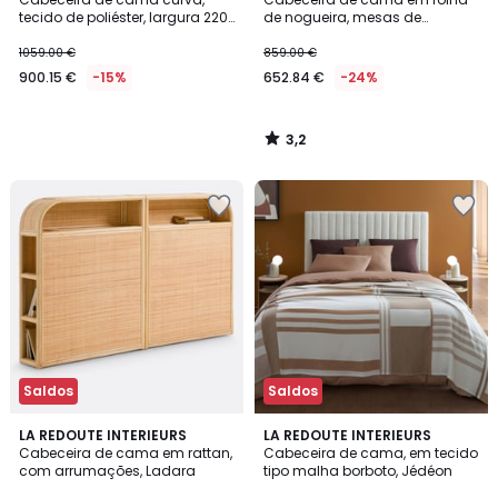
tecido de poliéster, largura 220
de nogueira, mesas de
cm, Kachka
cabeceira integradas, Abbas
1059.00 €
859.00 €
900.15 €
-15%
652.84 €
-24%
3,2
/
5
Saldos
Saldos
4
4,2
LA REDOUTE INTERIEURS
LA REDOUTE INTERIEURS
/
/ 5
Cabeceira de cama em rattan,
Cabeceira de cama, em tecido
5
com arrumações, Ladara
tipo malha borboto, Jédéon