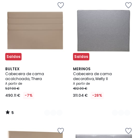
Saldos
Saldos
5
4
BULTEX
5
MERINOS
/
Cabeceira de cama
Cabeceira de cama
Cores
Cores
5
acolchoada, Thera
decorativa, Melty II
A partir de
A partir de
527.00 €
432.00 €
490.11 €
-7%
311.04 €
-28%
5
/
5