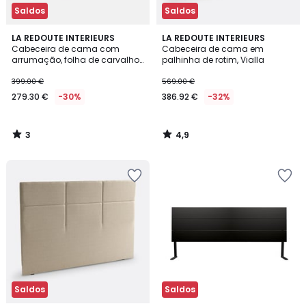
Saldos
Saldos
3
4,9
LA REDOUTE INTERIEURS
LA REDOUTE INTERIEURS
/
/ 5
Cabeceira de cama com
Cabeceira de cama em
5
arrumação, folha de carvalho,
palhinha de rotim, Vialla
Essena
399.00 €
569.00 €
279.30 €
-30%
386.92 €
-32%
3
4,9
/
/
5
5
Saldos
Saldos