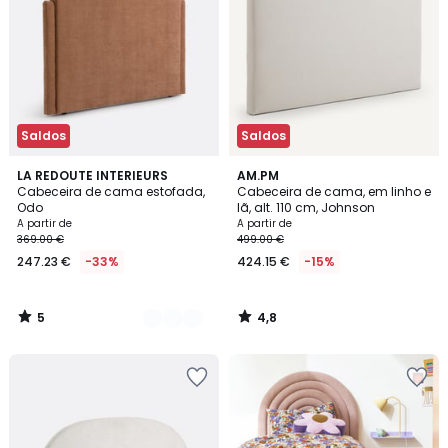
Saldos
Saldos
5
4,8
2
LA REDOUTE INTERIEURS
AM.PM
/
/ 5
Cabeceira de cama estofada,
Cabeceira de cama, em linho e
Cores
5
Odo
lã, alt. 110 cm, Johnson
A partir de
A partir de
369.00 €
499.00 €
247.23 €
-33%
424.15 €
-15%
5
4,8
/
/
5
5