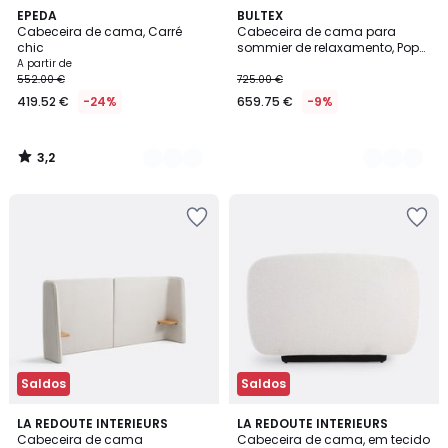
3,2
3
EPEDA
2
BULTEX
/ 5
Cabeceira de cama, Carré
Cabeceira de cama para
Cores
Cores
chic
sommier de relaxamento, Pop
Art Sigma
A partir de
552.00 €
725.00 €
419.52 €
-24%
659.75 €
-9%
3,2
/
5
Saldos
Saldos
4
4,7
LA REDOUTE INTERIEURS
LA REDOUTE INTERIEURS
/
/ 5
Cabeceira de cama
Cabeceira de cama, em tecido