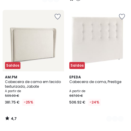
/
5
Saldos
Saldos
4,7
AM.PM
3
EPEDA
/ 5
Cabeceira de cama em tecido
Cabeceira de cama, Prestige
Cores
texturizado, Jabote
A partir de
A partir de
509.00 €
667.00 €
381.75 €
-25%
506.92 €
-24%
4,7
/
5