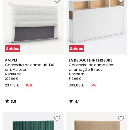
Saldos
Saldos
3,8
4,1
AM.PM
LA REDOUTE INTERIEURS
/ 5
/ 5
Cabeceira de cama alt. 130
Cabeceira de cama com
cm, Mereson
arrumação, Biface
A partir de
A partir de
279.00 €
319.00 €
237.15 €
-15%
303.05 €
-5%
3,8
4,1
/
/
5
5