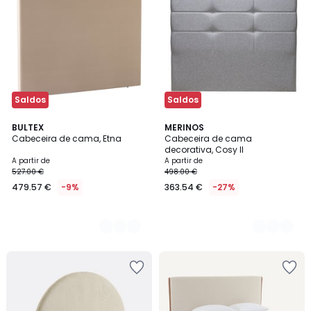
Saldos
Saldos
4
BULTEX
5
MERINOS
Cabeceira de cama, Etna
Cabeceira de cama
Cores
Cores
decorativa, Cosy II
A partir de
A partir de
527.00 €
498.00 €
479.57 €
-9%
363.54 €
-27%