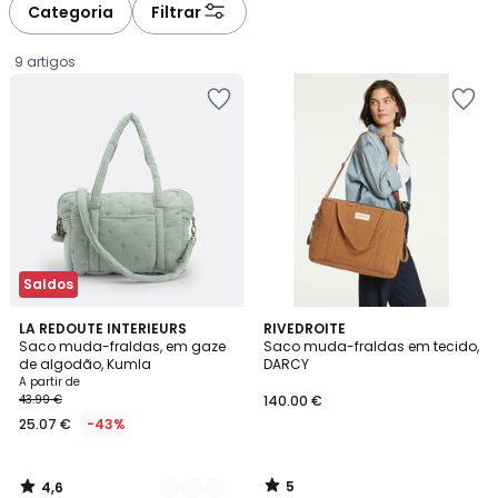
Categoria
Filtrar
9 artigos
Saldos
4,6
5
3
LA REDOUTE INTERIEURS
RIVEDROITE
/ 5
/
Saco muda-fraldas, em gaze
Saco muda-fraldas em tecido,
Cores
5
de algodão, Kumla
DARCY
Preço
A partir de
43.99 €
140.00 €
a
25.07 €
-43%
partir
de
25.07
5
4,6
€
/
/