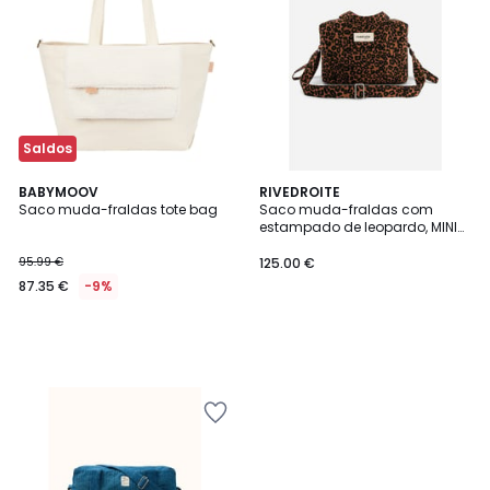
Saldos
BABYMOOV
RIVEDROITE
Saco muda-fraldas tote bag
Saco muda-fraldas com
estampado de leopardo, MINI
DARCY
95.99 €
125.00 €
87.35 €
-9%