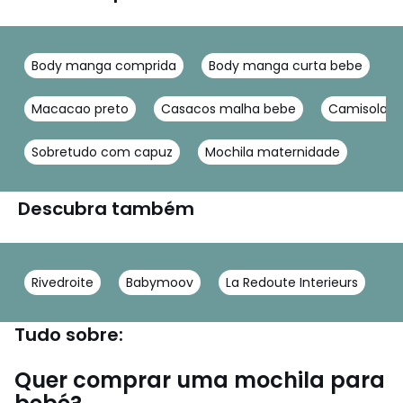
Body manga comprida
Body manga curta bebe
C
Macacao preto
Casacos malha bebe
Camisola b
Sobretudo com capuz
Mochila maternidade
Descubra também
Rivedroite
Babymoov
La Redoute Interieurs
Tudo sobre:
Quer comprar uma mochila para