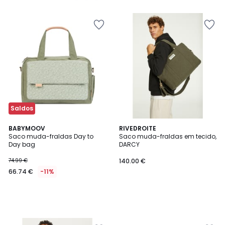
5
5
em
vez
de
43.99
€
43%
de
desconto
aplicado.
Saldos
BABYMOOV
RIVEDROITE
Saco muda-fraldas Day to
Saco muda-fraldas em tecido,
Day bag
DARCY
74.99 €
140.00 €
66.74 €
-11%