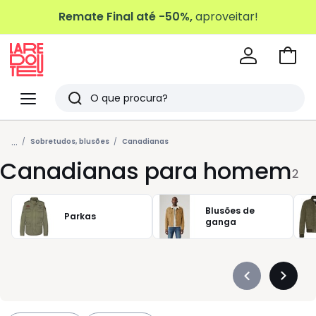
Remate Final até -50%,
aproveitar!
Ir
para
La
o
Redoute
Menu
Pesquisar
carri
Últimos
...
artigos
Sobretudos, blusões
Canadianas
Canadianas para homem
vistos
2
Blusões de
Parkas
ganga
Précédent
Suivan
-
-
défiler
défiler