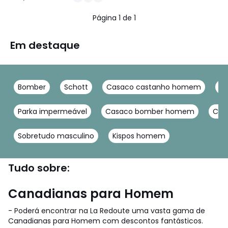
180.00
/
5
€
Página 1 de 1
50%
de
desconto
Em destaque
aplicado.
Bomber
Schott
Casaco castanho homem
Ca
Parka impermeável
Casaco bomber homem
Cas
Sobretudo masculino
Kispos homem
Tudo sobre:
Canadianas para Homem
- Poderá encontrar na La Redoute uma vasta gama de
Canadianas para Homem com descontos fantásticos.