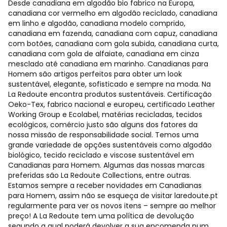
Desde canadiana em algodão bio fabrico na Europa,
canadiana cor vermelho em algodão reciclado, canadiana
em linho e algodão, canadiana modelo comprido,
canadiana em fazenda, canadiana com capuz, canadiana
com botões, canadiana com gola subida, canadiana curta,
canadiana com gola de alfaiate, canadiana em cinza
mesclado até canadiana em marinho. Canadianas para
Homem são artigos perfeitos para obter um look
sustentável, elegante, sofisticado e sempre na moda. Na
La Redoute encontra produtos sustentáveis. Certificação
Oeko-Tex, fabrico nacional e europeu, certificado Leather
Working Group e Ecolabel, matérias recicladas, tecidos
ecológicos, comércio justo são alguns dos fatores da
nossa missão de responsabilidade social. Temos uma
grande variedade de opções sustentáveis como algodão
biológico, tecido reciclado e viscose sustentável em
Canadianas para Homem. Algumas das nossas marcas
preferidas são La Redoute Collections, entre outras.
Estamos sempre a receber novidades em Canadianas
para Homem, assim não se esqueça de visitar laredoute.pt
regularmente para ver os novos itens – sempre ao melhor
preço! A La Redoute tem uma política de devolução
segundo a qual poderá devolver a sua encomenda num