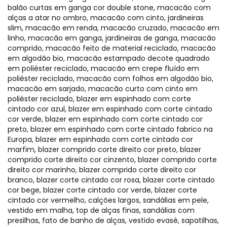
balão curtas em ganga cor double stone, macacão com
alças a atar no ombro, macacão com cinto, jardineiras
slim, macacão em renda, macacão cruzado, macacão em
linho, macacão em ganga, jardineiras de ganga, macacão
comprido, macacão feito de material reciclado, macacão
em algodão bio, macacão estampado decote quadrado
em poliéster reciclado, macacão em crepe fluído em
poliéster reciclado, macacão com folhos em algodão bio,
macacão em sarjado, macacão curto com cinto em
poliéster reciclado, blazer em espinhado com corte
cintado cor azul, blazer em espinhado com corte cintado
cor verde, blazer em espinhado com corte cintado cor
preto, blazer em espinhado com corte cintado fabrico na
Europa, blazer em espinhado com corte cintado cor
marfim, blazer comprido corte direito cor preto, blazer
comprido corte direito cor cinzento, blazer comprido corte
direito cor marinho, blazer comprido corte direito cor
branco, blazer corte cintado cor rosa, blazer corte cintado
cor bege, blazer corte cintado cor verde, blazer corte
cintado cor vermelho, calções largos, sandálias em pele,
vestido em malha, top de alças finas, sandálias com
presilhas, fato de banho de alças, vestido evasé, sapatilhas,