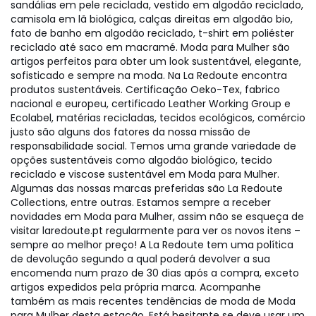
sandálias em pele reciclada, vestido em algodão reciclado,
camisola em lã biológica, calças direitas em algodão bio,
fato de banho em algodão reciclado, t-shirt em poliéster
reciclado até saco em macramé. Moda para Mulher são
artigos perfeitos para obter um look sustentável, elegante,
sofisticado e sempre na moda. Na La Redoute encontra
produtos sustentáveis. Certificação Oeko-Tex, fabrico
nacional e europeu, certificado Leather Working Group e
Ecolabel, matérias recicladas, tecidos ecológicos, comércio
justo são alguns dos fatores da nossa missão de
responsabilidade social. Temos uma grande variedade de
opções sustentáveis como algodão biológico, tecido
reciclado e viscose sustentável em Moda para Mulher.
Algumas das nossas marcas preferidas são La Redoute
Collections, entre outras. Estamos sempre a receber
novidades em Moda para Mulher, assim não se esqueça de
visitar laredoute.pt regularmente para ver os novos itens –
sempre ao melhor preço! A La Redoute tem uma política
de devolução segundo a qual poderá devolver a sua
encomenda num prazo de 30 dias após a compra, exceto
artigos expedidos pela própria marca. Acompanhe
também as mais recentes tendências de moda de Moda
para Mulher desta estação. Está hesitante se deve usar um