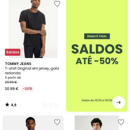
-50%
Saldos
4,6
3
TOMMY JEANS
/ 5
T-shirt Original em jersey, gola
Cores
redonda
A partir de
29.99 €
20.99 €
-30%
4,6
/
5