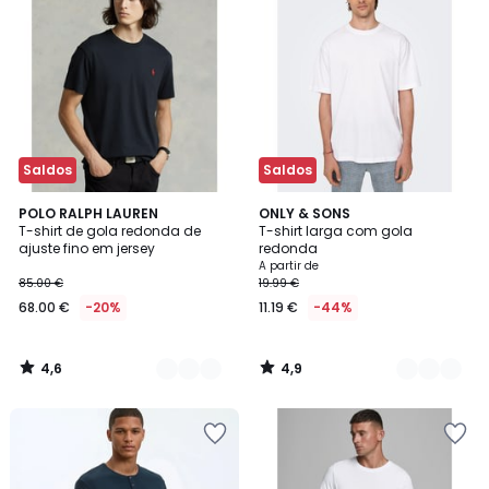
Saldos
Saldos
4,6
4,9
4
POLO RALPH LAUREN
5
ONLY & SONS
/ 5
/ 5
T-shirt de gola redonda de
T-shirt larga com gola
Cores
Cores
ajuste fino em jersey
redonda
A partir de
85.00 €
19.99 €
68.00 €
-20%
11.19 €
-44%
4,6
4,9
/
/
5
5