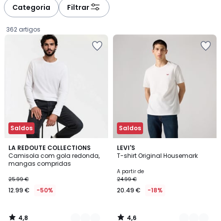
à
à
Categoria
Filtrar
gauche
droite
362 artigos
Saldos
Saldos
4,8
4,6
4
LA REDOUTE COLLECTIONS
3
LEVI'S
/ 5
/ 5
Camisola com gola redonda,
T-shirt Original Housemark
Cores
Cores
mangas compridas
12.99
A partir de
25.99 €
24.99 €
€
12.99 €
-50%
20.49 €
-18%
em
vez
de
4,8
4,6