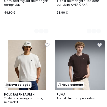
Camisola regular de mangas
T-shirt de manga curta com
Cores
Cores
compridas
bandeira AMERICANA
49.90 €
59.90 €
Nova coleção
Nova coleção
5
3
POLO RALPH LAUREN
2
PUMA
/
T-shirt de mangas curtas,
T-shirt de mangas curtas
Cores
Cores
5
relaxed fit