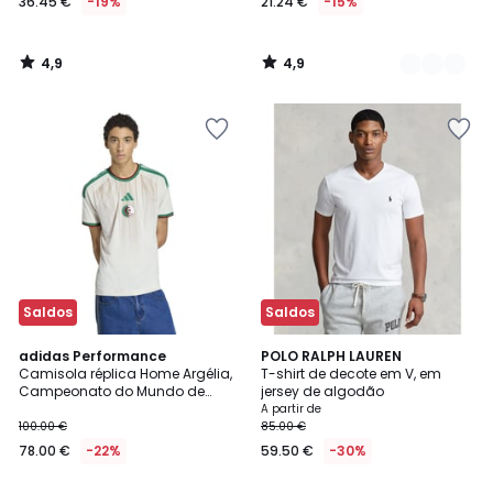
36.45 €
-19%
21.24 €
-15%
4,9
4,9
/
/
5
5
Saldos
Saldos
4,9
4,3
adidas Performance
2
POLO RALPH LAUREN
/ 5
/ 5
Camisola réplica Home Argélia,
T-shirt de decote em V, em
Cores
Campeonato do Mundo de
jersey de algodão
2026
A partir de
100.00 €
85.00 €
78.00 €
-22%
59.50 €
-30%