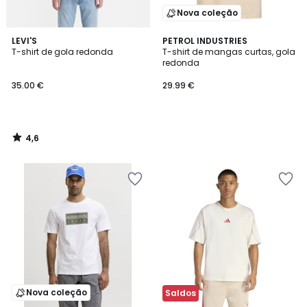
Nova coleção
4,6
LEVI'S
PETROL INDUSTRIES
/ 5
T-shirt de gola redonda
T-shirt de mangas curtas, gola
redonda
35.00 €
29.99 €
4,6
/
5
Nova coleção
Saldos