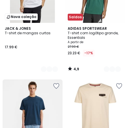
Nova coleção
Saldos
4,9
3
JACK & JONES
2
ADIDAS SPORTSWEAR
/ 5
T-shirt de mangas curtas
T-shirt com logótipo grande,
Cores
Cores
Essentials
A partir de
17.99 €
27.99 €
23.23 €
-17%
4,9
/
5