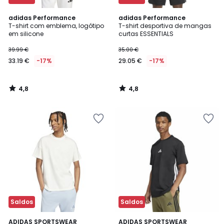
4,8
4,8
adidas Performance
adidas Performance
/ 5
/ 5
T-shirt com emblema, logótipo
T-shirt desportiva de mangas
em silicone
curtas ESSENTIALS
39.99 €
35.00 €
33.19 €
-17%
29.05 €
-17%
4,8
4,8
/
/
5
5
Saldos
Saldos
4,7
4,7
5
ADIDAS SPORTSWEAR
2
ADIDAS SPORTSWEAR