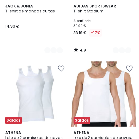
4,9
2
JACK & JONES
2
ADIDAS SPORTSWEAR
/ 5
T-shirt de mangas curtas
T-shirt Stadium
Cores
Cores
A partir de
14.99 €
39.99 €
33.19 €
-17%
4,9
/
5
Saldos
Saldos
4,6
4,3
ATHENA
ATHENA
/ 5
/ 5
Lote de 2 camisolas de cavas,
Lote de 2 camisolas de cavas,