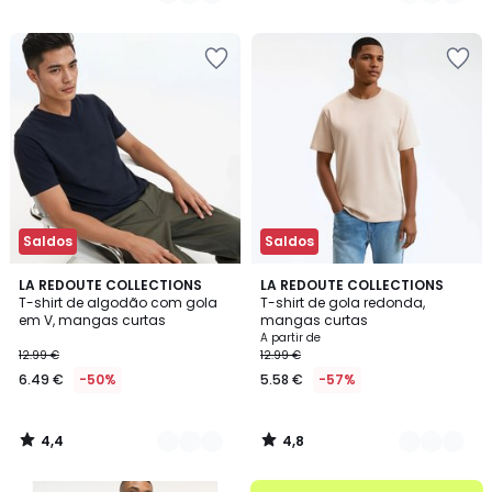
25.99
/
/
5
5
€
50%
de
desconto
aplicado.
Saldos
Saldos
4,4
4,8
5
LA REDOUTE COLLECTIONS
11
LA REDOUTE COLLECTIONS
/ 5
/ 5
T-shirt de algodão com gola
T-shirt de gola redonda,
Cores
Cores
em V, mangas curtas
mangas curtas
A partir de
12.99 €
12.99 €
6.49 €
-50%
5.58 €
-57%
4,4
4,8
/
/
5
5
até