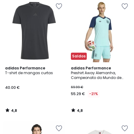
Saldos
4,8
4,8
adidas Performance
adidas Performance
/ 5
/ 5
T-shirt de mangas curtas
Preshirt Away Alemanha,
Campeonato do Mundo de
2026
40.00 €
69.99 €
55.29 €
-21%
4,8
4,8
/
/
5
5