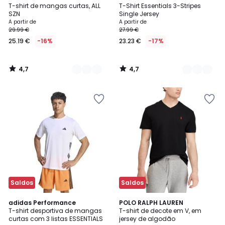
/ 5
/ 5
T-shirt de mangas curtas, ALL
T-Shirt Essentials 3-Stripes
Cores
Cores
SZN
Single Jersey
A partir de
A partir de
29.99 €
27.99 €
25.19 €
-16%
23.23 €
-17%
4,7
4,7
/
/
5
5
Saldos
Saldos
4,8
4,1
3
adidas Performance
POLO RALPH LAUREN
/ 5
/ 5
T-shirt desportiva de mangas
T-shirt de decote em V, em
Cores
curtas com 3 listas ESSENTIALS
jersey de algodão