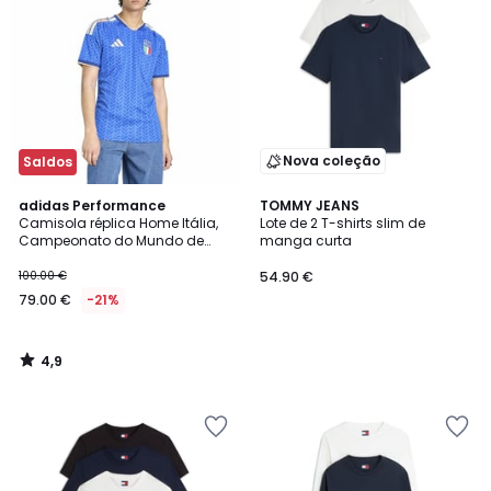
Nova coleção
Saldos
4,9
adidas Performance
TOMMY JEANS
/ 5
Camisola réplica Home Itália,
Lote de 2 T-shirts slim de
Campeonato do Mundo de
manga curta
2026
100.00 €
54.90 €
79.00 €
-21%
4,9
/
5