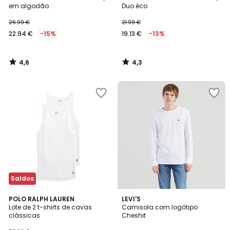
em algodão
Duo éco
26.99 €
21.99 €
22.94 €
-15%
19.13 €
-13%
4,6
4,3
/
/
5
5
Saldos
4,4
4,5
POLO RALPH LAUREN
3
LEVI'S
/ 5
/ 5
Lote de 2 t-shirts de cavas
Camisola com logótipo
Cores
clássicas
Cheshit