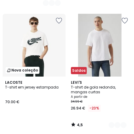
Nova coleção
Saldos
4,5
LACOSTE
8
LEVI'S
/ 5
T-shirt em jersey estampada
T-shirt de gola redonda,
Cores
mangas curtas
A partir de
70.00 €
34.99 €
26.94 €
-23%
4,5
/
5