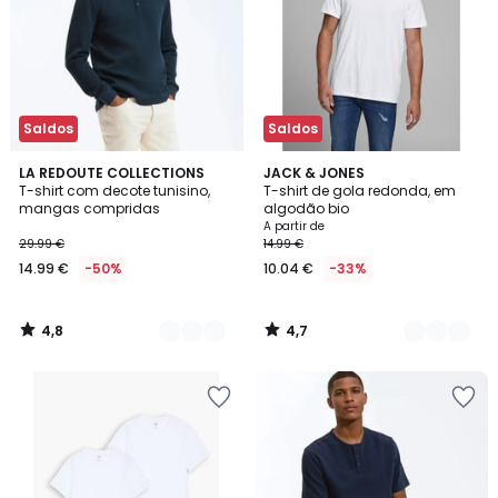
Saldos
Saldos
4,8
4,7
2
LA REDOUTE COLLECTIONS
6
JACK & JONES
/ 5
/ 5
T-shirt com decote tunisino,
T-shirt de gola redonda, em
Cores
Cores
mangas compridas
algodão bio
A partir de
29.99 €
14.99 €
14.99 €
-50%
10.04 €
-33%
4,8
4,7
/
/
5
5