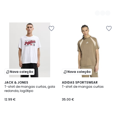
Nova coleção
Nova coleção
4
JACK & JONES
ADIDAS SPORTSWEAR
T-shirt de mangas curtas, gola
T-shirt de mangas curtas
Cores
redonda, logótipo
12.99 €
35.00 €