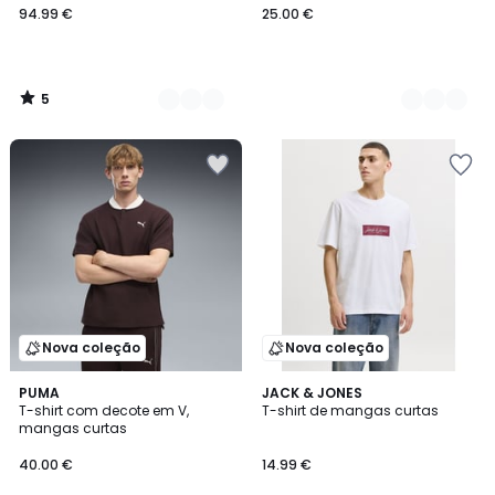
94.99 €
25.00 €
5
/
5
Nova coleção
Nova coleção
PUMA
4
JACK & JONES
T-shirt com decote em V,
T-shirt de mangas curtas
Cores
mangas curtas
40.00 €
14.99 €