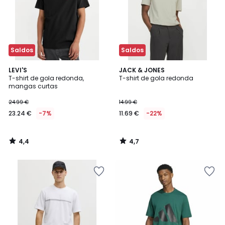
Saldos
Saldos
4,4
4,7
LEVI'S
JACK & JONES
/ 5
/ 5
T-shirt de gola redonda,
T-shirt de gola redonda
mangas curtas
24.99 €
14.99 €
23.24 €
-7%
11.69 €
-22%
4,4
4,7
/
/
5
5