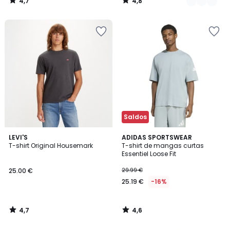
4,7
4,8
/
/
5
5
Saldos
4,7
4,6
LEVI'S
ADIDAS SPORTSWEAR
/ 5
/ 5
T-shirt Original Housemark
T-shirt de mangas curtas
Essentiel Loose Fit
25.00 €
29.99 €
25.19 €
-16%
4,7
4,6
/
/
5
5