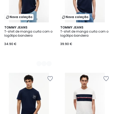
Nova coleção
Nova coleção
3
TOMMY JEANS
TOMMY JEANS
T-shirt de manga curta com o
T-shirt de manga curta com o
Cores
logótipo bandeira
logótipo bandeira
34.90 €
39.90 €