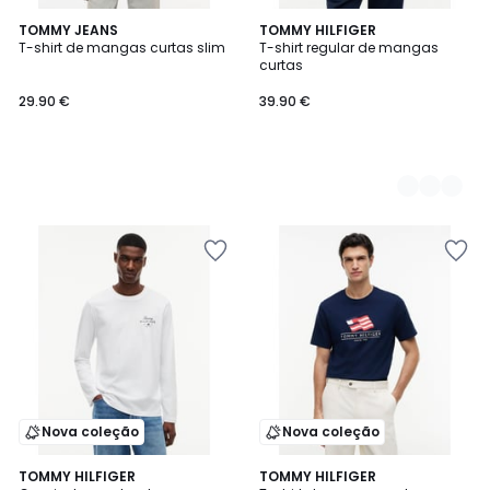
TOMMY JEANS
2
TOMMY HILFIGER
T-shirt de mangas curtas slim
T-shirt regular de mangas
Cores
curtas
29.90 €
39.90 €
Nova coleção
Nova coleção
2
TOMMY HILFIGER
2
TOMMY HILFIGER