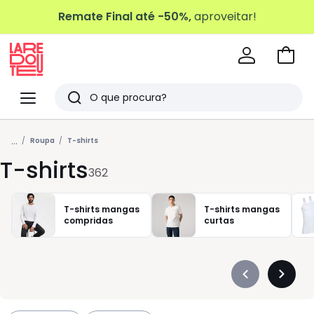
Remate Final até -50%,
aproveitar!
Ir
para
La
o
Redoute
Menu
Pesquisar
carri
Últimos
...
artigos
Roupa
T-shirts
T-shirts
vistos
362
T-shirts mangas
T-shirts mangas
compridas
curtas
Précédent
Suivan
-
-
défiler
défiler