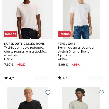
Saldos
Saldos
4,7
4,8
3
LA REDOUTE COLLECTIONS
4
PEPE JEANS
/ 5
/ 5
T-shirt com gola redonda,
T-shirt de gola redonda,
Cores
Cores
ajuste regular, em algodão
stretch Original Basic
slub
A partir de
A partir de
15.99 €
24.99 €
7.67 €
-52%
18.99 €
-24%
4,7
4,8
/
/
5
5