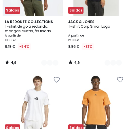
Saldos
Saldos
4,9
4,9
2
LA REDOUTE COLLECTIONS
2
JACK & JONES
/ 5
/ 5
T-shirt de gola redonda,
T-shirt Corp Small Logo
Cores
Cores
mangas curtas, às riscas
A partir de
A partir de
19.99 €
12.99 €
9.19 €
-54%
8.96 €
-31%
4,9
4,9
/
/
5
5
Saldos
Saldos