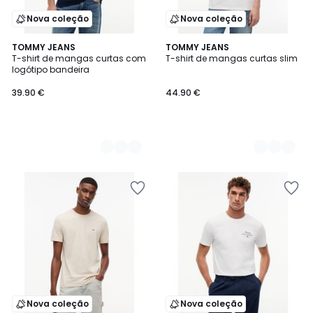
Nova coleção
Nova coleção
2
TOMMY JEANS
2
TOMMY JEANS
T-shirt de mangas curtas com
T-shirt de mangas curtas slim
Cores
Cores
logótipo bandeira
39.90 €
44.90 €
Nova coleção
Nova coleção