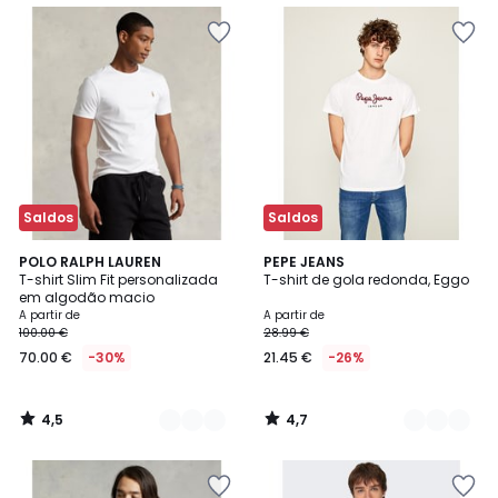
Saldos
Saldos
4,5
4,7
7
POLO RALPH LAUREN
3
PEPE JEANS
/ 5
/ 5
T-shirt Slim Fit personalizada
T-shirt de gola redonda, Eggo
Cores
Cores
em algodão macio
A partir de
A partir de
100.00 €
28.99 €
70.00 €
-30%
21.45 €
-26%
4,5
4,7
/
/
5
5