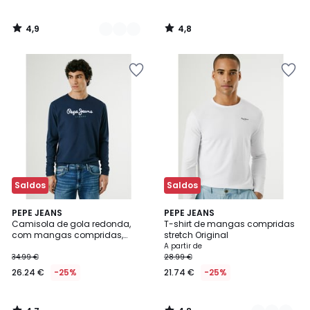
4,9
4,8
/
/
5
5
Saldos
Saldos
4,7
4,8
PEPE JEANS
3
PEPE JEANS
/ 5
/ 5
Camisola de gola redonda,
T-shirt de mangas compridas
Cores
com mangas compridas,
stretch Original
Eggo
A partir de
34.99 €
28.99 €
26.24 €
-25%
21.74 €
-25%