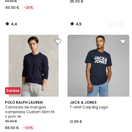
50.00 €
35.00 €
40.00 €
-20%
4,4
4,5
/
/
5
5
Saldos
4,9
4,8
3
POLO RALPH LAUREN
JACK & JONES
/ 5
/ 5
Camisola de mangas
T-shirt Corp Big Logo
Cores
compridas Custom Slim Fit
A partir de
95.00 €
12.99 €
66.50 €
-30%