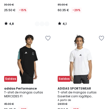
30.00 €
85.00 €
25.50 €
-15%
60.35 €
-29%
4,8
4,1
/
/
5
5
Saldos
Saldos
4,9
4,9
adidas Performance
6
ADIDAS SPORTSWEAR
/ 5
/ 5
T-shirt de mangas curtas
T-shirt de mangas curtas
Cores
MERCEDES F1
Essentiel com logótipo
pequeno
A partir de
45.00 €
24.99 €