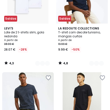
Saldos
Saldos
4,3
4,8
4
LEVI'S
2
LA REDOUTE COLLECTIONS
/ 5
/ 5
Lote de 2 t-shirts slim, gola
T-shirt com decote tunisino,
Cores
Cores
redonda
mangas curtas
A partir de
A partir de
38.99 €
19.99 €
28.07 €
-28%
9.99 €
-50%
4,3
4,8
/
/
5
5