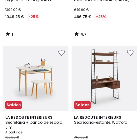
folheado, Pali
design de Emmanuel Gallina
1399.00 €
649.00 €
1049.25 €
-25%
486.75 €
-25%
1
4,7
/
/
5
5
Saldos
Saldos
4,3
4,6
2
LA REDOUTE INTERIEURS
LA REDOUTE INTERIEURS
/ 5
/ 5
Secretária + banco de escola,
Secretária-estante, Watford
Cores
Jimi
A partir de
169.00 €
749.00 €