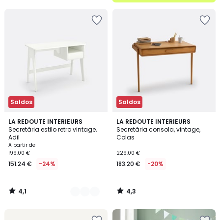
5
Saldos
Saldos
4,1
4,3
4
LA REDOUTE INTERIEURS
LA REDOUTE INTERIEURS
/ 5
/ 5
Secretária estilo retro vintage,
Secretária consola, vintage,
Cores
Adil
Colas
A partir de
199.00 €
229.00 €
151.24 €
-24%
183.20 €
-20%
4,1
4,3
/
/
5
5