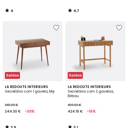
4
4,7
/
/
5
5
Saldos
Saldos
3,9
3,1
LA REDOUTE INTERIEURS
LA REDOUTE INTERIEURS
/ 5
/
Secretária com 1 gaveta, Miji
Secretária com 2 gavetas,
5
Bilbau
349.00 €
499.00 €
244.30 €
-30%
424.15 €
-15%
3,9
3,1