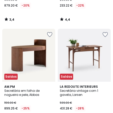
879.20 €
-20%
233.22 €
-22%
3,4
4,4
/
/
5
5
Saldos
Saldos
4
4,7
AM.PM
LA REDOUTE INTERIEURS
/
/ 5
Secretária em folha de
Secretária vintage com 1
5
nogueira e pele, Abbas
gaveta, Larsen
1199.00 €
599.00 €
899.25 €
-25%
431.28 €
-28%