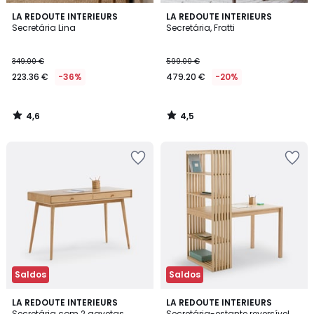
4,6
4,5
LA REDOUTE INTERIEURS
LA REDOUTE INTERIEURS
/ 5
/ 5
Secretária Lina
Secretária, Fratti
349.00 €
599.00 €
223.36 €
-36%
479.20 €
-20%
4,6
4,5
/
/
5
5
Saldos
Saldos
4,1
4,2
LA REDOUTE INTERIEURS
LA REDOUTE INTERIEURS
/ 5
/ 5
Secretária com 2 gavetas,
Secretária-estante reversível,