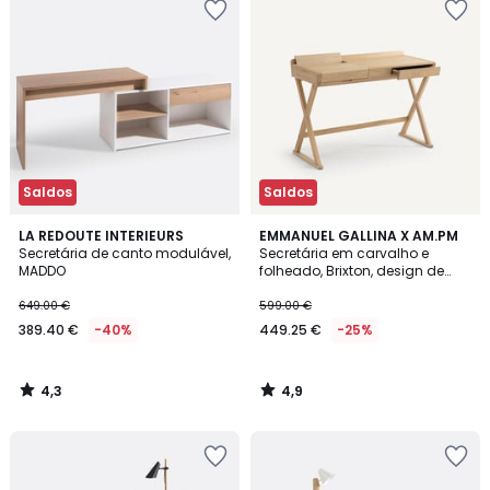
Saldos
Saldos
4,3
4,9
LA REDOUTE INTERIEURS
EMMANUEL GALLINA X AM.PM
/ 5
/ 5
Secretária de canto modulável,
Secretária em carvalho e
MADDO
folheado, Brixton, design de
Emmanuel Gallina
649.00 €
599.00 €
389.40 €
-40%
449.25 €
-25%
4,3
4,9
/
/
5
5