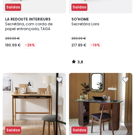
Saldos
Saldos
3,8
LA REDOUTE INTERIEURS
SO'HOME
/ 5
Secretária, com corda de
Secretária Loris
papel entrançado, TAGA
269.00 €
269.00 €
190.99 €
-29%
217.89 €
-19%
3,8
/
5
Saldos
Saldos