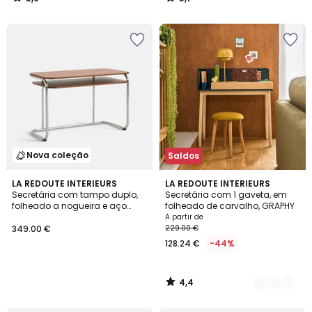
/
/
5
5
Nova coleção
Saldos
4,4
LA REDOUTE INTERIEURS
3
LA REDOUTE INTERIEURS
/ 5
Secretária com tampo duplo,
Secretária com 1 gaveta, em
Cores
folheado a nogueira e aço
folheado de carvalho, GRAPHY
polido, MARSSO
A partir de
349.00 €
229.00 €
128.24 €
-44%
4,4
/
5