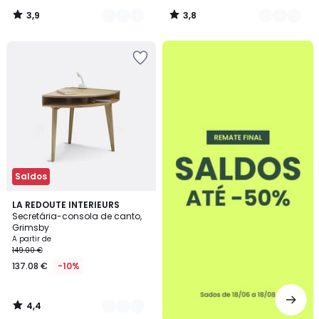
3,9
3,8
/
/
5
5
até
-50%
Saldos
4,4
2
LA REDOUTE INTERIEURS
/ 5
Secretária-consola de canto,
Cores
Grimsby
A partir de
149.00 €
137.08 €
-10%
4,4
/