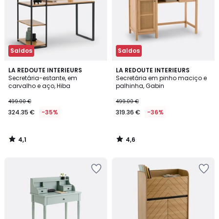
Saldos
Saldos
4,1
4,6
LA REDOUTE INTERIEURS
LA REDOUTE INTERIEURS
/ 5
/ 5
Secretária-estante, em
Secretária em pinho maciço e
carvalho e aço, Hiba
palhinha, Gabin
499.00 €
499.00 €
324.35 €
-35%
319.36 €
-36%
4,1
4,6
/
/
5
5