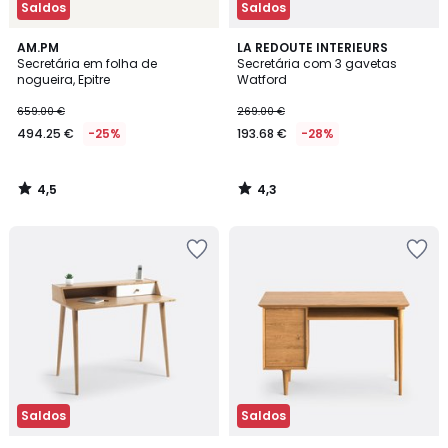
Saldos
Saldos
4,5
4,3
AM.PM
LA REDOUTE INTERIEURS
/ 5
/ 5
Secretária em folha de
Secretária com 3 gavetas
nogueira, Epitre
Watford
659.00 €
269.00 €
494.25 €
-25%
193.68 €
-28%
4,5
4,3
/
/
5
5
Saldos
Saldos