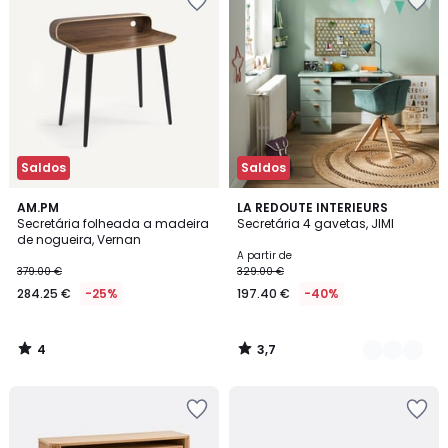
Saldos
Saldos
4
3,7
AM.PM
3
LA REDOUTE INTERIEURS
/
/ 5
Secretária folheada a madeira
Secretária 4 gavetas, JIMI
Cores
5
de nogueira, Vernan
A partir de
379.00 €
329.00 €
284.25 €
-25%
197.40 €
-40%
4
3,7
/
/
5
5