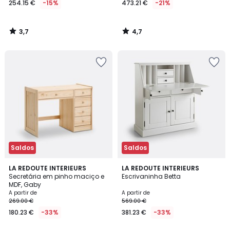
254.15 €
-15%
473.21 €
-21%
em
vez
de
3,7
4,7
299.00
/
/
5
5
€
15%
de
desconto
aplicado.
Saldos
Saldos
3,9
3,8
2
LA REDOUTE INTERIEURS
2
LA REDOUTE INTERIEURS
/ 5
/ 5
Secretária em pinho maciço e
Escrivaninha Betta
Cores
Cores
MDF, Gaby
A partir de
A partir de
269.00 €
569.00 €
180.23 €
-33%
381.23 €
-33%