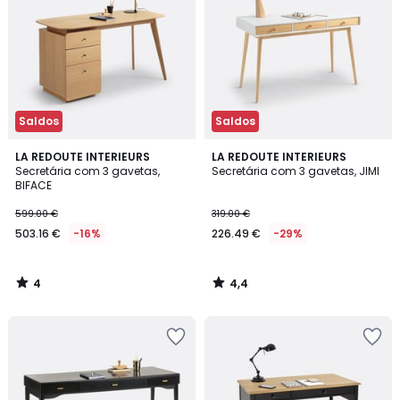
Saldos
Saldos
4
4,4
LA REDOUTE INTERIEURS
LA REDOUTE INTERIEURS
/
/ 5
Secretária com 3 gavetas,
Secretária com 3 gavetas, JIMI
5
BIFACE
599.00 €
319.00 €
503.16 €
-16%
226.49 €
-29%
4
4,4
/
/
5
5