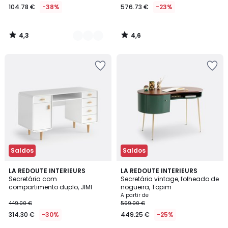
104.78 €
-38%
576.73 €
-23%
4,3
4,6
/
/
5
5
Saldos
Saldos
4,1
4,4
LA REDOUTE INTERIEURS
2
LA REDOUTE INTERIEURS
/ 5
/ 5
Secretária com
Secretária vintage, folheado de
Cores
compartimento duplo, JIMI
nogueira, Topim
A partir de
449.00 €
599.00 €
314.30 €
-30%
449.25 €
-25%