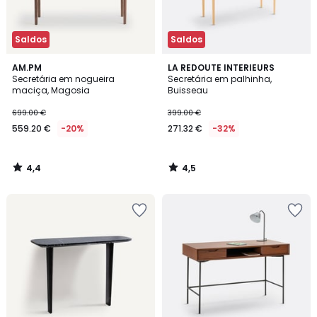
Saldos
Saldos
4,4
4,5
AM.PM
LA REDOUTE INTERIEURS
/ 5
/ 5
Secretária em nogueira
Secretária em palhinha,
maciça, Magosia
Buisseau
699.00 €
399.00 €
559.20 €
-20%
271.32 €
-32%
4,4
4,5
/
/
5
5