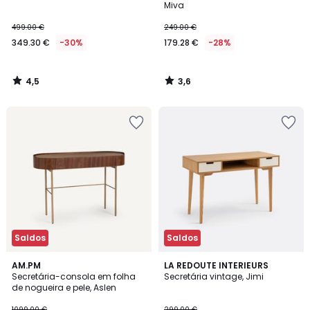
Miva
499.00 €
249.00 €
349.30 €
-30%
179.28 €
-28%
4,5
3,6
/
/
5
5
Saldos
Saldos
3,4
4,4
AM.PM
LA REDOUTE INTERIEURS
/ 5
/ 5
Secretária-consola em folha
Secretária vintage, Jimi
de nogueira e pele, Aslen
1099.00 €
299.00 €