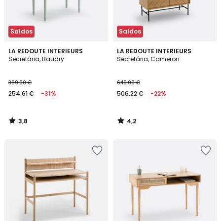
Saldos
Saldos
3,8
4,2
LA REDOUTE INTERIEURS
LA REDOUTE INTERIEURS
/ 5
/ 5
Secretária, Baudry
Secretária, Cameron
369.00 €
649.00 €
254.61 €
-31%
506.22 €
-22%
3,8
4,2
/
/
5
5