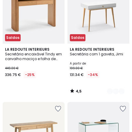
Saldos
Saldos
4,5
LA REDOUTE INTERIEURS
3
LA REDOUTE INTERIEURS
/ 5
Secretária encaixável Tindy em
Secretária com 1 gaveta, Jimi
Cores
carvalho maciço e folha de
carvalho, TINDY
A partir de
449.00 €
199.00 €
336.75 €
-25%
131.34 €
-34%
4,5
/
5