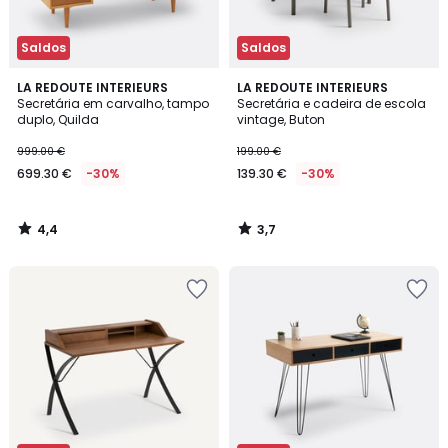
Saldos
Saldos
4,4
3,7
LA REDOUTE INTERIEURS
LA REDOUTE INTERIEURS
/ 5
/ 5
Secretária em carvalho, tampo
Secretária e cadeira de escola
duplo, Quilda
vintage, Buton
999.00 €
199.00 €
699.30 €
-30%
139.30 €
-30%
4,4
3,7
/
/
5
5