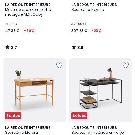
3,7
3,6
LA REDOUTE INTERIEURS
LA REDOUTE INTERIEURS
/ 5
/ 5
Mesa de apoio em pinho
Secretária Noyeto
maciço e MDF, Gaby
78.99 €
399.00 €
47.39 €
-40%
307.23 €
-23%
3,7
3,6
/
/
5
5
Saldos
Saldos
4,5
3,6
LA REDOUTE INTERIEURS
LA REDOUTE INTERIEURS
/ 5
/ 5
Secretária Malora
Secretária metálica em aço,