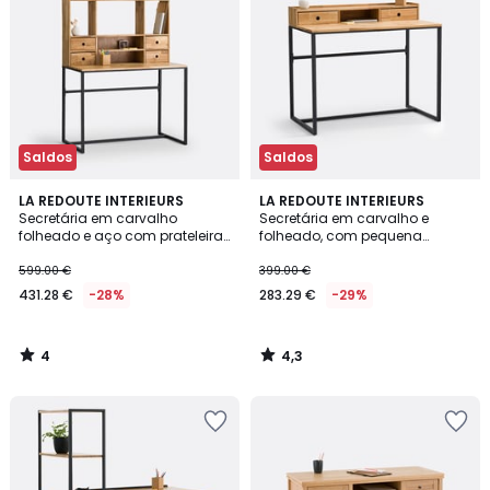
Saldos
Saldos
4
4,3
LA REDOUTE INTERIEURS
LA REDOUTE INTERIEURS
/
/ 5
Secretária em carvalho
Secretária em carvalho e
5
folheado e aço com prateleira
folheado, com pequena
Hiba
prateleira, Hiba
599.00 €
399.00 €
431.28 €
-28%
283.29 €
-29%
4
4,3
/
/
5
5