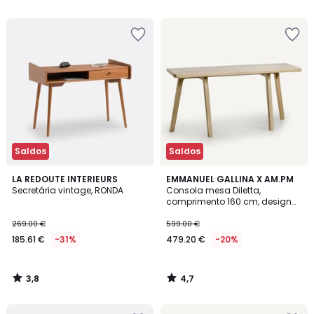
5
5
Saldos
Saldos
3,8
4,7
LA REDOUTE INTERIEURS
EMMANUEL GALLINA X AM.PM
/ 5
/ 5
Secretária vintage, RONDA
Consola mesa Diletta,
comprimento 160 cm, design
de Emmanuel Gallina
269.00 €
599.00 €
185.61 €
-31%
479.20 €
-20%
3,8
4,7
/
/
5
5