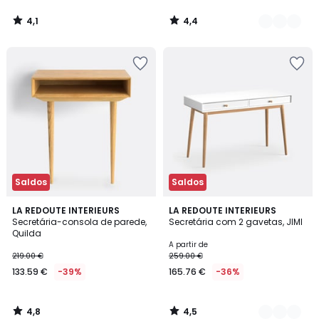
4,1
4,4
/
/
5
5
Saldos
Saldos
4,8
4,5
LA REDOUTE INTERIEURS
2
LA REDOUTE INTERIEURS
/ 5
/ 5
Secretária-consola de parede,
Secretária com 2 gavetas, JIMI
Cores
Quilda
A partir de
219.00 €
259.00 €
133.59 €
-39%
165.76 €
-36%
4,8
4,5
/
/