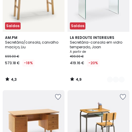
Saldos
Saldos
4,3
4,9
AM.PM
2
LA REDOUTE INTERIEURS
/ 5
/ 5
Secretária/consola, carvalho
Secretária-consola em vidro
Cores
maciço, Liu
temperado, Joan
A partir de
699.00 €
499.00 €
573.18 €
-18%
419.16 €
-20%
4,3
4,9
/
/
5
5