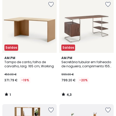
Saldos
Saldos
1
4,3
AM.PM
AM.PM
/
/ 5
Tampo de canto, folha de
Secretária tubular em folheado
5
carvalho, larg. 165 cm, Working
de nogueira, comprimento 155
cm, Emlyn
459.00 €
999.00 €
371.79 €
-19%
799.20 €
-20%
1
4,3
/
/
5
5