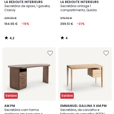
4,2
4
LA REDOUTE INTERIEURS
LA REDOUTE INTERIEURS
/ 5
/
Secretária de apoio, 1 gaveta,
Secretária vintage 1
5
Clairoy
compartimento, Quilda
229.00 €
579.00 €
194.65 €
-15%
399.51 €
-31%
4,2
4
/
/
5
5
Saldos
Saldos
1
4,7
AM.PM
EMMANUEL GALLINA X AM.PM
/
/ 5
Secretária com forma
Secretária, de carvalho e
5
orgância em nogueira e
folheado de carvalho, NIZOU,