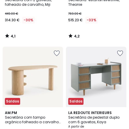
folheado de carvalho, Miji
Theonie
449.00 €
769.00 €
314.30 €
-30%
515.23 €
-33%
4,1
4,2
/
/
5
5
Saldos
Saldos
4,2
AM.PM
2
LA REDOUTE INTERIEURS
/ 5
Secretária com tampo
Secretária de pedestal duplo
Cores
orgânico folheado a carvalho,
com 6 gavetas, Kaya
Smith
A partir de