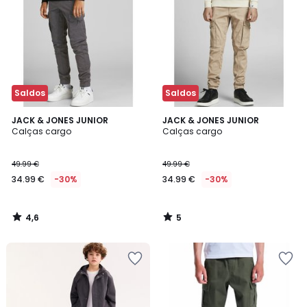
Saldos
Saldos
4,6
5
JACK & JONES JUNIOR
JACK & JONES JUNIOR
/ 5
/
Calças cargo
Calças cargo
5
49.99 €
49.99 €
34.99 €
-30%
34.99 €
-30%
4,6
5
/
/
5
5