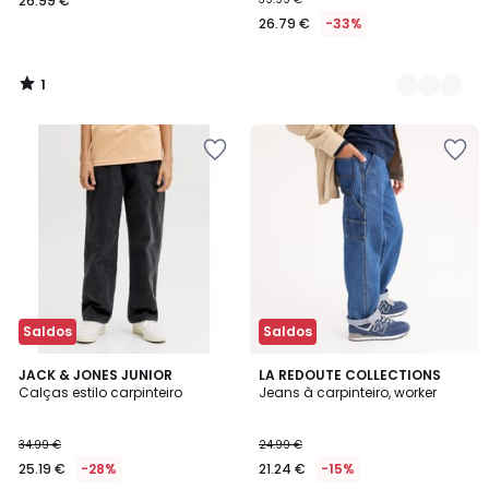
26.99 €
26.79 €
-33%
1
/
5
Saldos
Saldos
4,2
JACK & JONES JUNIOR
LA REDOUTE COLLECTIONS
/ 5
Calças estilo carpinteiro
Jeans à carpinteiro, worker
34.99 €
24.99 €
25.19 €
-28%
21.24 €
-15%