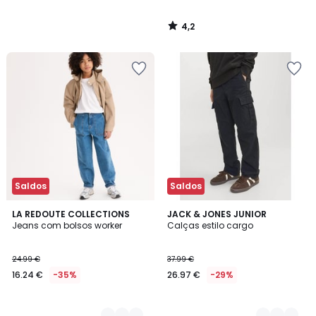
4,2
/
5
Saldos
Saldos
2
LA REDOUTE COLLECTIONS
2
JACK & JONES JUNIOR
Jeans com bolsos worker
Calças estilo cargo
Cores
Cores
24.99 €
37.99 €
16.24 €
-35%
26.97 €
-29%