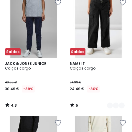
Saldos
Saldos
4,8
5
JACK & JONES JUNIOR
2
NAME IT
/ 5
/
Calças cargo
Calças cargo
Cores
5
49.99 €
34.99 €
30.49 €
-39%
24.49 €
-30%
4,8
5
/
/
5
5