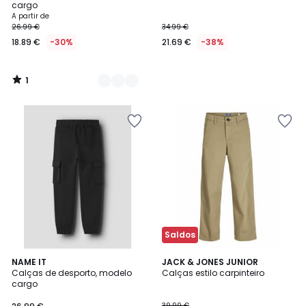
5
cargo
A partir de
26.99 €
34.99 €
18.89 €
-30%
21.69 €
-38%
1
/
5
Saldos
1
NAME IT
2
JACK & JONES JUNIOR
/
Calças de desporto, modelo
Calças estilo carpinteiro
Cores
5
cargo
39.99 €