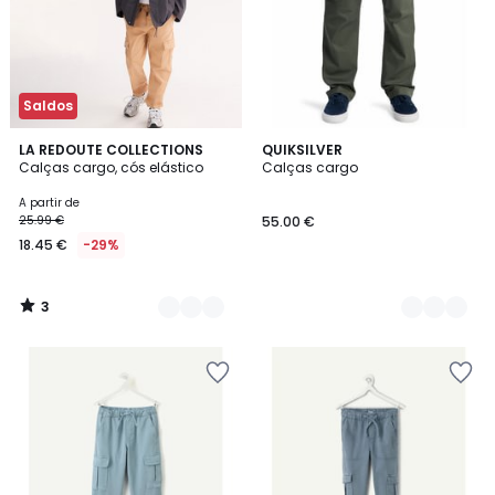
Saldos
3
2
LA REDOUTE COLLECTIONS
2
QUIKSILVER
/
Calças cargo, cós elástico
Calças cargo
Cores
Cores
5
A partir de
25.99 €
55.00 €
18.45 €
-29%
3
/
5