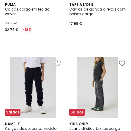
PUMA
TAPE A L'OEIL
Calças cargo em tecido
Calças de ganga direitas com
woven
bolsos cargo
39.99 €
17.99 €
32.79 €
-18%
Saldos
Saldos
1
3
NAME IT
KIDS ONLY
/
Calças de desporto, modelo
Jeans direitos, bolsos cargo
Cores