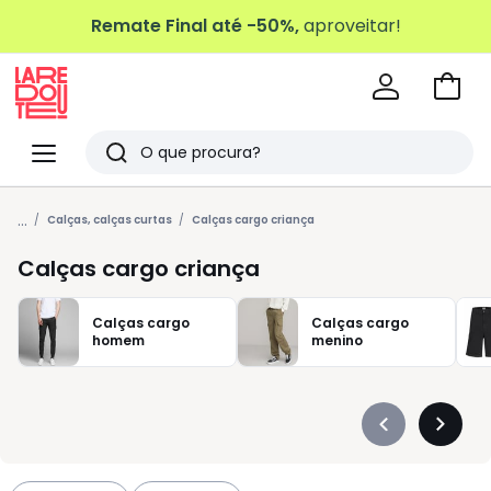
Remate Final até -50%,
aproveitar!
Ir
para
La
o
Redoute
Menu
Pesquisar
carri
Últimos
...
artigos
Calças, calças curtas
Calças cargo criança
vistos
Calças cargo criança
Calças cargo
Calças cargo
homem
menino
Précédent
Suivan
-
-
défiler
défiler