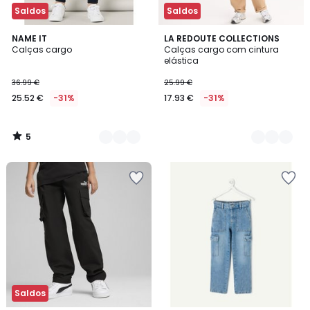
Saldos
Saldos
5
2
NAME IT
2
LA REDOUTE COLLECTIONS
/
Calças cargo
Calças cargo com cintura
Cores
Cores
5
elástica
36.99 €
25.99 €
25.52 €
-31%
17.93 €
-31%
5
/
5
Saldos