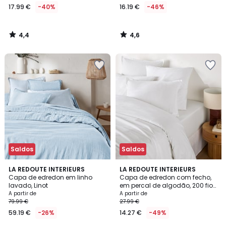
17.99 €
-40%
16.19 €
-46%
4,4
4,6
/
/
5
5
Saldos
Saldos
4,2
3
21
LA REDOUTE INTERIEURS
9
LA REDOUTE INTERIEURS
/ 5
/
Capa de edredon em linho
Capa de edredon com fecho,
Cores
Cores
5
lavado, Linot
em percal de algodão, 200 fios,
Scenario
A partir de
A partir de
79.99 €
27.99 €
59.19 €
-26%
14.27 €
-49%