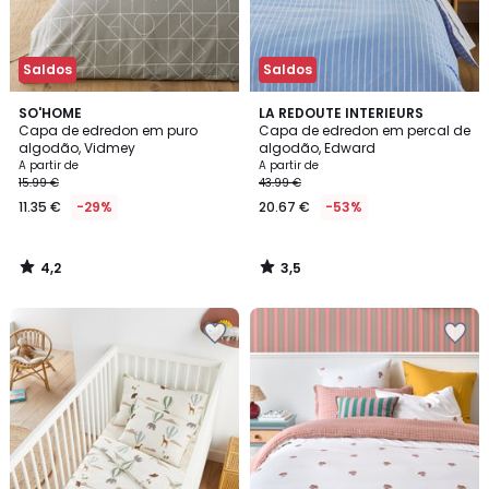
Saldos
Saldos
4,2
3,5
SO'HOME
LA REDOUTE INTERIEURS
/ 5
/ 5
Capa de edredon em puro
Capa de edredon em percal de
algodão, Vidmey
algodão, Edward
A partir de
A partir de
15.99 €
43.99 €
11.35 €
-29%
20.67 €
-53%
4,2
3,5
/
/
5
5