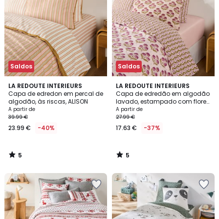
Saldos
Saldos
5
5
LA REDOUTE INTERIEURS
LA REDOUTE INTERIEURS
/
/
Capa de edredon em percal de
Capa de edredão em algodão
5
5
algodão, às riscas, ALISON
lavado, estampado com flores,
ANTES
A partir de
A partir de
39.99 €
27.99 €
23.99 €
-40%
17.63 €
-37%
5
5
/
/
5
5