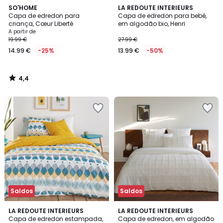
4,4
SO'HOME
LA REDOUTE INTERIEURS
/ 5
Capa de edredon para
Capa de edredon para bebé,
criança, Cœur Liberté
em algodão bio, Henri
A partir de
19.99 €
27.99 €
14.99 €
-25%
13.99 €
-50%
4,4
/
5
Saldos
Saldos
4,2
4,1
LA REDOUTE INTERIEURS
LA REDOUTE INTERIEURS
/ 5
/ 5
Capa de edredon estampada,
Capa de edredon, em algodão