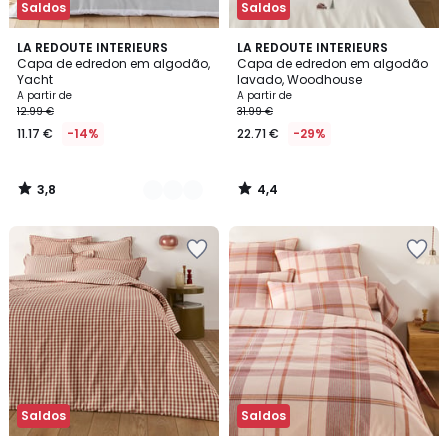
Saldos
Saldos
3,8
4,4
2
LA REDOUTE INTERIEURS
LA REDOUTE INTERIEURS
/ 5
/ 5
Capa de edredon em algodão,
Capa de edredon em algodão
Cores
Yacht
lavado, Woodhouse
A partir de
A partir de
12.99 €
31.99 €
11.17 €
-14%
22.71 €
-29%
3,8
4,4
/
/
5
5
Saldos
Saldos