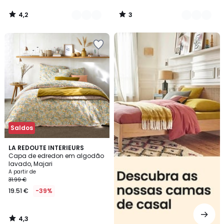
4,2
3
/
/
5
5
Cama
casal
Saldos
4,3
LA REDOUTE INTERIEURS
/ 5
Capa de edredon em algodão
lavado, Majari
A partir de
31.99 €
19.51 €
-39%
4,3
/