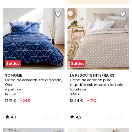
5
Saldos
Saldos
4,1
4,2
2
SO'HOME
5
LA REDOUTE INTERIEURS
/ 5
/ 5
Capa de edredon em algodão,
Capa de edredon puro
Cores
Cores
Odin
algodão estampado às bolas,
Clarisse
A partir de
A partir de
15.99 €
14.99 €
12.15 €
-24%
12.44 €
-17%
4,1
4,2
/
/
5
5