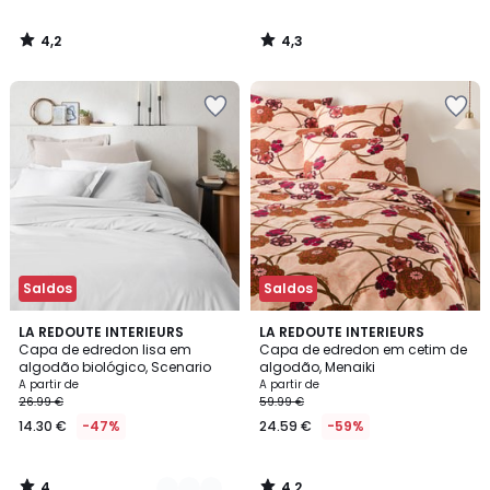
4,2
4,3
/
/
5
5
Saldos
Saldos
4
4,2
9
LA REDOUTE INTERIEURS
LA REDOUTE INTERIEURS
/
/ 5
Capa de edredon lisa em
Capa de edredon em cetim de
Cores
5
algodão biológico, Scenario
algodão, Menaiki
A partir de
A partir de
26.99 €
59.99 €
14.30 €
-47%
24.59 €
-59%
4
4,2