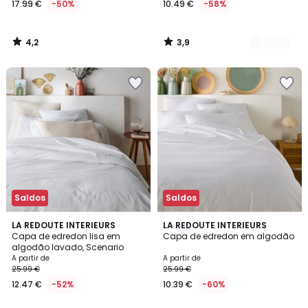
17.99 €
-50%
10.49 €
-58%
partir
de
17.99
4,2
3,9
€
/
/
5
5
em
vez
de
35.99
€
50%
de
desconto
aplicado.
Saldos
Saldos
4,2
3,9
18
LA REDOUTE INTERIEURS
6
LA REDOUTE INTERIEURS
/ 5
/ 5
Capa de edredon lisa em
Capa de edredon em algodão
Cores
Cores
algodão lavado, Scenario
A partir de
A partir de
25.99 €
25.99 €
12.47 €
-52%
10.39 €
-60%