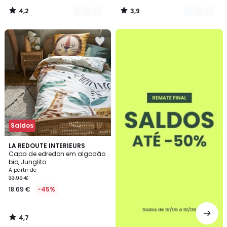
4,2
3,9
/
/
5
5
até
-50%
Saldos
4,7
LA REDOUTE INTERIEURS
/ 5
Capa de edredon em algodão
bio, Junglito
A partir de
33.99 €
18.69 €
-45%
4,7
/