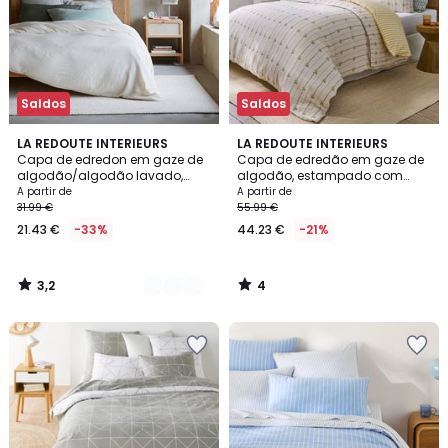
Saldos
Saldos
3,2
4
10
LA REDOUTE INTERIEURS
LA REDOUTE INTERIEURS
/ 5
/
Capa de edredon em gaze de
Capa de edredão em gaze de
Cores
5
algodão/algodão lavado,
algodão, estampado com
Kumco
flores, RISETTI
A partir de
A partir de
31.99 €
55.99 €
21.43 €
-33%
44.23 €
-21%
3,2
4
/
/
5
5