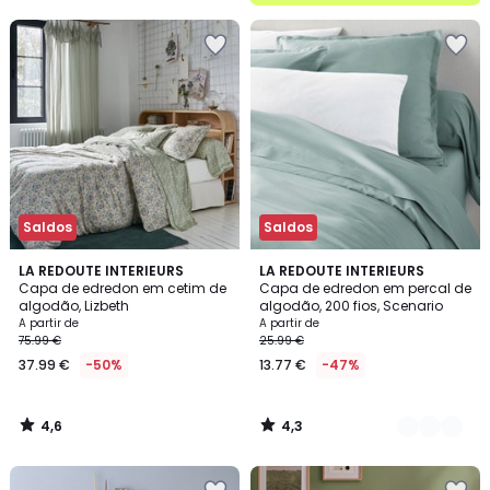
5
Saldos
Saldos
4,6
4,3
LA REDOUTE INTERIEURS
21
LA REDOUTE INTERIEURS
/ 5
/ 5
Capa de edredon em cetim de
Capa de edredon em percal de
Cores
algodão, Lizbeth
algodão, 200 fios, Scenario
A partir de
A partir de
75.99 €
25.99 €
37.99 €
-50%
13.77 €
-47%
4,6
4,3
/
/
5
5