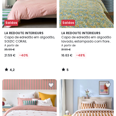
Saldos
Saldos
4,2
5
LA REDOUTE INTERIEURS
LA REDOUTE INTERIEURS
/ 5
/
Capa de edredão em algodão,
Capa de edredão em algodão
5
SOIZIC CORAIL
lavado, estampado com flores,
HANOI
A partir de
A partir de
35.99 €
31.99 €
21.59 €
-40%
16.63 €
-48%
4,2
5
/
/
5
5