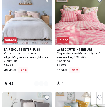
Saldos
Saldos
4,5
4
4
LA REDOUTE INTERIEURS
LA REDOUTE INTERIEURS
/ 5
/
Capa de edredon em
Capa de edredão em algodão
Cores
5
algodão/linho lavado, Marnie
seersucker, COTTAGE
FRAMBOISE
A partir de
A partir de
63.99 €
55.99 €
45.43 €
-29%
37.51 €
-33%
4,5
4
/
/
5
5