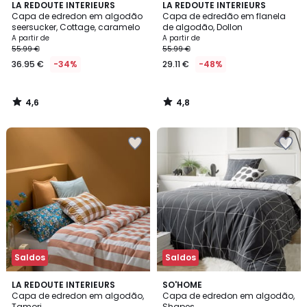
4,6
4,8
LA REDOUTE INTERIEURS
LA REDOUTE INTERIEURS
/ 5
/ 5
Capa de edredon em algodão
Capa de edredão em flanela
seersucker, Cottage, caramelo
de algodão, Dollon
A partir de
A partir de
55.99 €
55.99 €
36.95 €
-34%
29.11 €
-48%
4,6
4,8
/
/
5
5
Saldos
Saldos
4,8
4,2
LA REDOUTE INTERIEURS
SO'HOME
/ 5
/ 5
Capa de edredon em algodão,
Capa de edredon em algodão,
Tamori
Shapes