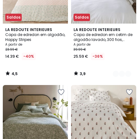
Saldos
Saldos
4,5
3,9
LA REDOUTE INTERIEURS
10
LA REDOUTE INTERIEURS
/ 5
/ 5
Capa de edredon em algodão,
Capa de edredon em cetim de
Cores
Happy Stripes
algodão lavado, 300 fios,
Victor uni
A partir de
A partir de
23.99 €
39.99 €
14.39 €
-40%
25.59 €
-36%
4,5
3,9
/
/
5
5