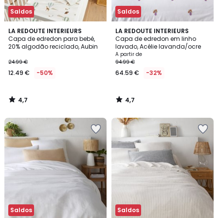
Saldos
Saldos
4,7
4,7
LA REDOUTE INTERIEURS
LA REDOUTE INTERIEURS
/ 5
/ 5
Capa de edredon para bebé,
Capa de edredon em linho
20% algodão reciclado, Aubin
lavado, Acélie lavanda/ocre
A partir de
24.99 €
94.99 €
12.49 €
-50%
64.59 €
-32%
4,7
4,7
/
/
5
5
Saldos
Saldos