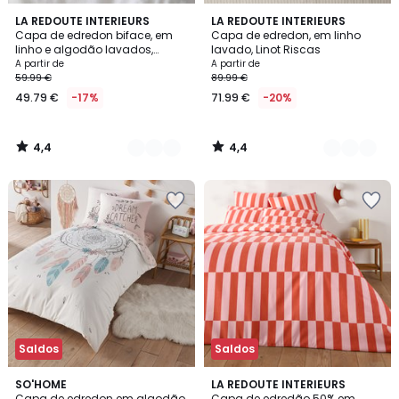
4,4
4,4
8
LA REDOUTE INTERIEURS
3
LA REDOUTE INTERIEURS
/ 5
/ 5
Capa de edredon biface, em
Capa de edredon, em linho
Cores
Cores
linho e algodão lavados,
lavado, Linot Riscas
Annaba
A partir de
A partir de
59.99 €
89.99 €
49.79 €
-17%
71.99 €
-20%
4,4
4,4
/
/
5
5
Saldos
Saldos
4,6
3
SO'HOME
LA REDOUTE INTERIEURS
/ 5
/
Capa de edredon em algodão
Capa de edredão 50% em