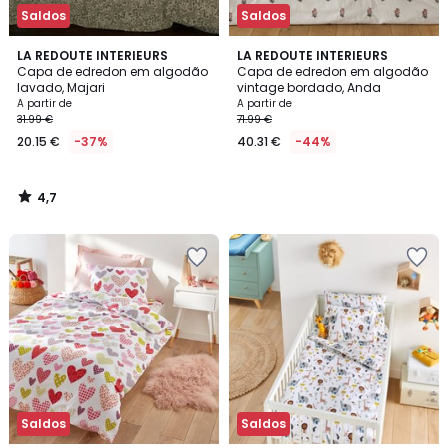
Saldos
Saldos
4,7
LA REDOUTE INTERIEURS
LA REDOUTE INTERIEURS
/ 5
Capa de edredon em algodão
Capa de edredon em algodão
lavado, Majari
vintage bordado, Anda
A partir de
A partir de
31.99 €
71.99 €
20.15 €
-37%
40.31 €
-44%
4,7
/
5
Saldos
Saldos