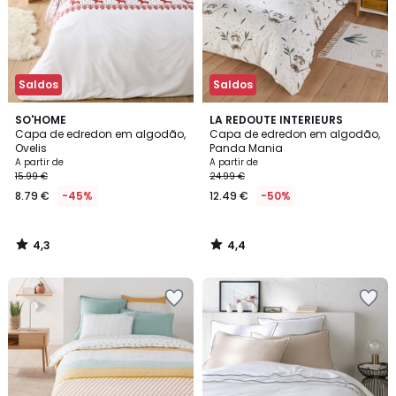
Saldos
Saldos
4,3
4,4
SO'HOME
LA REDOUTE INTERIEURS
/ 5
/ 5
Capa de edredon em algodão,
Capa de edredon em algodão,
Ovelis
Panda Mania
A partir de
A partir de
15.99 €
24.99 €
8.79 €
-45%
12.49 €
-50%
4,3
4,4
/
/
5
5