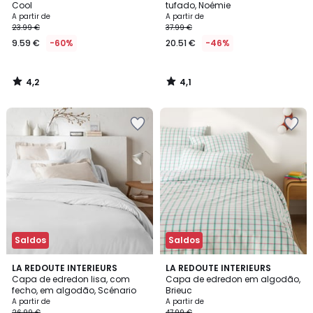
Cool
tufado, Noémie
A partir de
A partir de
23.99 €
37.99 €
9.59 €
-60%
20.51 €
-46%
4,2
4,1
/
/
5
5
Saldos
Saldos
4
4
22
LA REDOUTE INTERIEURS
LA REDOUTE INTERIEURS
/
/
Capa de edredon lisa, com
Capa de edredon em algodão,
Cores
5
5
fecho, em algodão, Scénario
Brieuc
A partir de
A partir de
26.99 €
47.99 €