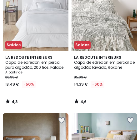
Saldos
Saldos
4,3
4,6
LA REDOUTE INTERIEURS
LA REDOUTE INTERIEURS
/ 5
/ 5
Capa de edredon, em percal
Capa de edredon em percal de
puro algodão, 200 fios, Palace
algodão lavado, Roxane
A partir de
36.99 €
35.99 €
18.49 €
-50%
14.39 €
-60%
4,3
4,6
/
/
5
5