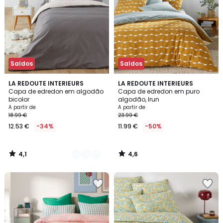
Saldos
Saldos
4,1
4,6
4
LA REDOUTE INTERIEURS
LA REDOUTE INTERIEURS
/ 5
/ 5
Capa de edredon em algodão
Capa de edredon em puro
Cores
bicolor
algodão, Irun
A partir de
A partir de
18.99 €
23.99 €
12.53 €
-34%
11.99 €
-50%
4,1
4,6
/
/
5
5