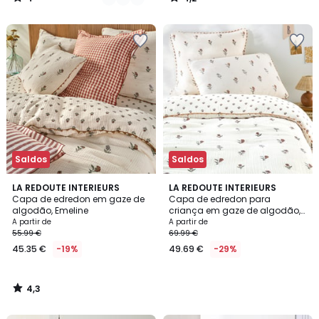
/
/
5
5
Saldos
Saldos
4,3
LA REDOUTE INTERIEURS
LA REDOUTE INTERIEURS
/ 5
Capa de edredon em gaze de
Capa de edredon para
algodão, Emeline
criança em gaze de algodão,
EMELINE
A partir de
A partir de
55.99 €
69.99 €
45.35 €
-19%
49.69 €
-29%
4,3
/
5