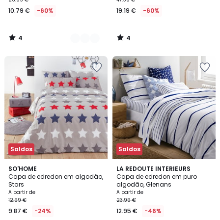
10.79 €
-60%
19.19 €
-60%
4
4
/
/
5
5
Saldos
Saldos
4,2
4,3
SO'HOME
LA REDOUTE INTERIEURS
/ 5
/ 5
Capa de edredon em algodão,
Capa de edredon em puro
Stars
algodão, Glenans
A partir de
A partir de
12.99 €
23.99 €
9.87 €
-24%
12.95 €
-46%