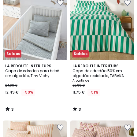
Saldos
Saldos
3
3
LA REDOUTE INTERIEURS
LA REDOUTE INTERIEURS
/
/
Capa de edredon para bebé
Capa de edredão 50% em
5
5
em algodão, Tiny Vichy
algodão reciclado, TABAKA
VERT
A partir de
24.99 €
23.99 €
12.49 €
-50%
11.75 €
-51%
3
3
/
/
5
5