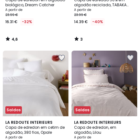
5
biológico, Dream Catcher
algodão reciclado, TABAKA
ROUGE
A partir de
A partir de
23.99 €
23.99 €
16.31 €
-32%
14.39 €
-40%
4,6
3
/
/
5
5
Saldos
Saldos
4,4
4,6
7
LA REDOUTE INTERIEURS
LA REDOUTE INTERIEURS
/ 5
/ 5
Capa de edredon em cetim de
Capa de edredon, em
Cores
algodão, 380 fios, Opale
algodão, Lilou
A partir de
A partir de