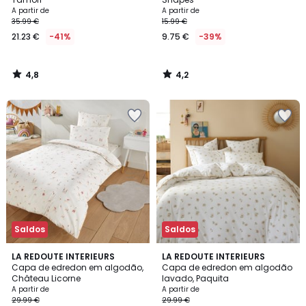
A partir de
A partir de
35.99 €
15.99 €
21.23 €
-41%
9.75 €
-39%
4,8
4,2
/
/
5
5
Saldos
Saldos
4,4
4,6
LA REDOUTE INTERIEURS
LA REDOUTE INTERIEURS
/ 5
/ 5
Capa de edredon em algodão,
Capa de edredon em algodão
Château Licorne
lavado, Paquita
A partir de
A partir de
29.99 €
29.99 €