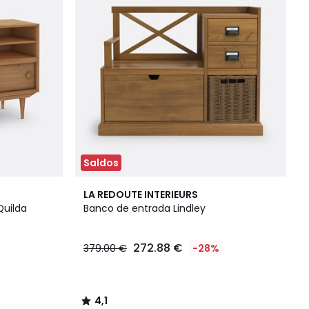
Saldos
4,1
LA REDOUTE INTERIEURS
/ 5
Quilda
Banco de entrada Lindley
272.88 €
379.00 €
-28%
4,1
/