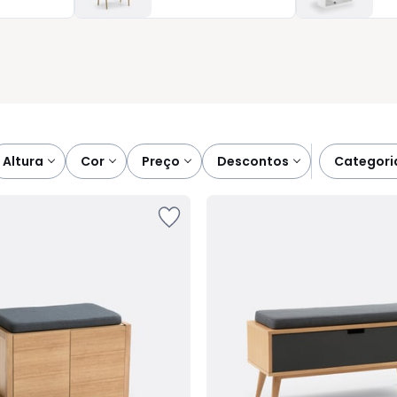
ado é um ambiente harmonioso onde tudo flui com elegância e
igente e adapta-se à sua maneira de estar em casa.
altura
cor
preço
descontos
categori