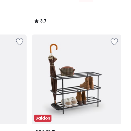
3,7
/
5
Saldos