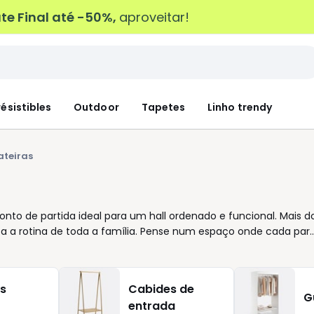
e Final até -50%,
aproveitar!
résistibles
Outdoor
Tapetes
Linho trendy
teiras
onto de partida ideal para um hall ordenado e funcional. Mais d
a a rotina de toda a família. Pense num espaço onde cada par
oto para as manhãs apressadas. Disponível em diferentes
paço e ao ritmo de vida de quem o utiliza. Com prateleiras,
todas as necessidades de arrumação, ajudando a manter a casa
s
Cabides de
lho ou linhas minimalistas em branco, encontrará a solução
G
entrada
mensões, número de compartimentos e funções adicionais par