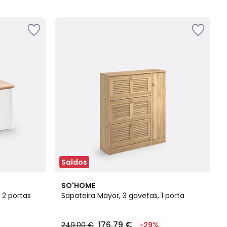
5
Saldos
3,7
SO'HOME
/ 5
 2 portas
Sapateira Mayor, 3 gavetas, 1 porta
176.79 €
249.00 €
-29%