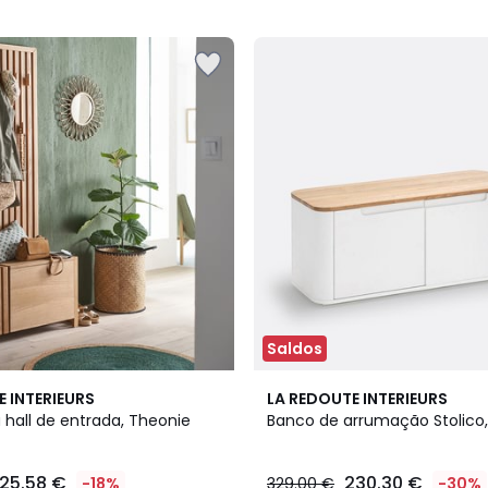
5
Saldos
4,4
E INTERIEURS
LA REDOUTE INTERIEURS
/ 5
 hall de entrada, Theonie
Banco de arrumação Stolico,
25.58 €
230.30 €
-18%
329.00 €
-30%