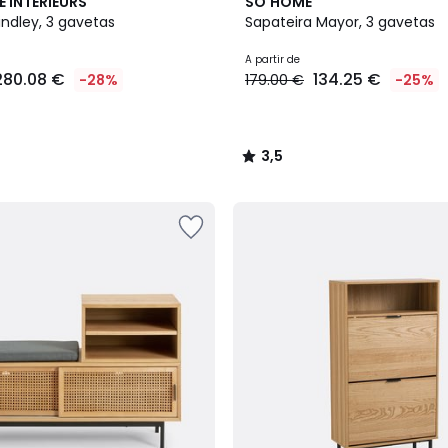
2
3,5
E INTERIEURS
SO'HOME
Cores
/ 5
indley, 3 gavetas
Sapateira Mayor, 3 gavetas
A partir de
280.08 €
134.25 €
-28%
179.00 €
-25%
3,5
/
5