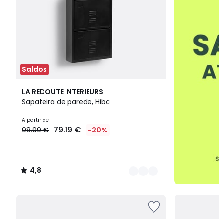
Saldos
3
4,8
LA REDOUTE INTERIEURS
Cores
/ 5
Sapateira de parede, Hiba
A partir de
79.19 €
98.99 €
-20%
4,8
/
5