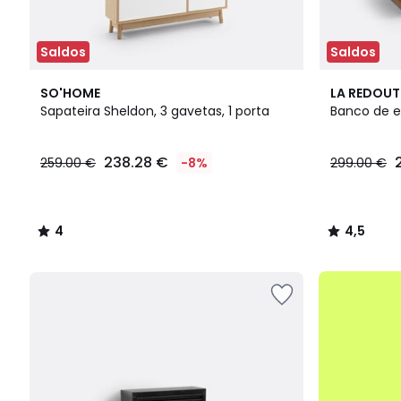
Saldos
Saldos
4
4,5
SO'HOME
LA REDOUT
/
/ 5
Sapateira Sheldon, 3 gavetas, 1 porta
Banco de 
5
238.28
238.28 €
259.00 €
-8%
299.00 €
€
em
vez
de
4
4,5
259.00
/
/
€
5
5
8%
até
de
-50%
desconto
aplicado.