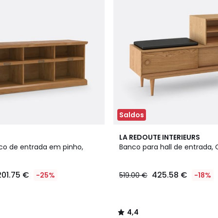
Saldos
4,4
LA REDOUTE INTERIEURS
/ 5
o de entrada em pinho,
Banco para hall de entrada, 
201.75 €
425.58 €
-25%
519.00 €
-18%
4,4
/