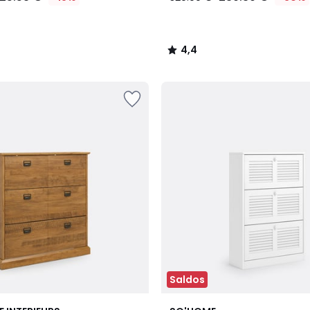
4,4
/
5
Saldos