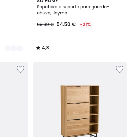
4,8
SO'HOME
/ 5
Sapateira e suporte para guarda-
chuva, Jayma
54.50 €
68.99 €
-21%
4,8
/
5