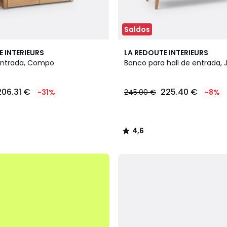
Saldos
4,6
E INTERIEURS
LA REDOUTE INTERIEURS
/ 5
entrada, Compo
Banco para hall de entrada, J
206.31 €
225.40 €
-31%
245.00 €
-8%
4,6
/
5