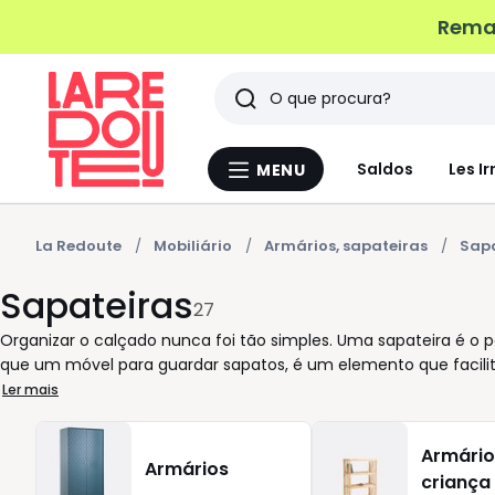
Remat
Pesquisar
Últimos
Saldos
Les Ir
MENU
Menu
artigos
La
Redoute
vistos
La Redoute
Mobiliário
Armários, sapateiras
Sapa
Sapateiras
27
Organizar o calçado nunca foi tão simples. Uma sapateira é o p
que um móvel para guardar sapatos, é um elemento que facilit
tem o seu lugar, protegido e sempre à mão o verdadeiro antíd
Ler mais
tamanhos, acabamentos e estilos, cada modelo adapta-se ao es
gavetas ou portas, as sapateiras da La Redoute respondem a 
Armário
impecável sem esforço. Quer prefira um toque natural de carva
Armários
criança
certa para complementar a decoração existente. Compare di