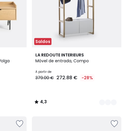
Saldos
2
4,3
LA REDOUTE INTERIEURS
Cores
/ 5
Volga
Móvel de entrada, Compo
A partir de
272.88 €
379.00 €
-28%
4,3
/
5