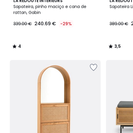
4
3,5
LA REDOUTE INTERIEURS
LA REDOUT
/
/ 5
Sapateira, pinho maciço e cana de
Sapateira L
5
rattan, Gabin
240.69 €
339.00 €
-29%
389.00 €
4
3,5
/
/
5
5