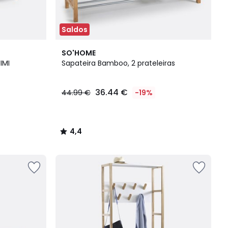
Saldos
4,4
SO'HOME
/ 5
IMI
Sapateira Bamboo, 2 prateleiras
36.44 €
44.99 €
-19%
4,4
/
5