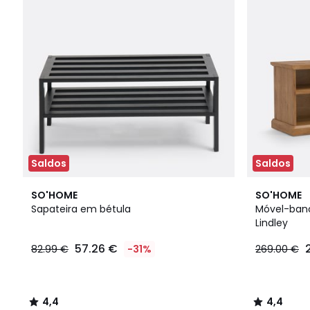
Saldos
Saldos
4,4
4,4
SO'HOME
SO'HOME
/ 5
/ 5
Sapateira em bétula
Móvel-banc
Lindley
57.26 €
82.99 €
-31%
269.00 €
4,4
4,4
/
/