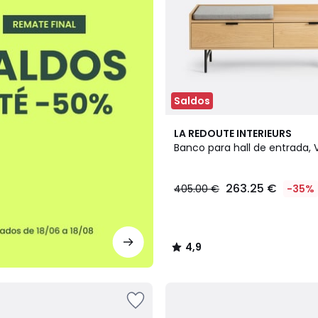
Saldos
4,9
LA REDOUTE INTERIEURS
/ 5
Banco para hall de entrada, 
263.25 €
405.00 €
-35%
4,9
/
5