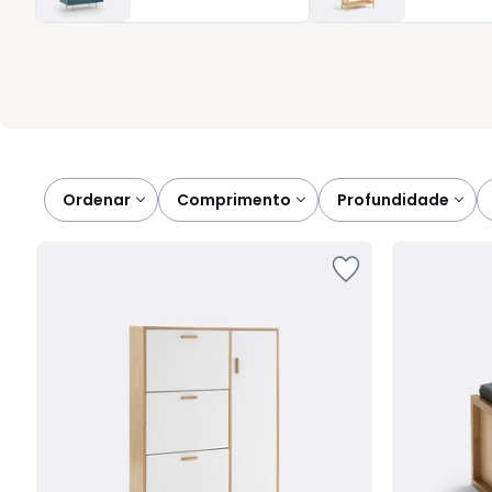
escolher a opção mais prática e confortável para si. O result
utilidade porque viver bem começa com uma organização intel
Ordenar
comprimento
profundidade