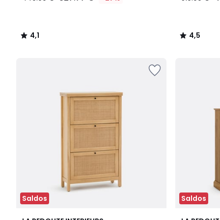
4,1
4,5
/
/
5
5
Saldos
Saldos