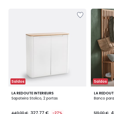
5
5
Saldos
Saldos
4,1
4,5
LA REDOUTE INTERIEURS
LA REDOUT
/ 5
/ 5
Sapateira Stolico, 2 portas
Banco para
327.77 €
4
449.00 €
-27%
519.00 €