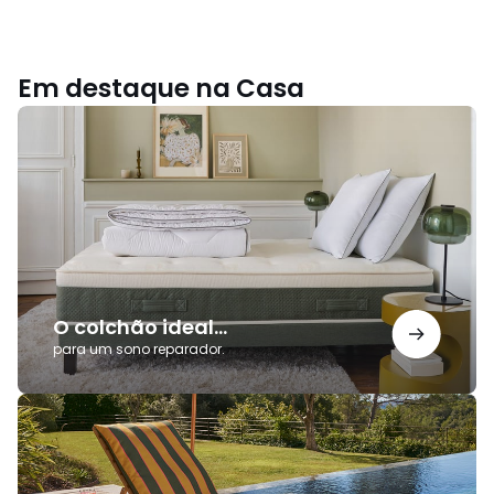
Em destaque na Casa
O
colchão
ideal...
O colchão ideal...
para um sono reparador.
Coleção
Outdoor