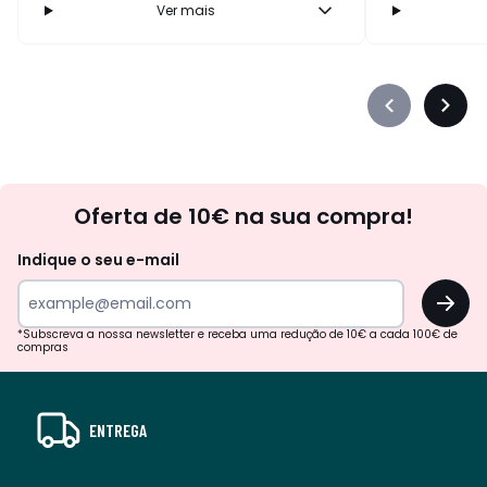
Ver mais
Précédent
Suiva
-
-
défiler
défile
à
à
Newsletter
gauche
droit
Oferta de 10€ na sua compra!
Indique o seu e-mail
OK
*Subscreva a nossa newsletter e receba uma redução de 10€ a cada 100€ de
compras
ENTREGA