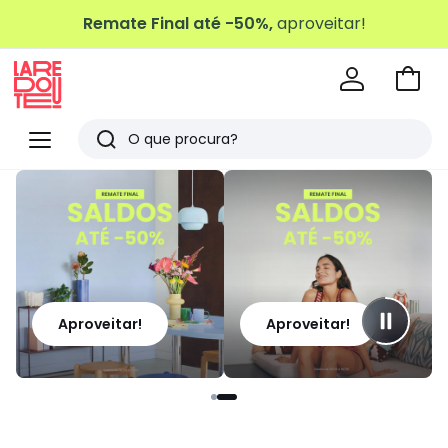
Remate Final até -50%,
aproveitar!
Ir
para
La
o
Redoute
Menu
Pesquisar
carri
Últimos
artigos
vistos
Aproveitar!
Aproveitar!