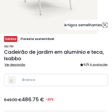
Artigos semelhantes
Saldos
Floresta sustentável
AM.PM
Cadeirão de jardim em alumínio e teca,
Isabbo
Ver descrição
5
/5
4 avaliações
Branco
486.75
486.75 €
€
649.00 €
-25%
em
vez