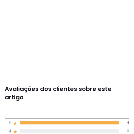
Descarregar guia
Avaliações dos clientes sobre este
artigo
5
5
4
(4)
média de
4
0