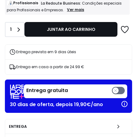
de
Profissionais
La Redoute Business:
Condições especiais
649.00
Profissionais
Ver mais
para Profissionais e Empresas.
La
€
Redoute
25%
Business:
de
Quantidade
1
JUNTAR AO CARRINHO
Condições
desconto
especiais
aplicado.
para
Profissionais
e
Entrega prevista em 9 dias úteis
Empresas.
Entrega em casa a partir de
24.99 €
Entrega gratuita
30 dias de oferta, depois 19,90€/ano
ENTREGA