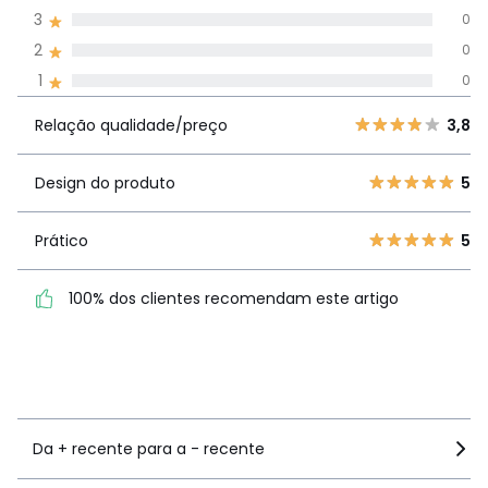
avaliações em
3
0
todos os idiomas
2
0
1
0
Avaliações 100% autênticas,
Relação
5
4
3,8
Relação qualidade/preço
3,8
qualidade/preço
4
0
3
0
Design do produto
5
Design do
5
2
0
produto
1
0
Prático
5
Prático
5
100% dos clientes recomendam este artigo
100% dos clientes
recomendam este artigo
Ver mais detalhes
Da + recente para a - recente