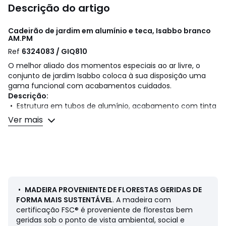
Descrição do artigo
Cadeirão de jardim em alumínio e teca, Isabbo branco
AM.PM
Ref
6324083 / GIQ810
O melhor aliado dos momentos especiais ao ar livre, o
conjunto de jardim Isabbo coloca à sua disposição uma
gama funcional com acabamentos cuidados.
Descrição:
• Estrutura em tubos de alumínio, acabamento com tinta
epóxi em pó 28 mm
Ver mais
• Apoio de braços em teca
• Ripas em teca
• Teca com certificação FSC®
• Almofadas com revestimento em Olefina 100% poliéster,
cor branca, acabamento com debrum preto
• Enchimento em espuma 25 kg/m²
• Almofadas com capa amovível
•
MADEIRA PROVENIENTE DE FLORESTAS GERIDAS DE
FORMA MAIS SUSTENTÁVEL
. A madeira com
Qualidade
certificação FSC® é proveniente de florestas bem
• O alumínio tem a vantagem de não enferrujar. Fácil de
geridas sob o ponto de vista ambiental, social e