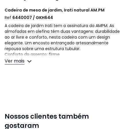
Cadeira de mesa de jardim, Irati natural
AM.PM
Ref
6440007 / GKH644
A cadeira de jardim Irati tem a assinatura da AMPM. As
almofadas em olefina têm duas vantagens: durabilidade
ao ar livre e conforto, nesta cadeira com um design
elegante. Um encosto entrançado artesanalmente
repousa sobre uma estrutura tubular.
Conforto do assento: firme
Assento: profundidade e altura standard
Ver mais
Descrição:
• Revestimento das almofadas: olefina (100%
polipropileno), concebido para usar ao ar livre.
• Assento estofado (1 almofada) : espuma 25kg/m²
• Estrutura: em alumínio e pé em aço galvanizado.
• Entrançado artesanal em corda sintética (poliéster)
Qualidade
Nossos clientes também
• O alumínio tem a vantagem de não enferrujar. Fácil de
cuidar, limpa-se com água e sabão. Este material é ideal
gostaram