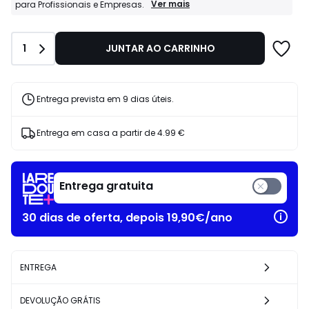
639.00
Profissionais
Ver mais
para Profissionais e Empresas.
La
€
Redoute
25%
Business:
de
Quantidade
1
JUNTAR AO CARRINHO
Condições
desconto
especiais
aplicado.
para
Profissionais
e
Entrega prevista em 9 dias úteis.
Empresas.
Entrega em casa a partir de
4.99 €
Entrega gratuita
30 dias de oferta, depois 19,90€/ano
ENTREGA
DEVOLUÇÃO GRÁTIS