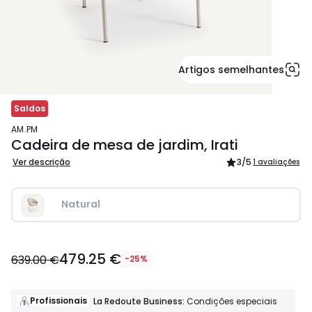
Artigos semelhantes
Saldos
AM.PM
Cadeira de mesa de jardim, Irati
Ver descrição
3
/5
1 avaliações
Natural
479.25
479.25 €
€
639.00 €
-25%
em
vez
de
Profissionais
La Redoute Business:
Condições especiais