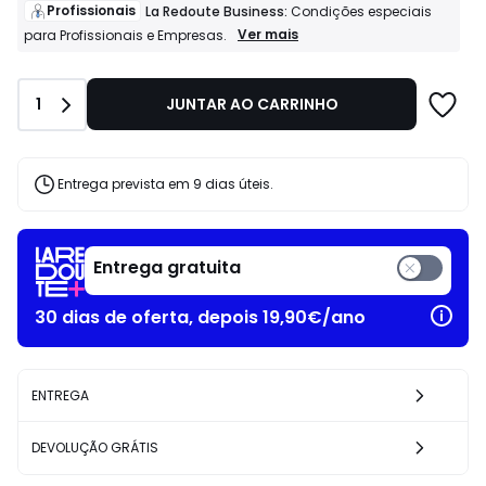
de
Profissionais
La Redoute Business:
Condições especiais
279.00
Profissionais
Ver mais
para Profissionais e Empresas.
La
€
Redoute
25%
Business:
de
Quantidade
1
JUNTAR AO CARRINHO
Condições
desconto
especiais
aplicado.
para
Profissionais
e
Entrega prevista em 9 dias úteis.
Empresas.
Entrega gratuita
30 dias de oferta, depois 19,90€/ano
ENTREGA
DEVOLUÇÃO GRÁTIS