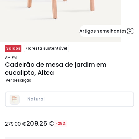
Artigos semelhantes
Saldos
Floresta sustentável
AM.PM
Cadeirão de mesa de jardim em
eucalipto, Altea
Ver descrição
Natural
209.25
209.25 €
€
279.00 €
-25%
em
vez