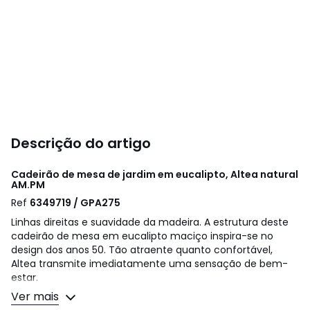
Descrição do artigo
Cadeirão de mesa de jardim em eucalipto, Altea natural
AM.PM
Ref
6349719 / GPA275
Linhas direitas e suavidade da madeira. A estrutura deste
cadeirão de mesa em eucalipto maciço inspira-se no
design dos anos 50. Tão atraente quanto confortável,
Altea transmite imediatamente uma sensação de bem-
estar.
Tão elegante no interior como no exterior, é uma adição
Ver mais
bem-vinda em qualquer espaço. Uma criação da AMPM.