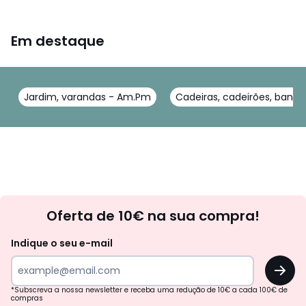
Cores
Natural
Em destaque
Tamanhos
TAMANHO ÚNICO
Ficha técnica
Descarregar guia
Jardim, varandas - Am.Pm
Cadeiras, cadeirões, banc
Newsletter
Oferta de 10€ na sua compra!
Indique o seu e-mail
OK
*Subscreva a nossa newsletter e receba uma redução de 10€ a cada 100€ de
compras