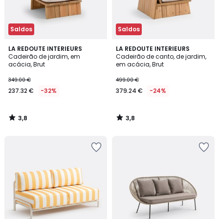
Saldos
Saldos
3,8
3,8
LA REDOUTE INTERIEURS
LA REDOUTE INTERIEURS
/ 5
/ 5
Cadeirão de jardim, em
Cadeirão de canto, de jardim,
acácia, Brut
em acácia, Brut
349.00 €
499.00 €
237.32 €
-32%
379.24 €
-24%
3,8
3,8
/
/
5
5