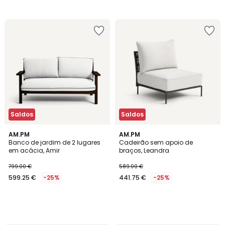
Saldos
Saldos
AM.PM
AM.PM
Banco de jardim de 2 lugares
Cadeirão sem apoio de
em acácia, Amir
braços, Leandra
799.00 €
589.00 €
599.25 €
-25%
441.75 €
-25%