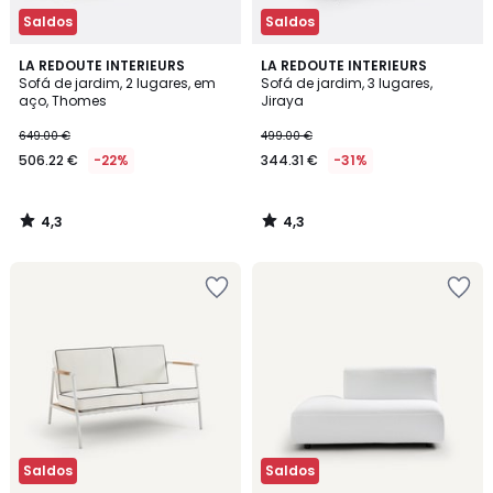
Saldos
Saldos
4,3
4,3
LA REDOUTE INTERIEURS
LA REDOUTE INTERIEURS
/ 5
/ 5
Sofá de jardim, 2 lugares, em
Sofá de jardim, 3 lugares,
aço, Thomes
Jiraya
649.00 €
499.00 €
506.22 €
-22%
344.31 €
-31%
4,3
4,3
/
/
5
5
Saldos
Saldos