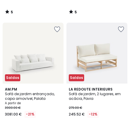
5
5
/
/
5
5
Saldos
Saldos
AM.PM
LA REDOUTE INTERIEURS
Sofá de jardim entrançado,
Sofá de jardim, 2 lugares, em
capa amovível, Palata
acácia, Pavia
A partir de
3900.00 €
279.00 €
3081.00 €
-21%
245.52 €
-12%