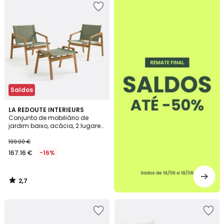
-50%
Saldos
2,7
LA REDOUTE INTERIEURS
/ 5
Conjunto de mobiliário de
jardim baixo, acácia, 2 lugares,
2 cadeirões e 1 apoio para os
pés, LIVIE
199.00 €
167.16 €
-16%
2,7
/
5