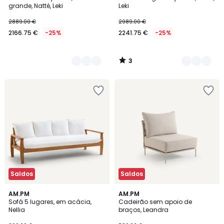
Cores
Cores
5
grande, Natté, Leki
Leki
2889.00 €
2989.00 €
2166.75 €
-25%
2241.75 €
-25%
3
/
5
Saldos
Saldos
3,3
5
AM.PM
AM.PM
/ 5
/
Sofá 5 lugares, em acácia,
Cadeirão sem apoio de
5
Nellia
braços, Leandra