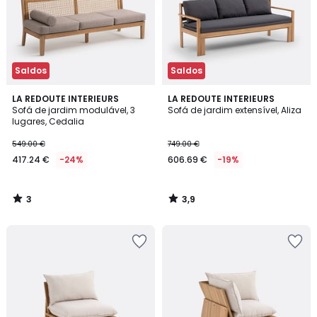
Saldos
Saldos
3
3,9
LA REDOUTE INTERIEURS
LA REDOUTE INTERIEURS
/
/ 5
Sofá de jardim modulável, 3
Sofá de jardim extensível, Aliza
5
lugares, Cedalia
549.00 €
749.00 €
417.24 €
-24%
606.69 €
-19%
3
3,9
/
/
5
5