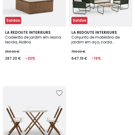
Saldos
Saldos
LA REDOUTE INTERIEURS
LA REDOUTE INTERIEURS
Cadeirão de jardim em resina
Conjunto de mobiliário de
tecida, Alzéna
jardim em aço, corda
entrançada e eucalipto, 4
peças, SEYNA
359.00 €
799.00 €
287.20 €
-20%
647.19 €
-19%