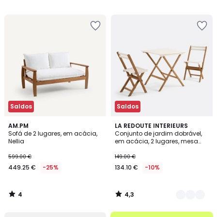
1759.00
/
5
€
25%
de
desconto
aplicado.
Saldos
Saldos
4
4,3
AM.PM
3
LA REDOUTE INTERIEURS
/
/ 5
Sofá de 2 lugares, em acácia,
Conjunto de jardim dobrável,
Cores
5
Nellia
em acácia, 2 lugares, mesa
quadrada e 2 cadeiras,
DUDENA
599.00 €
149.00 €
449.25 €
-25%
134.10 €
-10%
4
4,3
/
/
5
5
até