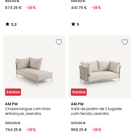
899.00 €
589.00 €
674.25 €
-25%
441.75 €
-25%
3,3
5
/
/
5
5
Saldos
Saldos
5
5
AM.PM
AM.PM
/
/
Chaise longue com tiras
Sofá de jardim de 2 lugares
5
5
entranças, Leandra
com tecido, Leandra
1059.00 €
1279.00 €
794.25 €
-25%
959.25 €
-25%