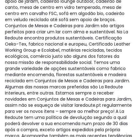
apoio de jardim, cadeirão lounge outdoor, cadeirão de
canto, mesa de centro em vidro temperado, mesa de
centro em carvalho FSC, sofá em algodão bio, cadeirão
em veludo reciclado até sofá sem apoio de braços.
Conjuntos de Mesas e Cadeiras para Jardim são artigos
perfeitos para criar um lar com alma e sustentável. Na La
Redoute encontra produtos sustentáveis. Certificação
Oeko-Tex, fabrico nacional e europeu, Certificado Leather
Working Group e Ecolabel, matérias recicladas, tecidos
ecológicos, comércio justo são alguns dos fatores da
nossa missão de responsabilidade social. Temos uma
grande variedade de opções sustentáveis como fabrico
mediante encomenda, florestas sustentáveis e madeira
reciclada em Conjuntos de Mesas e Cadeiras para Jardim.
Algumas das nossas marcas preferidas são La Redoute
Interieurs, entre outras. Estamos sempre a receber
novidades em Conjuntos de Mesas e Cadeiras para Jardim,
assim não se esqueça de visitar laredoute.pt regularmente
para ver os novos itens – sempre ao melhor preço! A La
Redoute tem uma política de devolução segundo a qual
poderá devolver a sua encomenda num prazo de 30 dias
após a compra, exceto artigos expedidos pela própria
marca. Acompanhe também as mais recentes tendências