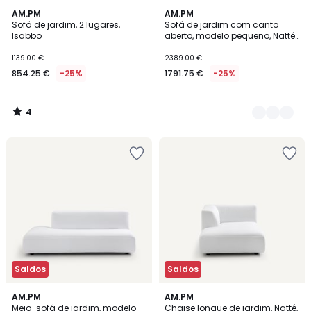
4
AM.PM
2
AM.PM
/
Sofá de jardim, 2 lugares,
Sofá de jardim com canto
Cores
5
Isabbo
aberto, modelo pequeno, Natté,
Leki
1139.00 €
2389.00 €
854.25 €
-25%
1791.75 €
-25%
4
/
5
Saldos
Saldos
3
2
AM.PM
2
AM.PM
/
Meio-sofá de jardim, modelo
Chaise longue de jardim, Natté,