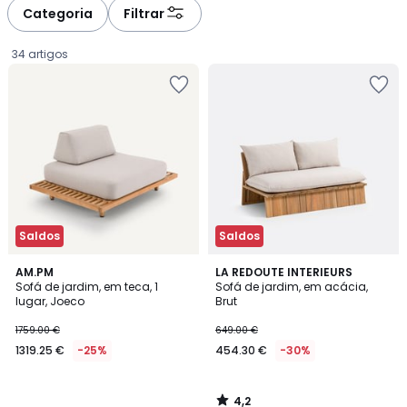
à
à
Categoria
Filtrar
gauche
droite
34 artigos
Saldos
Saldos
4,2
AM.PM
LA REDOUTE INTERIEURS
/ 5
Sofá de jardim, em teca, 1
Sofá de jardim, em acácia,
lugar, Joeco
Brut
1319.25
1759.00 €
649.00 €
€
1319.25 €
-25%
454.30 €
-30%
em
vez
de
4,2