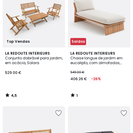
Top Vendas
Saldos
4,5
1
LA REDOUTE INTERIEURS
LA REDOUTE INTERIEURS
/ 5
/
Conjunto dobrável para jardim,
Chaise longue de jardim em
5
em acácia, Solara
eucalipto, com almofadas,
BRUT
529.00 €
549.00 €
406.26 €
-26%
4,5
1
/
/
5
5