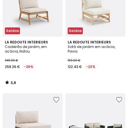
Saldos
Saldos
3,8
LA REDOUTE INTERIEURS
LA REDOUTE INTERIEURS
/ 5
Cadeirão de jardim, em
Sofá de jardim em acácia,
acácia, Natou
Pavia
349.00 €
159.00 €
258.26 €
-26%
122.43 €
-23%
3,8
/
5