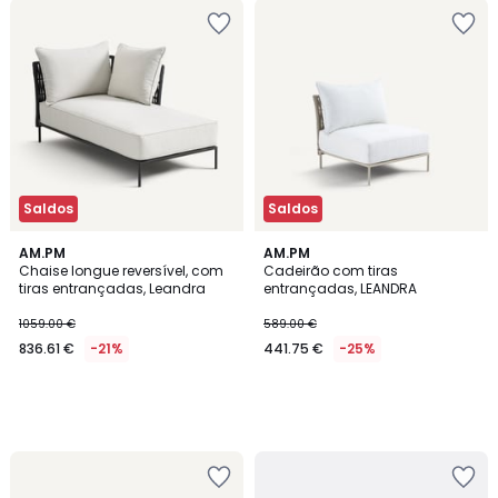
Saldos
Saldos
AM.PM
AM.PM
Chaise longue reversível, com
Cadeirão com tiras
tiras entrançadas, Leandra
entrançadas, LEANDRA
1059.00 €
589.00 €
836.61 €
-21%
441.75 €
-25%