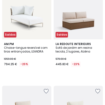
Saldos
Saldos
AM.PM
LA REDOUTE INTERIEURS
Chaise-longue reversível com
Sofá de jardim em resina
tiras entrançadas, LEANDRA
tecida, 2 lugares, Alzéna
1059.00 €
579.00 €
794.25 €
-25%
445.83 €
-23%