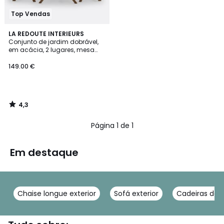
Top Vendas
4,3
LA REDOUTE INTERIEURS
/ 5
Conjunto de jardim dobrável,
em acácia, 2 lugares, mesa
quadrada e 2 cadeiras,
DUDENA
149.00 €
4,3
/
5
Página 1 de 1
Em destaque
Chaise longue exterior
Sofá exterior
Cadeiras de 