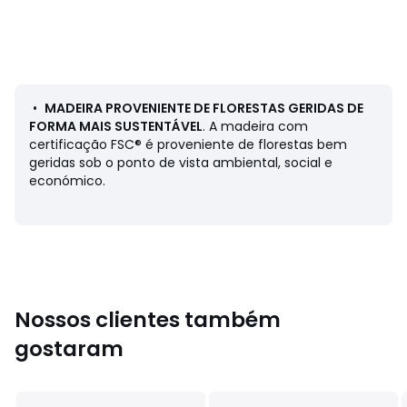
Descrição:
• Em teca maciça. Madeira com certificação FSC®.
• Detalhes entrançados: Corda em poliéster no encosto
Dimensões:
• Largura: 52 cm
•
MADEIRA PROVENIENTE DE FLORESTAS GERIDAS DE
• Altura: 73 cm
FORMA MAIS SUSTENTÁVEL
. A madeira com
• Profundidade: 54 cm
certificação FSC® é proveniente de florestas bem
• altura do assento: 45 cm
geridas sob o ponto de vista ambiental, social e
económico.
• Este artigo é entregue montado.
Dimensões e peso das embalagens
1 embalagem
Nossos clientes também
• L86 x A63 x P63 cm, 15 kg
gostaram
Cores
Natural
Tamanhos
TAMANHO ÚNICO