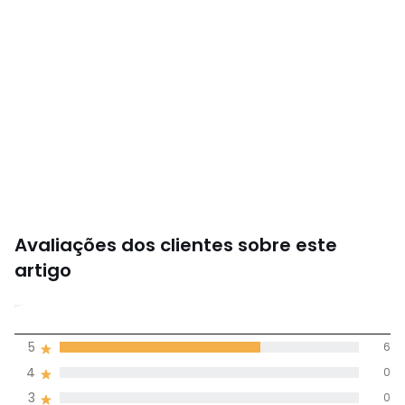
Descarregar guia
Avaliações dos clientes sobre este
artigo
3,8
5
6
(9)
média de
4
0
avaliações em
3
0