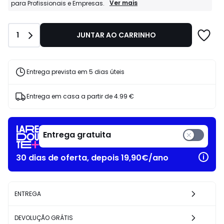
239.00
Profissionais
Ver mais
para Profissionais e Empresas.
La
€
Redoute
23%
Business:
de
Quantidade
1
JUNTAR AO CARRINHO
Condições
desconto
especiais
aplicado.
para
Profissionais
e
Entrega prevista em 5 dias úteis
Empresas.
Entrega em casa a partir de
4.99 €
Entrega gratuita
30 dias de oferta, depois 19,90€/ano
ENTREGA
DEVOLUÇÃO GRÁTIS