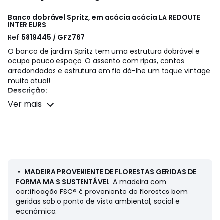
Banco dobrável Spritz, em acácia acácia
LA REDOUTE
INTERIEURS
Ref
5819445 / GFZ767
O banco de jardim Spritz tem uma estrutura dobrável e
ocupa pouco espaço. O assento com ripas, cantos
arredondados e estrutura em fio dá-lhe um toque vintage
muito atual!
Descrição:
• Estrutura dobrável com sistema de fixação para os pés.
Ver mais
• Assento com ripas em acácia, acabamento oleado, cor
teca. Madeira com certificação FSC®
• Estrutura dobrável em fio de aço preto, acabamento
em epóxi.
Qualidade:
A acácia é uma madeira que tem boas propriedades
•
MADEIRA PROVENIENTE DE FLORESTAS GERIDAS DE
mecânicas tais como a durabilidade (boa resistência aos
FORMA MAIS SUSTENTÁVEL
. A madeira com
insetos e aos fungos) e resistência às intempéries
certificação FSC® é proveniente de florestas bem
(alternância dos períodos secos e molhados).
geridas sob o ponto de vista ambiental, social e
económico.
Dimensões: