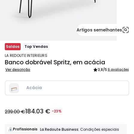
Artigos semelhantes
Saldos
Top Vendas
LA REDOUTE INTERIEURS
Banco dobrável Spritz, em acácia
Ver descrição
3,8
/5
9 avaliações
Acácia
184.03
184.03 €
€
239.00 €
-23%
em
vez
de
Profissionais
La Redoute Business:
Condições especiais