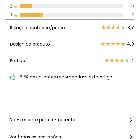
todos os idiomas
2
1
1
2
Avaliações 100% autênticas,
Relação
5
6
3,7
Relação qualidade/preço
3,7
qualidade/preço
4
0
3
0
Design do produto
4,9
Design do
4,9
2
1
produto
1
2
Prático
4
Prático
4
67% dos clientes recomendam este artigo
67% dos clientes
recomendam este artigo
Ver mais detalhes
Da + recente para a - recente
Ver todas as avaliações