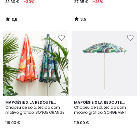
83.30 €
-30%
27.35 €
-28%
em
vez
de
3,5
3,5
119.00
/
/
5
5
€
30%
de
desconto
aplicado.
MAPOÉSIE X LA REDOUTE
MAPOÉSIE X LA REDOUTE
INTÉRIEURS
Chapéu de sola, tecido com
INTÉRIEURS
Chapéu de sol, tecido com
motivo gráfico, SONGE ORANGE
motivo gráfico, SONGE VERT
119.00 €
119.00 €