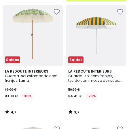
5
Saldos
Saldos
4,7
3,7
LA REDOUTE INTERIEURS
LA REDOUTE INTERIEURS
/ 5
/ 5
Guarda-sol estampado com
Guarda-sol com franjas,
franjas, Larna
tecido com motivo de riscas,
VALERIA
119.00 €
119.00 €
83.30 €
-30%
84.49 €
-29%
4,7
3,7
/
/
5
5