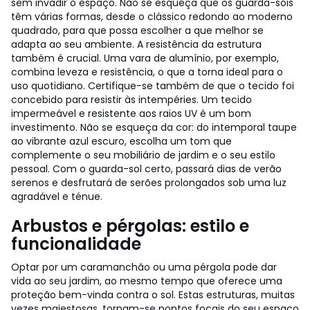
sem invadir o espaço. Não se esqueça que os guarda-sóis
têm várias formas, desde o clássico redondo ao moderno
quadrado, para que possa escolher a que melhor se
adapta ao seu ambiente. A resistência da estrutura
também é crucial. Uma vara de alumínio, por exemplo,
combina leveza e resistência, o que a torna ideal para o
uso quotidiano. Certifique-se também de que o tecido foi
concebido para resistir às intempéries. Um tecido
impermeável e resistente aos raios UV é um bom
investimento. Não se esqueça da cor: do intemporal taupe
ao vibrante azul escuro, escolha um tom que
complemente o seu mobiliário de jardim e o seu estilo
pessoal. Com o guarda-sol certo, passará dias de verão
serenos e desfrutará de serões prolongados sob uma luz
agradável e ténue.
Arbustos e pérgolas: estilo e
funcionalidade
Optar por um caramanchão ou uma pérgola pode dar
vida ao seu jardim, ao mesmo tempo que oferece uma
proteção bem-vinda contra o sol. Estas estruturas, muitas
vezes majestosas, tornam-se pontos focais do seu espaço