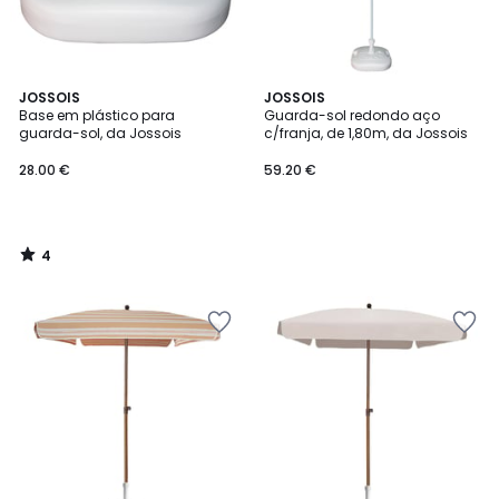
4
JOSSOIS
JOSSOIS
/
Base em plástico para
Guarda-sol redondo aço
5
guarda-sol, da Jossois
c/franja, de 1,80m, da Jossois
28.00 €
59.20 €
4
/
5