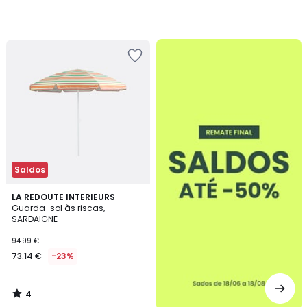
até
-50%
Saldos
4
LA REDOUTE INTERIEURS
/
Guarda-sol às riscas,
5
SARDAIGNE
94.99 €
73.14 €
-23%
4
/