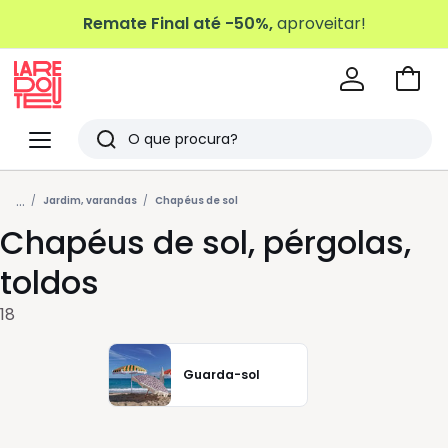
Remate Final até -50%,
aproveitar!
Ir
para
La
o
Redoute
Menu
Pesquisar
carri
Últimos
...
artigos
Jardim, varandas
Chapéus de sol
Chapéus de sol, pérgolas,
vistos
toldos
18
Guarda-sol