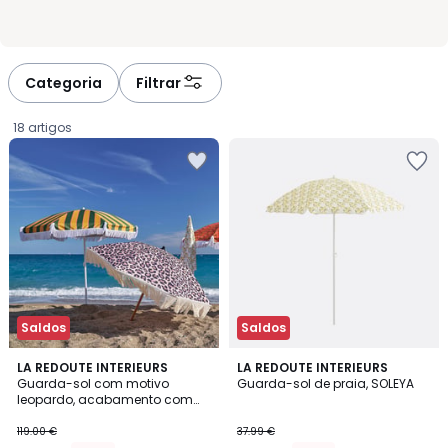
Categoria
Filtrar
18 artigos
Saldos
Saldos
3,5
3,5
LA REDOUTE INTERIEURS
LA REDOUTE INTERIEURS
/ 5
/ 5
Guarda-sol com motivo
Guarda-sol de praia, SOLEYA
leopardo, acabamento com
83.30
franjas, SAVANA
119.00 €
37.99 €
€