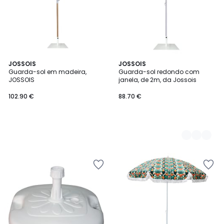
JOSSOIS
2
JOSSOIS
Guarda-sol em madeira,
Guarda-sol redondo com
Cores
JOSSOIS
janela, de 2m, da Jossois
102.90 €
88.70 €