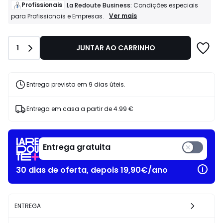
de
Profissionais
La Redoute Business:
Condições especiais
229.00
Profissionais
Ver mais
para Profissionais e Empresas.
La
€
Redoute
25%
Business:
de
Quantidade
1
JUNTAR AO CARRINHO
Condições
desconto
especiais
aplicado.
para
Profissionais
e
Entrega prevista em 9 dias úteis.
Empresas.
Entrega em casa a partir de
4.99 €
Entrega gratuita
30 dias de oferta, depois 19,90€/ano
ENTREGA