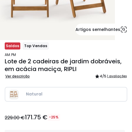
Artigos semelhantes
Saldos
Top Vendas
AM.PM
Lote de 2 cadeiras de jardim dobráveis,
em acácia maciça, RIPLI
Ver descrição
4
/5
1 avaliações
Natural
171.75
171.75 €
€
229.00 €
-25%
em
vez