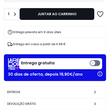
La
€
Redoute
25%
Business:
de
Quantidade
1
JUNTAR AO CARRINHO
Condições
desconto
especiais
aplicado.
para
Profissionais
e
Entrega prevista em 9 dias úteis.
Empresas.
Entrega em casa a partir de
4.99 €
Entrega gratuita
30 dias de oferta, depois 19,90€/ano
ENTREGA
DEVOLUÇÃO GRÁTIS