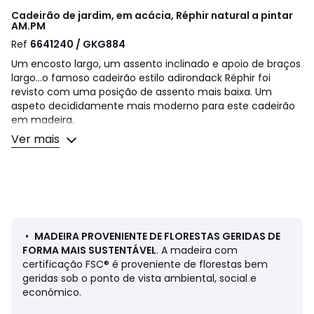
Cadeirão de jardim, em acácia, Réphir natural a pintar
AM.PM
Ref
6641240 / GKG884
Um encosto largo, um assento inclinado e apoio de braços
largo...o famoso cadeirão estilo adirondack Réphir foi
revisto com uma posição de assento mais baixa. Um
aspeto decididamente mais moderno para este cadeirão
em madeira.
Descrição:
Ver mais
• Acácia maciça FSC® com acabamento a óleo
• Assento inclinado
Dimensões:
• Largura: 74 cm
• Altura: 70 cm
• Profundidade: 71 cm
•
MADEIRA PROVENIENTE DE FLORESTAS GERIDAS DE
• Peso: 10,5 kg
FORMA MAIS SUSTENTÁVEL
. A madeira com
certificação FSC® é proveniente de florestas bem
Entrega
geridas sob o ponto de vista ambiental, social e
Este artigo é entregue pronto a instalar, com instruções.
económico.
Será entregue em sua casa.