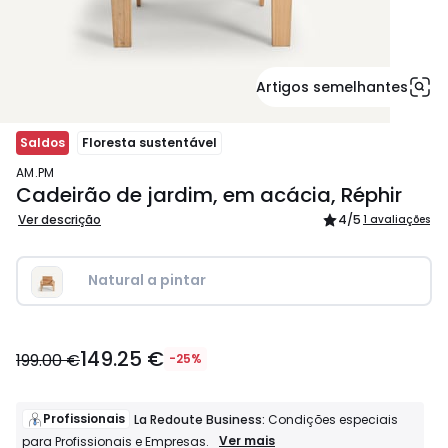
Artigos semelhantes
Saldos
Floresta sustentável
AM.PM
Cadeirão de jardim, em acácia, Réphir
Ver descrição
4
/5
1 avaliações
Natural a pintar
149.25
149.25 €
€
199.00 €
-25%
em
vez
de
Profissionais
La Redoute Business:
Condições especiais
199.00
Profissionais
Ver mais
para Profissionais e Empresas.