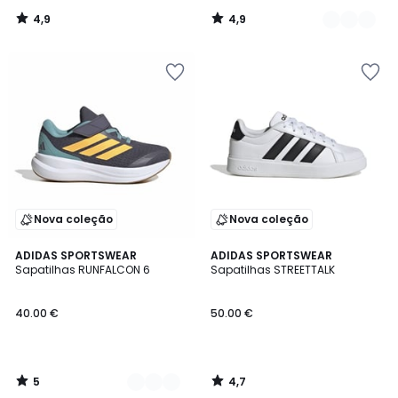
4,9
4,9
/
/
5
5
Nova coleção
Nova coleção
5
4,7
2
ADIDAS SPORTSWEAR
ADIDAS SPORTSWEAR
/
/ 5
Sapatilhas RUNFALCON 6
Sapatilhas STREETTALK
Cores
5
40.00 €
50.00 €
5
4,7
/
/