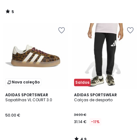
5
/
5
Nova coleção
Saldos
4,9
ADIDAS SPORTSWEAR
ADIDAS SPORTSWEAR
/ 5
Sapatilhas VL COURT 3.0
Calças de desporto
50.00 €
34.99 €
31.14 €
-11%
4,9