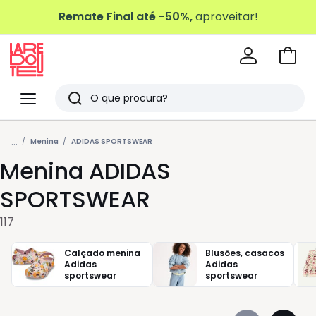
Remate Final até -50%,
aproveitar!
Ir
para
La
o
Redoute
Menu
Pesquisar
carri
Últimos
...
artigos
Menina
ADIDAS SPORTSWEAR
Menina ADIDAS
vistos
SPORTSWEAR
117
Calçado menina
Blusões, casacos
Adidas
Adidas
sportswear
sportswear