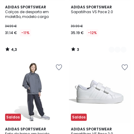
4,3
3
ADIDAS SPORTSWEAR
2
ADIDAS SPORTSWEAR
/ 5
/
Calças de desporto em
Sapatilhas VS Pace 2.0
Cores
5
moletão, modelo cargo
34.99 €
39.99 €
31.14 €
-11%
35.19 €
-12%
4,3
3
/
/
5
5
Saldos
Saldos
5
ADIDAS SPORTSWEAR
2
ADIDAS SPORTSWEAR
/
Fato de treino em tecido
Sapatilhas VS Pace 2.0