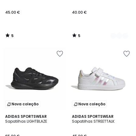
5
5
45.00 €
40.00 €
5
5
/
/
5
5
Nova coleção
Nova coleção
5
5
ADIDAS SPORTSWEAR
ADIDAS SPORTSWEAR
/
/
Sapatilhas LIGHTBLAZE
Sapatilhas STREETTALK
5
5