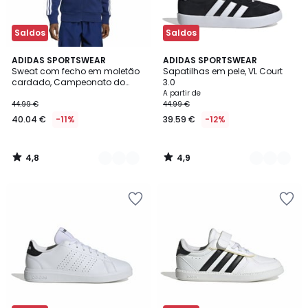
Saldos
Saldos
4,8
4,9
2
ADIDAS SPORTSWEAR
6
ADIDAS SPORTSWEAR
/ 5
/ 5
Sweat com fecho em moletão
Sapatilhas em pele, VL Court
Cores
Cores
cardado, Campeonato do
3.0
Mundo de 2026
A partir de
44.99 €
44.99 €
40.04 €
-11%
39.59 €
-12%
4,8
4,9
/
/
5
5