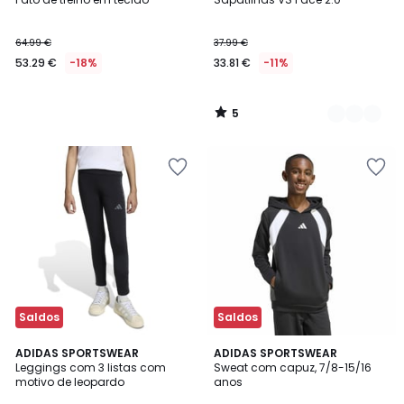
Cores
5
64.99 €
37.99 €
53.29 €
-18%
33.81 €
-11%
5
/
5
Saldos
Saldos
ADIDAS SPORTSWEAR
ADIDAS SPORTSWEAR
Leggings com 3 listas com
Sweat com capuz, 7/8-15/16
motivo de leopardo
anos