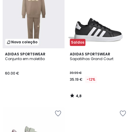
Nova coleção
Saldos
4,8
ADIDAS SPORTSWEAR
ADIDAS SPORTSWEAR
/ 5
Conjunto em moletão
Sapatilhas Grand Court
60.00 €
39.99 €
35.19 €
-12%
4,8
/
5