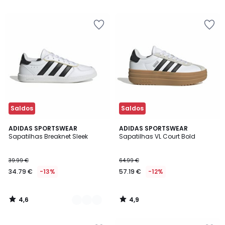
5
5
Saldos
Saldos
4,6
4,9
2
ADIDAS SPORTSWEAR
ADIDAS SPORTSWEAR
/ 5
/ 5
Sapatilhas Breaknet Sleek
Sapatilhas VL Court Bold
Cores
39.99 €
64.99 €
34.79 €
-13%
57.19 €
-12%
4,6
4,9
/
/
5
5