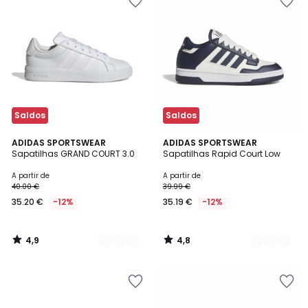
Saldos
Saldos
4,9
4,8
4
ADIDAS SPORTSWEAR
3
ADIDAS SPORTSWEAR
/ 5
/ 5
Sapatilhas GRAND COURT 3.0
Sapatilhas Rapid Court Low
Cores
Cores
A partir de
A partir de
40.00 €
39.99 €
35.20 €
-12%
35.19 €
-12%
4,9
4,8
/
/
5
5