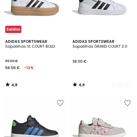
Saldos
4,8
4,9
ADIDAS SPORTSWEAR
2
ADIDAS SPORTSWEAR
/ 5
/ 5
Sapatilhas VL COURT BOLD
Sapatilhas GRAND COURT 3.0
Cores
65.00 €
38.00 €
56.55 €
-13%
4,8
4,9
/
/
5
5