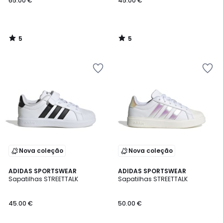
65.00 €
45.00 €
5
5
/
/
5
5
Nova coleção
Nova coleção
5
ADIDAS SPORTSWEAR
ADIDAS SPORTSWEAR
/
Sapatilhas STREETTALK
Sapatilhas STREETTALK
5
45.00 €
50.00 €