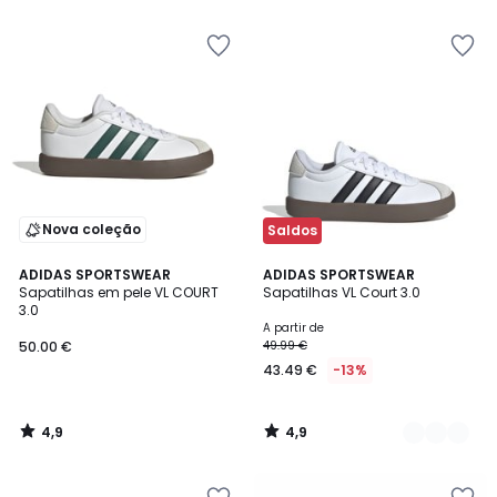
5
5
Nova coleção
Saldos
4,9
4,9
ADIDAS SPORTSWEAR
3
ADIDAS SPORTSWEAR
/ 5
/ 5
Sapatilhas em pele VL COURT
Sapatilhas VL Court 3.0
Cores
3.0
A partir de
50.00 €
49.99 €
43.49 €
-13%
4,9
4,9
/
/
5
5