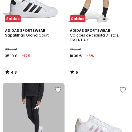
Saldos
Saldos
4,8
5
ADIDAS SPORTSWEAR
ADIDAS SPORTSWEAR
/ 5
/
Sapatilhas Grand Court
Calções de ciclista 3 listas,
5
ESSENTIALS
39.99 €
19.99 €
35.19 €
-12%
18.39 €
-8%
4,8
5
/
/
5
5