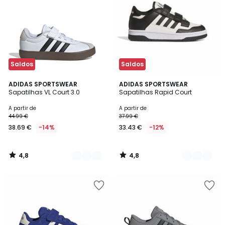
Saldos
Saldos
4,8
4,8
3
ADIDAS SPORTSWEAR
2
ADIDAS SPORTSWEAR
/ 5
/ 5
Sapatilhas VL Court 3.0
Sapatilhas Rapid Court
Cores
Cores
A partir de
A partir de
44.99 €
37.99 €
38.69 €
-14%
33.43 €
-12%
4,8
4,8
/
/
5
5