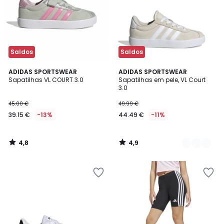
Saldos
Saldos
4,8
4,9
ADIDAS SPORTSWEAR
4
ADIDAS SPORTSWEAR
/ 5
/ 5
Sapatilhas VL COURT 3.0
Sapatilhas em pele, VL Court
Cores
3.0
45.00 €
49.99 €
39.15 €
-13%
44.49 €
-11%
4,8
4,9
/
/
5
5