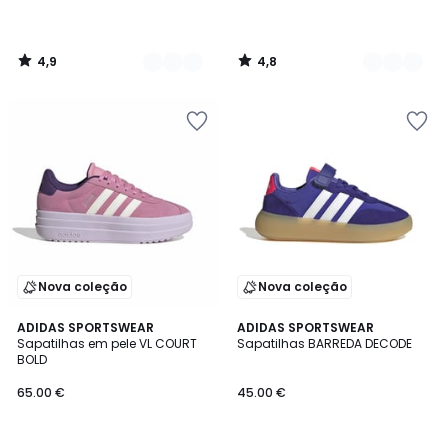
4,9
4,8
/
/
5
5
Nova coleção
Nova coleção
4,9
4,9
ADIDAS SPORTSWEAR
2
ADIDAS SPORTSWEAR
/ 5
/ 5
Sapatilhas em pele VL COURT
Sapatilhas BARREDA DECODE
Cores
BOLD
65.00 €
45.00 €