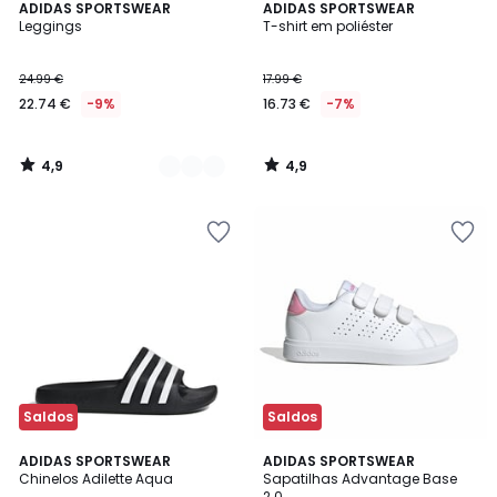
4,9
4,9
2
ADIDAS SPORTSWEAR
ADIDAS SPORTSWEAR
/ 5
/ 5
Leggings
T-shirt em poliéster
Cores
24.99 €
17.99 €
22.74 €
-9%
16.73 €
-7%
4,9
4,9
/
/
5
5
Saldos
Saldos
4,8
4,8
ADIDAS SPORTSWEAR
ADIDAS SPORTSWEAR
/ 5
/ 5
Chinelos Adilette Aqua
Sapatilhas Advantage Base
2.0