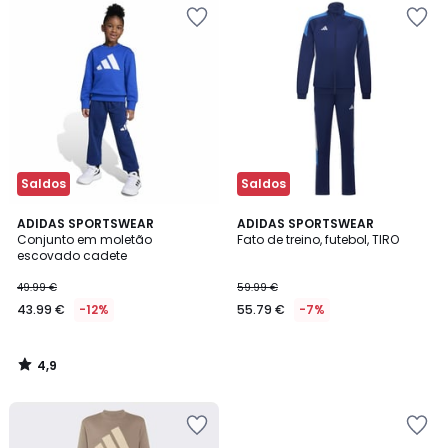
Saldos
Saldos
4,9
ADIDAS SPORTSWEAR
ADIDAS SPORTSWEAR
/ 5
Conjunto em moletão
Fato de treino, futebol, TIRO
escovado cadete
49.99 €
59.99 €
43.99 €
-12%
55.79 €
-7%
4,9
/
5