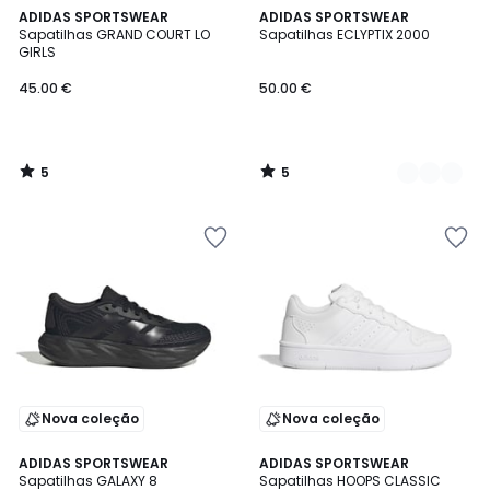
5
5
ADIDAS SPORTSWEAR
2
ADIDAS SPORTSWEAR
/
/
Sapatilhas GRAND COURT LO
Sapatilhas ECLYPTIX 2000
Cores
5
5
GIRLS
45.00 €
50.00 €
5
5
/
/
5
5
Nova coleção
Nova coleção
5
5
ADIDAS SPORTSWEAR
2
ADIDAS SPORTSWEAR
/
/
Sapatilhas GALAXY 8
Sapatilhas HOOPS CLASSIC
Cores