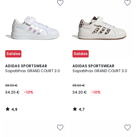
Saldos
Saldos
4,9
4,7
ADIDAS SPORTSWEAR
ADIDAS SPORTSWEAR
/ 5
/ 5
Sapatilhas GRAND COURT 3.0
Sapatilhas GRAND COURT 3.0
38.00 €
38.00 €
34.20 €
-10%
34.20 €
-10%
4,9
4,7
/
/
5
5