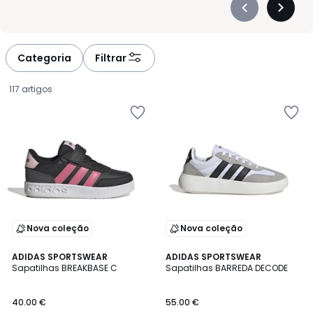
Précédent
Suivan
-
-
défiler
défiler
à
à
Categoria
Filtrar
gauche
droite
117 artigos
Nova coleção
Nova coleção
4,9
4,8
2
ADIDAS SPORTSWEAR
2
ADIDAS SPORTSWEAR
/ 5
/ 5
Sapatilhas BREAKBASE C
Sapatilhas BARREDA DECODE
Cores
Cores
40.00
40.00 €
55.00 €
€.