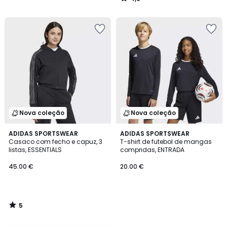
/
5
Nova coleção
Nova coleção
5
ADIDAS SPORTSWEAR
ADIDAS SPORTSWEAR
/
Casaco com fecho e capuz, 3
T-shirt de futebol de mangas
5
listas, ESSENTIALS
compridas, ENTRADA
45.00 €
20.00 €
5
/
5