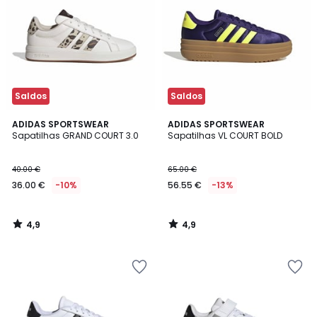
Saldos
Saldos
4,9
4,9
ADIDAS SPORTSWEAR
ADIDAS SPORTSWEAR
/ 5
/ 5
Sapatilhas GRAND COURT 3.0
Sapatilhas VL COURT BOLD
40.00 €
65.00 €
36.00 €
-10%
56.55 €
-13%
4,9
4,9
/
/
5
5