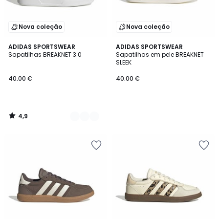
Nova coleção
Nova coleção
4,9
2
ADIDAS SPORTSWEAR
ADIDAS SPORTSWEAR
/ 5
Sapatilhas BREAKNET 3.0
Sapatilhas em pele BREAKNET
Cores
SLEEK
40.00 €
40.00 €
4,9
/
5