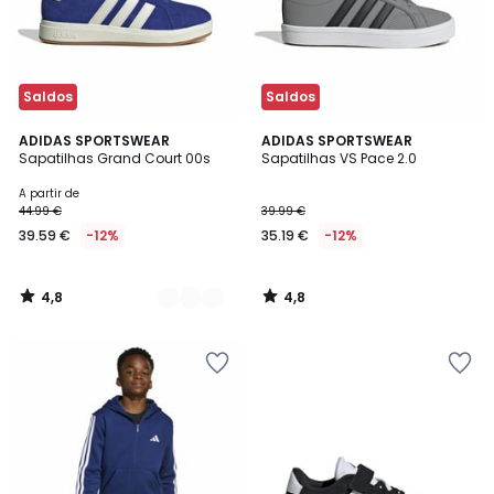
Saldos
Saldos
4,8
4,8
7
ADIDAS SPORTSWEAR
ADIDAS SPORTSWEAR
/ 5
/ 5
Sapatilhas Grand Court 00s
Sapatilhas VS Pace 2.0
Cores
A partir de
44.99 €
39.99 €
39.59 €
-12%
35.19 €
-12%
4,8
4,8
/
/
5
5