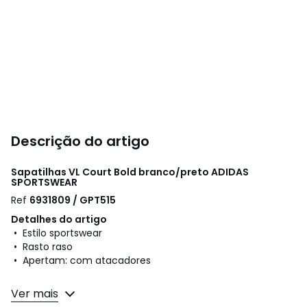
Descrição do artigo
Sapatilhas VL Court Bold branco/preto
ADIDAS
SPORTSWEAR
Ref
6931809 / GPT515
Detalhes do artigo
• Estilo sportswear
• Rasto raso
• Apertam: com atacadores
Composição e cuidados
Ver mais
• Exterior: 50% outras matérias, 50% pele