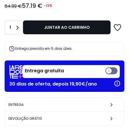
57.19
57.19 €
€
64.99 €
-12%
em
vez
de
Quantidade
1
JUNTAR AO CARRINHO
64.99
€
12%
de
Entrega prevista em 5 dias úteis.
desconto
aplicado.
Entrega gratuita
30 dias de oferta, depois 19,90€/ano
ENTREGA
DEVOLUÇÃO GRÁTIS