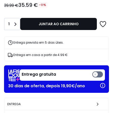
35.59
35.59 €
€
39.99 €
-11%
em
vez
de
Quantidade
1
JUNTAR AO CARRINHO
39.99
€
11%
de
Entrega prevista em 5 dias úteis.
desconto
aplicado.
Entrega em casa a partir de
4.99 €
Entrega gratuita
30 dias de oferta, depois 19,90€/ano
ENTREGA