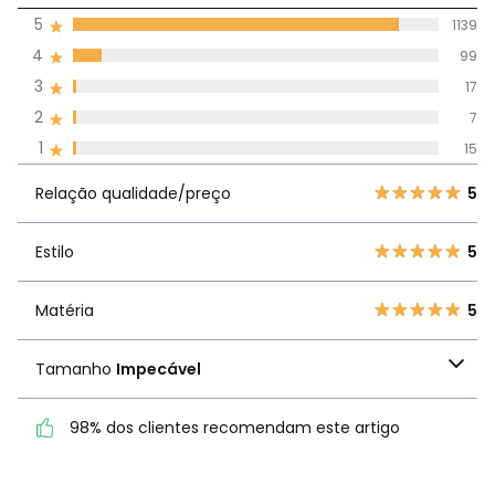
5
1139
(1277)
média de
4
99
avaliações em
3
17
todos os idiomas
2
7
1
15
Avaliações 100% autênticas,
Relação
5
1139
5
Relação qualidade/preço
5
qualidade/preço
4
99
3
17
Estilo
5
Estilo
5
2
7
1
15
Matéria
5
Matéria
5
Tamanho
Impecável
Tamanho
Impecável
98% dos clientes recomendam este artigo
98% dos clientes
recomendam este artigo