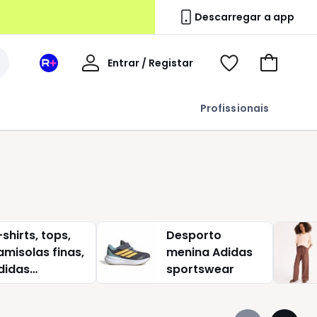
Descarregar a app
A
Entrar / Registar
Espaço
Voir
Ir
minha
La
ma
para
conta
Redoute
wishlist
o
Profissionais
+
carrinho
-shirts, tops,
Desporto
amisolas finas,
menina Adidas
didas
sportswear
portswear