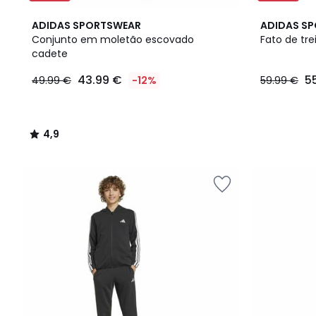
4,9
ADIDAS SPORTSWEAR
ADIDAS S
/ 5
Conjunto em moletão escovado
Fato de tre
cadete
43.99
43.99 €
5
49.99 €
-12%
59.99 €
€
em
vez
de
4,9
49.99
/
€
5
12%
de
desconto
aplicado.