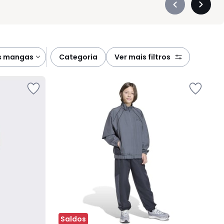
Précédent
Suivan
-
-
défiler
défiler
à
à
gauche
droite
s mangas
categoria
ver mais filtros
Saldos