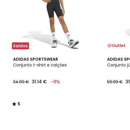
Outlet
Saldos
5
ADIDAS SPORTSWEAR
ADIDAS S
/
Conjunto t-shirt e calções
Conjunto j
5
31.14 €
3
34.99 €
-11%
59.99 €
5
/
5