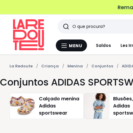
Remat
Pesquisar
Últimos
Saldos
Les Ir
MENU
Menu
artigos
La
Redoute
vistos
La Redoute
Criança
Menina
Conjuntos
ADID
Conjuntos ADIDAS SPORTS
Calçado menina
Blusões
Adidas
Adidas
sportswear
sports