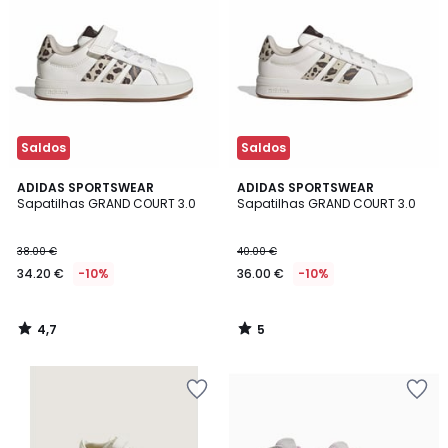
Saldos
Saldos
4,7
5
ADIDAS SPORTSWEAR
ADIDAS SPORTSWEAR
/ 5
/
Sapatilhas GRAND COURT 3.0
Sapatilhas GRAND COURT 3.0
5
38.00 €
40.00 €
34.20 €
-10%
36.00 €
-10%
4,7
5
/
/
5
5