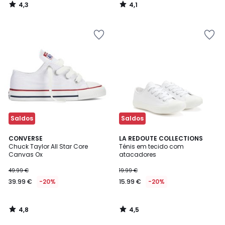
4,3
4,1
/
/
5
5
Saldos
Saldos
4,8
4,5
CONVERSE
LA REDOUTE COLLECTIONS
/ 5
/ 5
Chuck Taylor All Star Core
Ténis em tecido com
Canvas Ox
atacadores
49.99 €
19.99 €
39.99 €
-20%
15.99 €
-20%
4,8
4,5
/
/
5
5