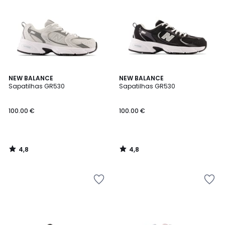
4,8
4,8
NEW BALANCE
NEW BALANCE
/ 5
/ 5
Sapatilhas GR530
Sapatilhas GR530
100.00 €
100.00 €
4,8
4,8
/
/
5
5