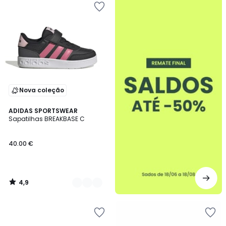
-50%
Nova coleção
4,9
2
ADIDAS SPORTSWEAR
/ 5
Sapatilhas BREAKBASE C
Cores
40.00 €
4,9
/
5