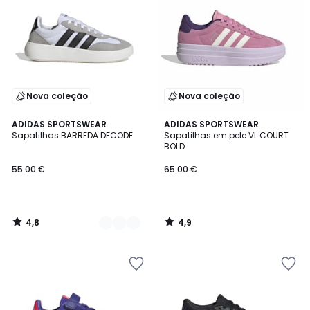
Nova coleção
Nova coleção
4,8
4,9
2
ADIDAS SPORTSWEAR
ADIDAS SPORTSWEAR
/ 5
/ 5
Sapatilhas BARREDA DECODE
Sapatilhas em pele VL COURT
Cores
BOLD
55.00 €
65.00 €
4,8
4,9
/
/
5
5