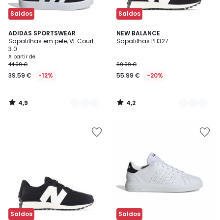
Saldos
Saldos
4,9
4,2
6
ADIDAS SPORTSWEAR
2
NEW BALANCE
/ 5
/ 5
Sapatilhas em pele, VL Court
Sapatilhas PH327
Cores
Cores
3.0
A partir de
44.99 €
69.99 €
39.59 €
-12%
55.99 €
-20%
4,9
4,2
/
/
5
5
Saldos
Saldos