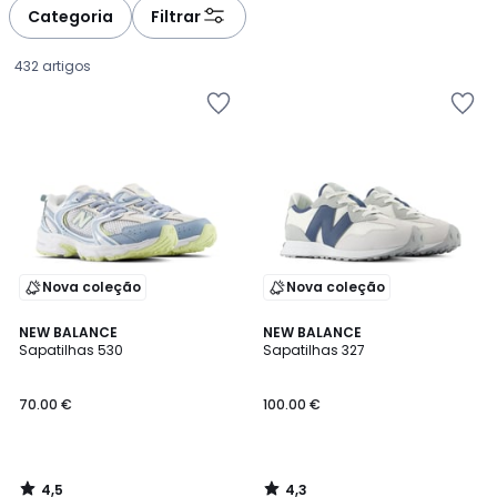
à
à
Categoria
Filtrar
gauche
droite
432 artigos
Nova coleção
Nova coleção
4,5
4,3
NEW BALANCE
NEW BALANCE
/ 5
/ 5
Sapatilhas 530
Sapatilhas 327
70.00
70.00 €
100.00 €
€.
4,5
4,3