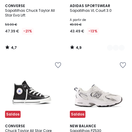
4,7
4,9
CONVERSE
3
ADIDAS SPORTSWEAR
/ 5
/ 5
Sapatilhas Chuck Taylor All
Sapatilhas VL Court 3.0
Cores
Star Eva Lift
A partir de
59.99 €
49.99 €
47.39 €
-21%
43.49 €
-13%
4,7
4,9
/
/
5
5
Saldos
Saldos
4,8
4,6
CONVERSE
2
NEW BALANCE
/ 5
/ 5
Chuck Taylor All Star Core
Sapatilhas PZ530