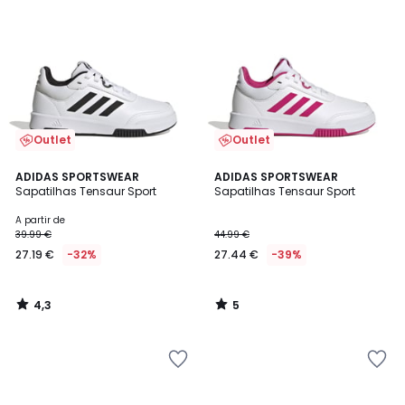
Outlet
Outlet
4,3
5
ADIDAS SPORTSWEAR
ADIDAS SPORTSWEAR
/ 5
/
Sapatilhas Tensaur Sport
Sapatilhas Tensaur Sport
5
A partir de
39.99 €
44.99 €
27.19 €
-32%
27.44 €
-39%
4,3
5
/
/
5
5