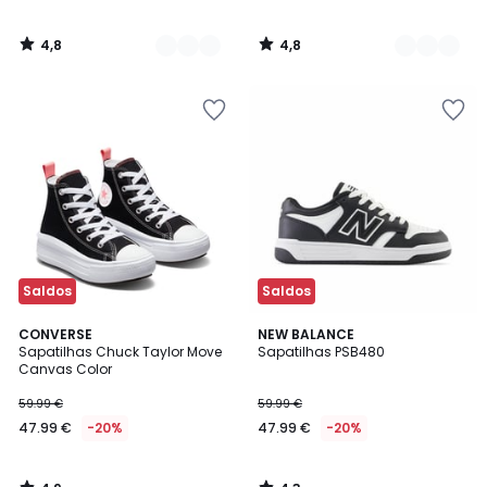
4,8
4,8
/
/
5
5
Saldos
Saldos
4,9
4,3
CONVERSE
NEW BALANCE
/ 5
/ 5
Sapatilhas Chuck Taylor Move
Sapatilhas PSB480
Canvas Color
59.99 €
59.99 €
47.99 €
-20%
47.99 €
-20%