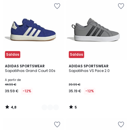
Saldos
Saldos
4,8
5
7
ADIDAS SPORTSWEAR
ADIDAS SPORTSWEAR
/ 5
/
Sapatilhas Grand Court 00s
Sapatilhas VS Pace 2.0
Cores
5
A partir de
44.99 €
39.99 €
39.59 €
-12%
35.19 €
-12%
4,8
5
/
/
5
5