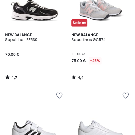
Saldos
4,7
4,4
NEW BALANCE
NEW BALANCE
/ 5
/ 5
Sapatilhas PZ530
Sapatilhas GC574
70.00 €
100.00 €
75.00 €
-25%
4,7
4,4
/
/
5
5