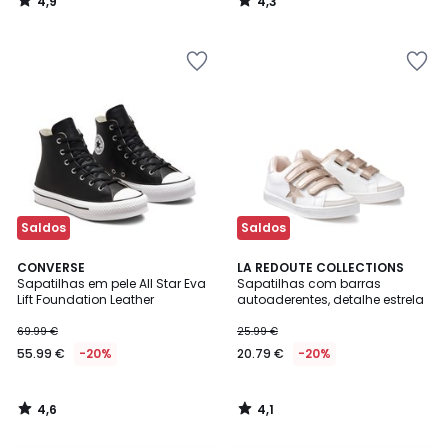
4,9
4,3
/
/
5
5
Saldos
Saldos
4,6
4,1
CONVERSE
LA REDOUTE COLLECTIONS
/ 5
/ 5
Sapatilhas em pele All Star Eva
Sapatilhas com barras
Lift Foundation Leather
autoaderentes, detalhe estrela
69.99 €
25.99 €
55.99 €
-20%
20.79 €
-20%
4,6
4,1
/
/
5
5