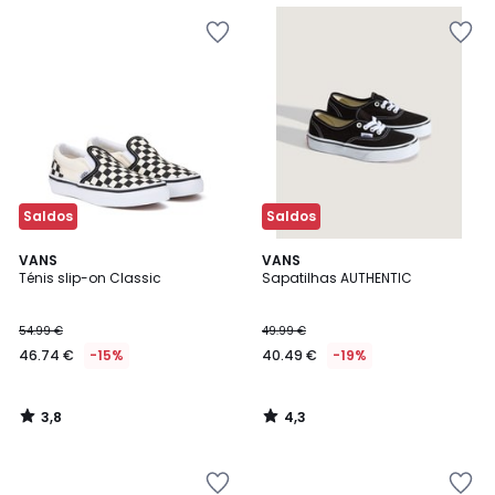
Saldos
Saldos
3,8
4,3
VANS
VANS
/ 5
/ 5
Ténis slip-on Classic
Sapatilhas AUTHENTIC
54.99 €
49.99 €
46.74 €
-15%
40.49 €
-19%
3,8
4,3
/
/
5
5