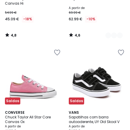
Cores
Canvas Hi
A partir de
54.99 €
69.99 €
45.09 €
-18%
62.99 €
-10%
4,8
4,6
/
/
5
5
Saldos
Saldos
4,8
4,2
CONVERSE
2
VANS
/ 5
/ 5
Chuck Taylor All Star Core
Sapatilhas com barra
Cores
Canvas Ox
autoaderente, UY Old Skool V
A partir de
A partir de