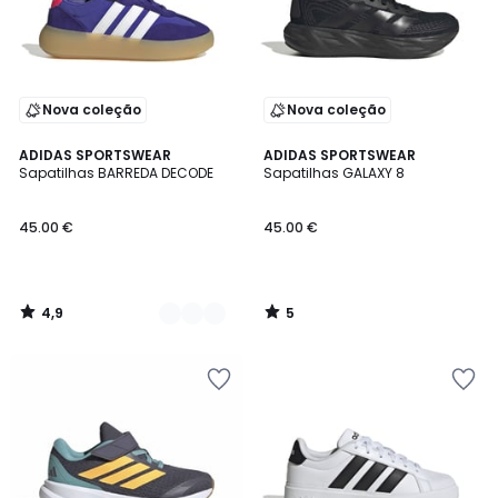
Nova coleção
Nova coleção
4,9
5
2
ADIDAS SPORTSWEAR
ADIDAS SPORTSWEAR
/ 5
/
Sapatilhas BARREDA DECODE
Sapatilhas GALAXY 8
Cores
5
45.00 €
45.00 €
4,9
5
/
/
5
5