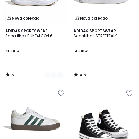
Nova coleção
Nova coleção
5
4,8
3
ADIDAS SPORTSWEAR
ADIDAS SPORTSWEAR
/
/ 5
Sapatilhas RUNFALCON 6
Sapatilhas STREETTALK
Cores
5
40.00 €
50.00 €
5
4,8
/
/
5
5