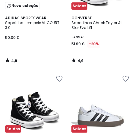
Nova coleção
Saldos
4,9
4,9
ADIDAS SPORTSWEAR
CONVERSE
/ 5
/ 5
Sapatilhas em pele VL COURT
Sapatilhas Chuck Taylor All
3.0
Star Eva Lift
50.00 €
64.99 €
51.99 €
-20%
4,9
4,9
/
/
5
5
Saldos
Saldos