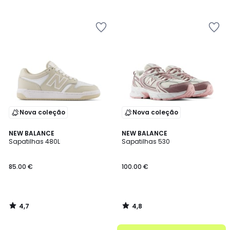
/
/
5
5
Nova coleção
Nova coleção
4,7
4,8
NEW BALANCE
NEW BALANCE
/ 5
/ 5
Sapatilhas 480L
Sapatilhas 530
85.00 €
100.00 €
4,7
4,8
/
/
5
5
até