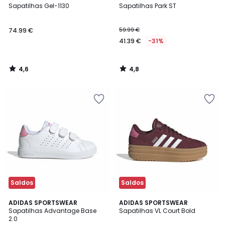
/ 5
/ 5
Sapatilhas Gel-1130
Sapatilhas Park ST
74.99 €
59.99 €
41.39 €
-31%
4,6
4,8
/
/
5
5
Saldos
Saldos
4,8
4,9
ADIDAS SPORTSWEAR
3
ADIDAS SPORTSWEAR
/ 5
/ 5
Sapatilhas Advantage Base
Sapatilhas VL Court Bold
Cores
2.0