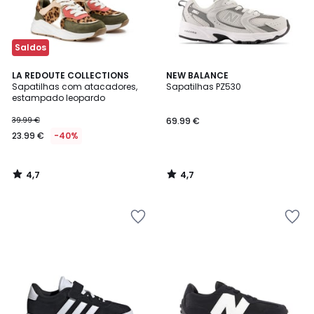
Saldos
4,7
4,7
LA REDOUTE COLLECTIONS
NEW BALANCE
/ 5
/ 5
Sapatilhas com atacadores,
Sapatilhas PZ530
estampado leopardo
39.99 €
69.99 €
23.99 €
-40%
4,7
4,7
/
/
5
5