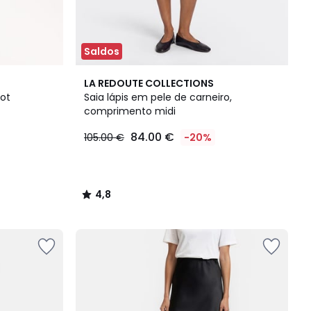
Saldos
4,8
LA REDOUTE COLLECTIONS
/ 5
cot
Saia lápis em pele de carneiro,
comprimento midi
84.00 €
105.00 €
-20%
4,8
/
5