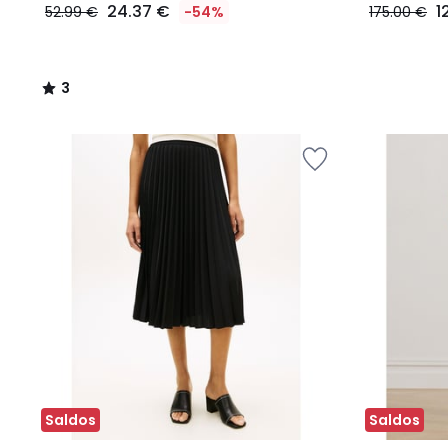
24.37 €
1
52.99 €
-54%
175.00 €
3
/
5
Saldos
Saldos