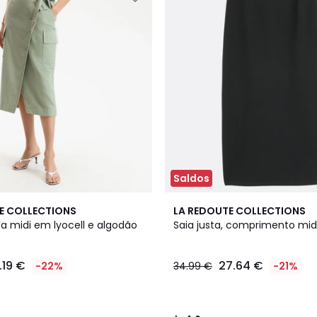
Saldos
4,6
E COLLECTIONS
LA REDOUTE COLLECTIONS
/ 5
da midi em lyocell e algodão
Saia justa, comprimento mid
.19 €
27.64 €
-22%
34.99 €
-21%