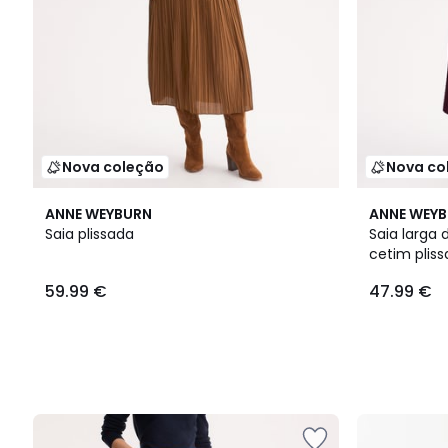
Nova coleção
Nova co
ANNE WEYBURN
ANNE WEY
Saia plissada
Saia larg
cetim plis
59.99 €
47.99 €