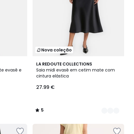
Nova coleção
3
5
LA REDOUTE COLLECTIONS
Cores
/
te evasê e
Saia midi evasê em cetim mate com
5
cintura elástica
27.99 €
5
/
5