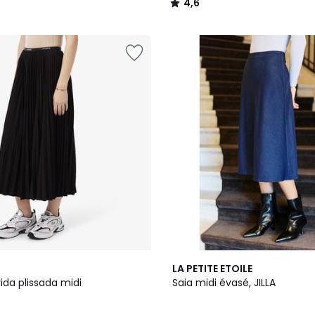
4,6
/
5
LA PETITE ETOILE
ida plissada midi
Saia midi évasé, JILLA