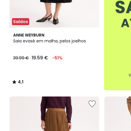
Saldos
4,1
ANNE WEYBURN
/ 5
Saia evasé em malha, pelos joelhos
19.59 €
39.99 €
-51%
4,1
/
5