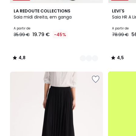
3
4,8
2
4,5
LA REDOUTE COLLECTIONS
LEVI'S
Cores
/ 5
Cores
/ 5
Saia midi direita, em ganga
Saia HR A L
Preço
A partir de
A partir de
19.79 €
5
35.99 €
-45%
78.99 €
a
partir
de
19.79
4,8
4,5
€
/
/
em
5
5
vez
até
de
-50%
35.99
€
45%
de
desconto
aplicado.