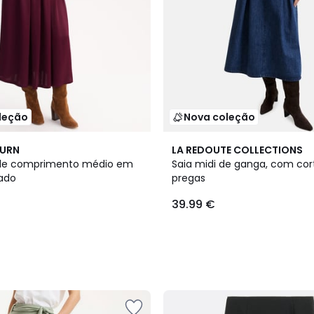
leção
Nova coleção
BURN
LA REDOUTE COLLECTIONS
a de comprimento médio em
Saia midi de ganga, com cor
sado
pregas
39.99 €