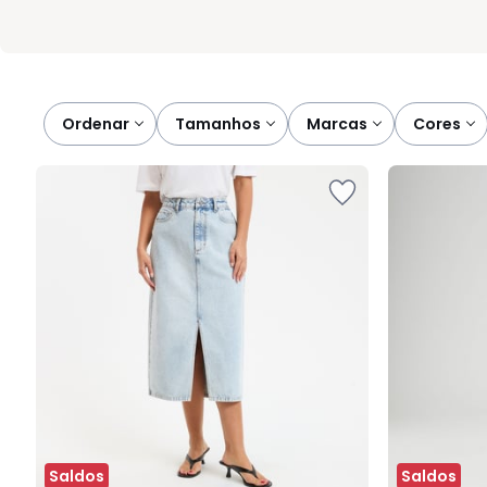
Ordenar
tamanhos
marcas
cores
Saldos
Saldos