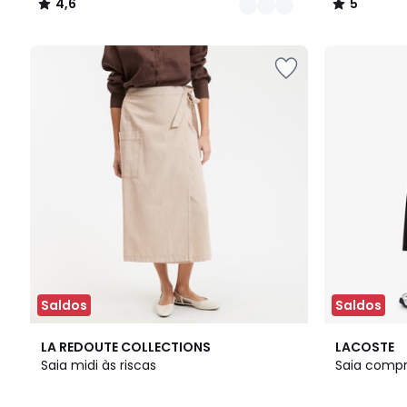
4,6
5
/
/
5
5
Saldos
Saldos
3
LA REDOUTE COLLECTIONS
LACOSTE
/
Saia midi às riscas
Saia compr
5