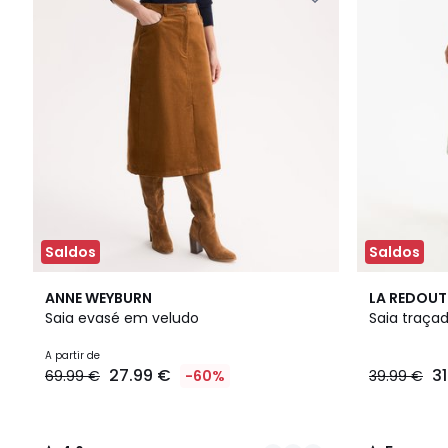
Saldos
Saldos
3
4,6
5
ANNE WEYBURN
LA REDOUT
Cores
/ 5
/
Saia evasé em veludo
Saia traça
5
A partir de
27.99 €
31
69.99 €
-60%
39.99 €