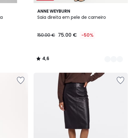
2
4,6
ANNE WEYBURN
Cores
/ 5
da
Saia direita em pele de carneiro
75.00 €
150.00 €
-50%
4,6
/
5