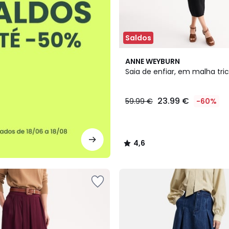
Saldos
4,6
ANNE WEYBURN
/ 5
Saia de enfiar, em malha tri
23.99 €
59.99 €
-60%
4,6
/
5