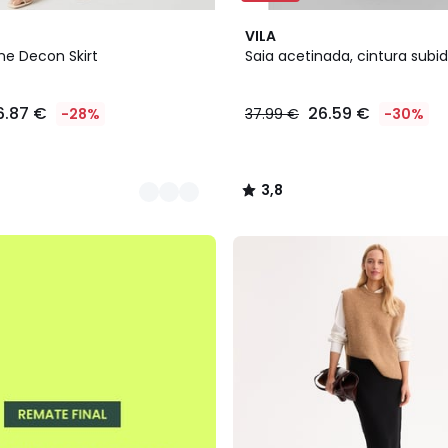
3,8
VILA
/ 5
ine Decon Skirt
Saia acetinada, cintura subi
6.87 €
26.59 €
-28%
37.99 €
-30%
3,8
/
5