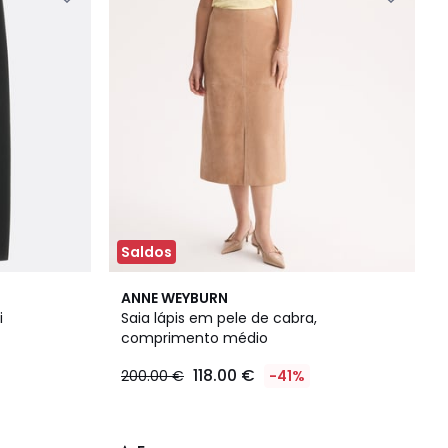
Saldos
5
ANNE WEYBURN
/
i
Saia lápis em pele de cabra,
5
comprimento médio
118.00 €
200.00 €
-41%