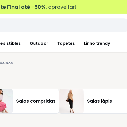
e Final até -50%,
aproveitar!
résistibles
Outdoor
Tapetes
Linho trendy
joelhos
Saias compridas
Saias lápis