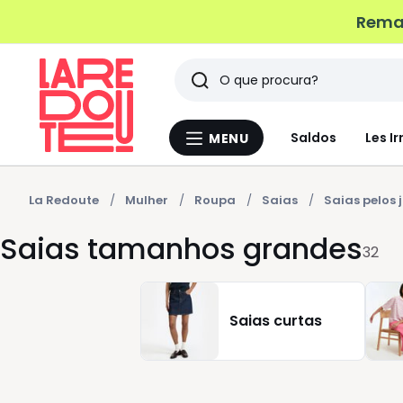
Remat
Pesquisar
Últimos
Saldos
Les Ir
MENU
Menu
artigos
La
Redoute
vistos
La Redoute
Mulher
Roupa
Saias
Saias pelos 
Saias tamanhos grandes
32
Saias curtas