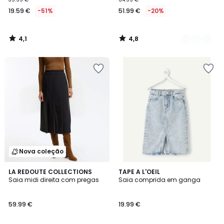
19.59 €
-51%
51.99 €
-20%
4,1
4,8
/
/
5
5
Nova coleção
LA REDOUTE COLLECTIONS
TAPE A L'OEIL
Saia midi direita com pregas
Saia comprida em ganga
59.99 €
19.99 €