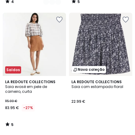
4
5
/
/
5
5
Nova coleção
Saldos
5
LA REDOUTE COLLECTIONS
LA REDOUTE COLLECTIONS
/
Saia evasé em pele de
Saia com estampado floral
5
carneiro, curta
115.00 €
22.99 €
83.95 €
-27%
5
/
5