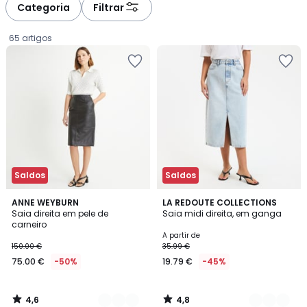
à
à
Categoria
Filtrar
gauche
droite
65 artigos
Saldos
Saldos
4,6
4,8
2
ANNE WEYBURN
3
LA REDOUTE COLLECTIONS
/ 5
/ 5
Saia direita em pele de
Saia midi direita, em ganga
Cores
Cores
carneiro
75.00
A partir de
150.00 €
35.99 €
€
75.00 €
-50%
19.79 €
-45%
em
vez
de
4,6
4,8
150.00
/
/