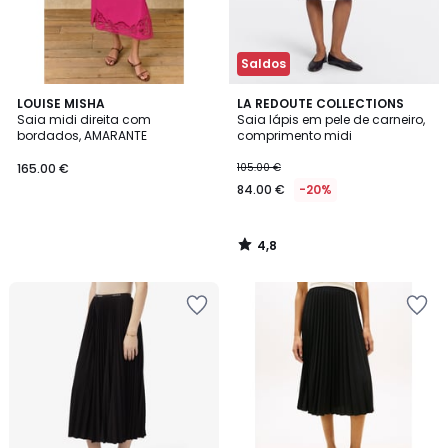
Saldos
4,8
LOUISE MISHA
LA REDOUTE COLLECTIONS
/ 5
Saia midi direita com
Saia lápis em pele de carneiro,
bordados, AMARANTE
comprimento midi
165.00 €
105.00 €
84.00 €
-20%
4,8
/
5