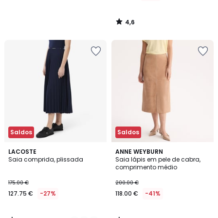
4,6
/
5
Saldos
Saldos
4
5
2
LACOSTE
ANNE WEYBURN
/
/
Saia comprida, plissada
Saia lápis em pele de cabra,
Cores
5
5
comprimento médio
175.00 €
200.00 €
127.75 €
-27%
118.00 €
-41%