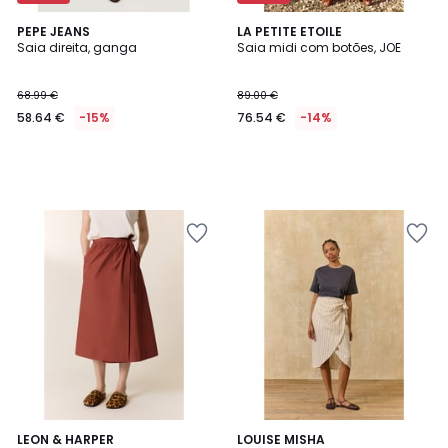
PEPE JEANS
LA PETITE ETOILE
Saia direita, ganga
Saia midi com botões, JOE
68.99 €
89.00 €
58.64 €
-15%
76.54 €
-14%
LEON & HARPER
LOUISE MISHA