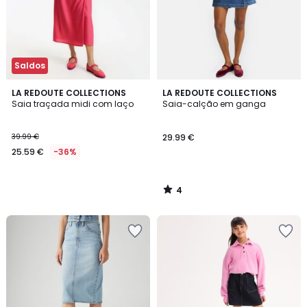
Saldos
4
LA REDOUTE COLLECTIONS
LA REDOUTE COLLECTIONS
/
Saia traçada midi com laço
Saia-calção em ganga
5
39.99 €
29.99 €
25.59 €
-36%
4
/
5