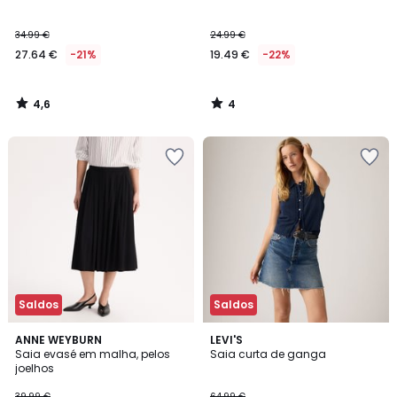
5
34.99 €
24.99 €
27.64 €
-21%
19.49 €
-22%
4,6
4
/
/
5
5
Saldos
Saldos
4,1
4,8
ANNE WEYBURN
2
LEVI'S
/ 5
/ 5
Saia evasé em malha, pelos
Saia curta de ganga
Cores
joelhos
39.99 €
64.99 €