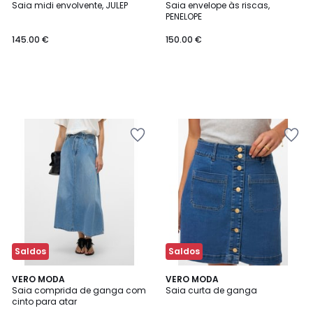
Saia midi envolvente, JULEP
Saia envelope às riscas,
PENELOPE
145.00 €
150.00 €
Saldos
Saldos
3
VERO MODA
VERO MODA
/
Saia comprida de ganga com
Saia curta de ganga
5
cinto para atar