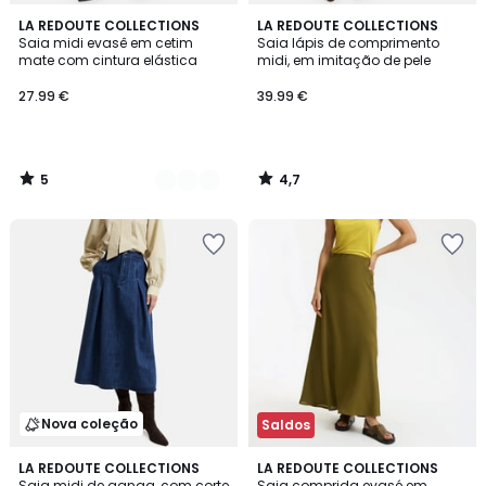
5
4,7
3
LA REDOUTE COLLECTIONS
LA REDOUTE COLLECTIONS
/
/ 5
Saia midi evasê em cetim
Saia lápis de comprimento
Cores
5
mate com cintura elástica
midi, em imitação de pele
27.99 €
39.99 €
5
4,7
/
/
5
5
Nova coleção
Saldos
5
LA REDOUTE COLLECTIONS
2
LA REDOUTE COLLECTIONS
/
Saia midi de ganga, com corte
Saia comprida evasé em