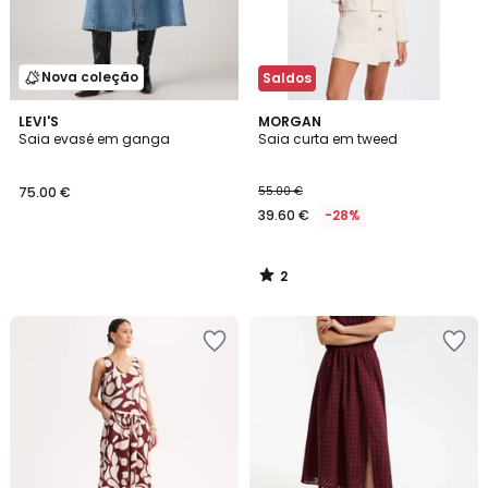
Nova coleção
Saldos
2
LEVI'S
MORGAN
/
Saia evasé em ganga
Saia curta em tweed
5
75.00 €
55.00 €
39.60 €
-28%
2
/
5