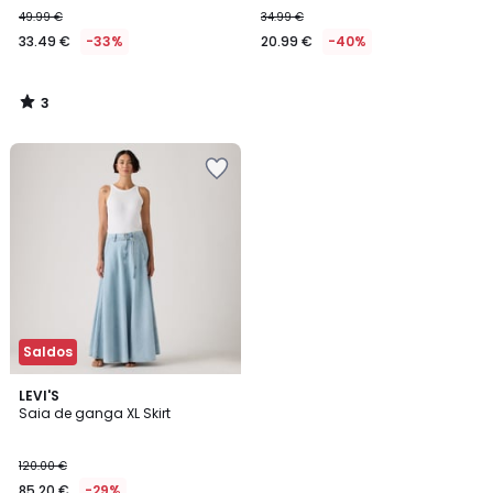
49.99 €
34.99 €
33.49 €
-33%
20.99 €
-40%
3
/
5
Saldos
4,7
LEVI'S
/ 5
Saia de ganga XL Skirt
120.00 €
85.20 €
-29%