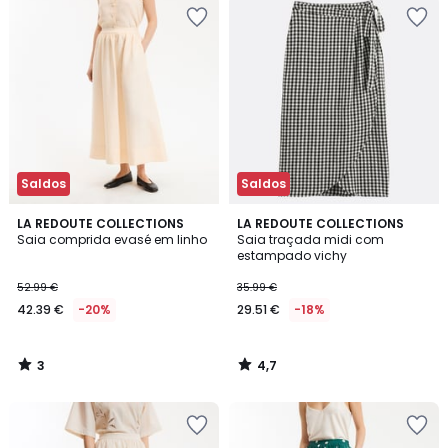
Saldos
Saldos
3
4,7
LA REDOUTE COLLECTIONS
LA REDOUTE COLLECTIONS
/
/ 5
Saia comprida evasé em linho
Saia traçada midi com
5
estampado vichy
52.99 €
35.99 €
42.39 €
-20%
29.51 €
-18%
3
4,7
/
/
5
5