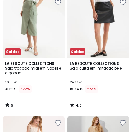
Saldos
Saldos
5
4,6
LA REDOUTE COLLECTIONS
LA REDOUTE COLLECTIONS
/
/ 5
Saia traçada midi em lyocell e
Saia curta em imitação pele
5
algodão
39.99 €
24.99 €
31.19 €
-22%
19.24 €
-23%
5
4,6
/
/
5
5