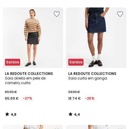
5
5
€
50%
de
desconto
aplicado.
Saldos
Saldos
4,8
4,4
LA REDOUTE COLLECTIONS
LA REDOUTE COLLECTIONS
/ 5
/ 5
Saia direita em pele de
Saia curta em ganga
carneiro, curta
89.99 €
24.99 €
65.69 €
-27%
18.74 €
-25%
4,8
4,4
/
/
5
5