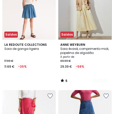
Saldos
Saldos
5
LA REDOUTE COLLECTIONS
2
ANNE WEYBURN
/
Saia de ganga ligeira
Saia évasé, comprimento midi,
Cores
5
popelina de algodão
A partir de
17.99 €
69.99 €
11.69 €
-35%
29.39 €
-58%
5
/
5