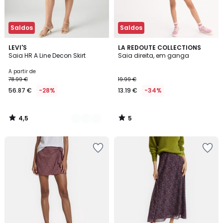
Saldos
Saldos
4,5
5
2
LEVI'S
LA REDOUTE COLLECTIONS
/ 5
/
Saia HR A Line Decon Skirt
Saia direita, em ganga
Cores
5
A partir de
78.99 €
19.99 €
56.87 €
-28%
13.19 €
-34%
4,5
5
/
/
5
5