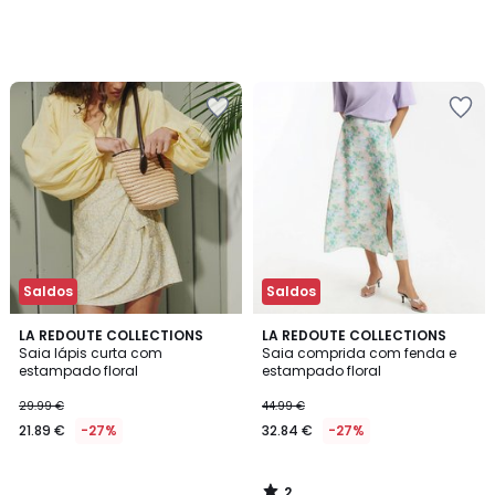
Saldos
Saldos
2
LA REDOUTE COLLECTIONS
LA REDOUTE COLLECTIONS
/
Saia lápis curta com
Saia comprida com fenda e
5
estampado floral
estampado floral
29.99 €
44.99 €
21.89 €
-27%
32.84 €
-27%
2