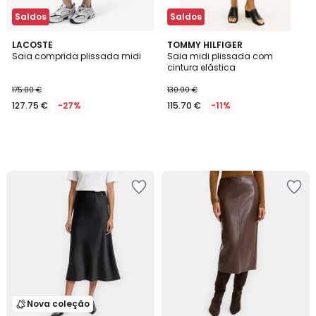
Saldos
Saldos
LACOSTE
TOMMY HILFIGER
Saia comprida plissada midi
Saia midi plissada com
cintura elástica
175.00 €
130.00 €
127.75 €
-27%
115.70 €
-11%
Nova coleção