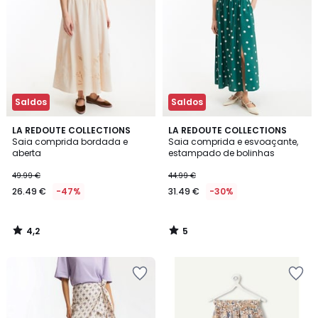
Saldos
Saldos
4,2
5
LA REDOUTE COLLECTIONS
LA REDOUTE COLLECTIONS
/ 5
/
Saia comprida bordada e
Saia comprida e esvoaçante,
5
aberta
estampado de bolinhas
49.99 €
44.99 €
26.49 €
-47%
31.49 €
-30%
4,2
5
/
/
5
5