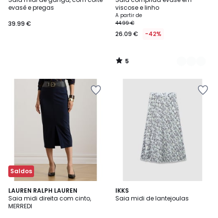
Cores
5
evasê e pregas
viscose e linho
A partir de
39.99 €
44.99 €
26.09 €
-42%
5
/
5
Saldos
LAUREN RALPH LAUREN
IKKS
Saia midi direita com cinto,
Saia midi de lantejoulas
MERREDI