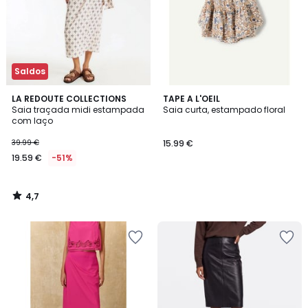
Saldos
4,7
LA REDOUTE COLLECTIONS
TAPE A L'OEIL
/ 5
Saia traçada midi estampada
Saia curta, estampado floral
com laço
39.99 €
15.99 €
19.59 €
-51%
4,7
/
5