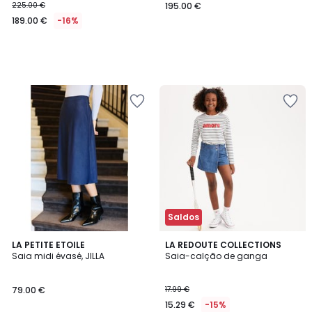
225.00 €
195.00 €
189.00 €
-16%
Saldos
4,6
LA PETITE ETOILE
LA REDOUTE COLLECTIONS
/ 5
Saia midi évasé, JILLA
Saia-calção de ganga
79.00 €
17.99 €
15.29 €
-15%