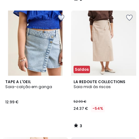
/
5
Saldos
3
TAPE A L'OEIL
LA REDOUTE COLLECTIONS
/
Saia-calção em ganga
Saia midi às riscas
5
12.99 €
52.99 €
24.37 €
-54%
3
/
5