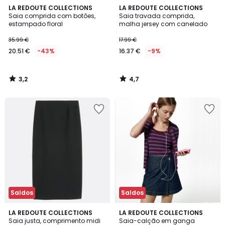
3,2
4,7
LA REDOUTE COLLECTIONS
LA REDOUTE COLLECTIONS
/ 5
/ 5
Saia comprida com botões,
Saia travada comprida,
estampado floral
malha jersey com canelado
35.99 €
17.99 €
20.51 €
-43%
16.37 €
-9%
3,2
4,7
/
/
5
5
Saldos
Saldos
4,6
4
LA REDOUTE COLLECTIONS
LA REDOUTE COLLECTIONS
/ 5
/
Saia justa, comprimento midi
Saia-calção em ganga