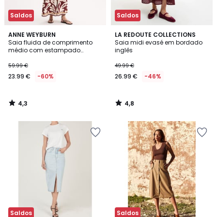
Saldos
Saldos
4,3
4,8
ANNE WEYBURN
LA REDOUTE COLLECTIONS
/ 5
/ 5
Saia fluida de comprimento
Saia midi evasé em bordado
médio com estampado
inglês
gráfico
59.99 €
49.99 €
23.99 €
-60%
26.99 €
-46%
4,3
4,8
/
/
5
5
Saldos
Saldos