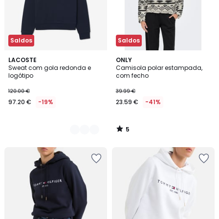
Saldos
Saldos
5
2
LACOSTE
ONLY
/
Sweat com gola redonda e
Camisola polar estampada,
Cores
5
logótipo
com fecho
120.00 €
39.99 €
97.20 €
-19%
23.59 €
-41%
5
/
5