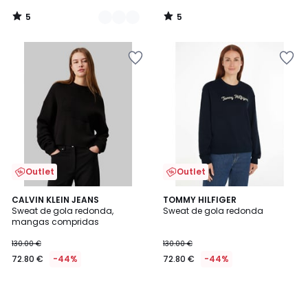
5
5
/
/
5
5
Outlet
Outlet
CALVIN KLEIN JEANS
TOMMY HILFIGER
Sweat de gola redonda,
Sweat de gola redonda
mangas compridas
130.00 €
130.00 €
72.80 €
-44%
72.80 €
-44%