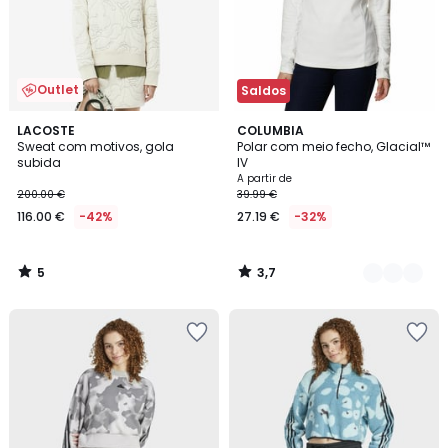
Outlet
Saldos
5
3,7
LACOSTE
3
COLUMBIA
/
/ 5
Sweat com motivos, gola
Polar com meio fecho, Glacial™
Cores
5
subida
IV
A partir de
200.00 €
39.99 €
116.00 €
-42%
27.19 €
-32%
5
3,7
/
/
5
5