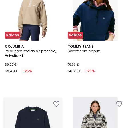
Saldos
Saldos
COLUMBIA
TOMMY JEANS
Polar com molas de pressão,
Sweat com capuz
Helvetia™ II
69.99 €
79.99 €
52.49 €
-25%
56.79 €
-29%