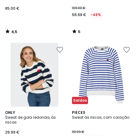
85.00 €
109.00 €
56.68 €
-48%
4,5
5
/
/
5
5
Saldos
5
5
2
ONLY
PIECES
/
/
Sweat de gola redonda, às
Sweat às riscas, com coração
Cores
5
5
riscas
29.99 €
39.99 €