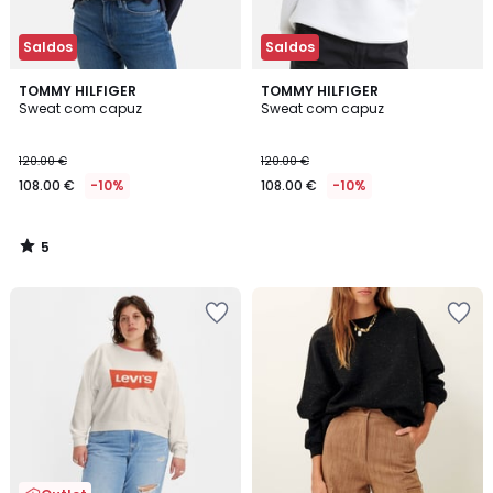
Saldos
Saldos
5
TOMMY HILFIGER
TOMMY HILFIGER
/
Sweat com capuz
Sweat com capuz
5
120.00 €
120.00 €
108.00 €
-10%
108.00 €
-10%
5
/
5