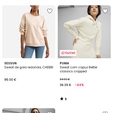
Outlet
5
SESSUN
PUMA
/
Sweat de gola redonda, CHEBBI
Sweat com capuz Better
5
classics cropped
95.00 €
64.99 €
36.39 €
-44%
5
/
5