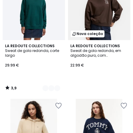
Nova coleção
3,9
2
LA REDOUTE COLLECTIONS
LA REDOUTE COLLECTIONS
/ 5
Sweat de gola redonda, corte
Sweat de gola redonda, em
Cores
largo
algodão puro, com
estampado «book club» no
peito
29.99 €
22.99 €
3,9
/
5