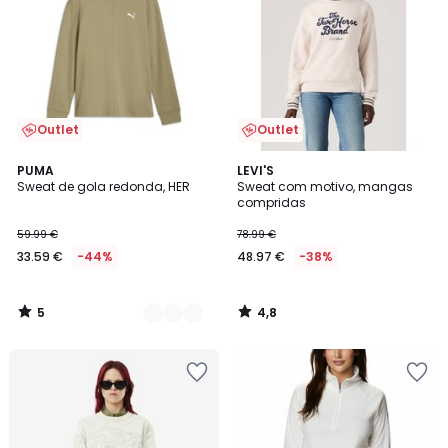
Outlet
Outlet
5
4,8
2
PUMA
LEVI'S
/
/ 5
Sweat de gola redonda, HER
Sweat com motivo, mangas
Cores
5
compridas
59.99 €
78.99 €
33.59 €
-44%
48.97 €
-38%
5
4,8
/
/
5
5