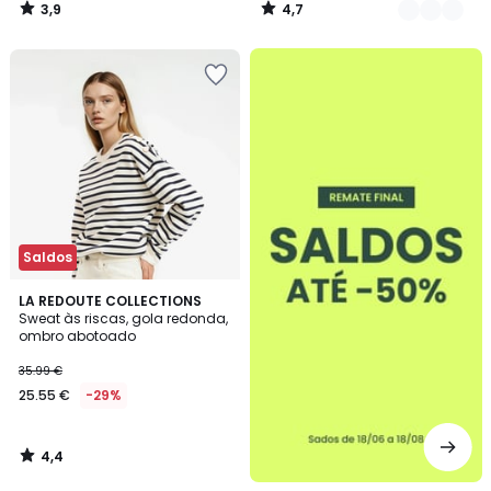
3,9
4,7
/
/
5
5
até
-50%
Saldos
4,4
LA REDOUTE COLLECTIONS
/ 5
Sweat às riscas, gola redonda,
ombro abotoado
35.99 €
25.55 €
-29%
4,4
/
5