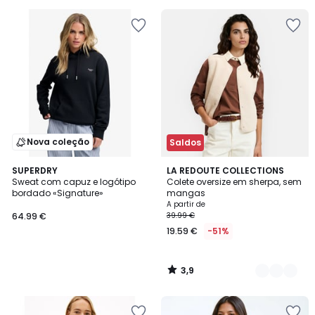
Nova coleção
Saldos
3,9
SUPERDRY
3
LA REDOUTE COLLECTIONS
/ 5
Sweat com capuz e logótipo
Colete oversize em sherpa, sem
Cores
bordado «Signature»
mangas
A partir de
64.99 €
39.99 €
19.59 €
-51%
3,9
/
5