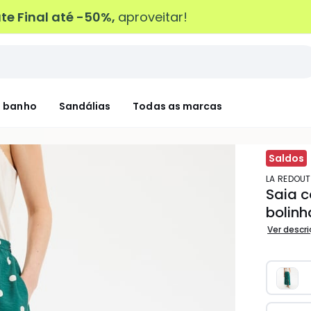
e Final até -50%,
aproveitar!
 banho
Sandálias
Todas as marcas
Saldos
LA REDOU
Saia 
bolinh
Ver descr