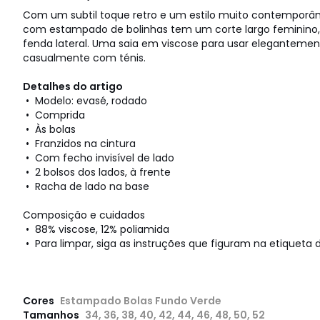
Com um subtil toque retro e um estilo muito contemporâne
com estampado de bolinhas tem um corte largo feminino,
fenda lateral. Uma saia em viscose para usar eleganteme
casualmente com ténis.
Detalhes do artigo
• Modelo: evasé, rodado
• Comprida
• Às bolas
• Franzidos na cintura
• Com fecho invisível de lado
• 2 bolsos dos lados, à frente
• Racha de lado na base
Composição e cuidados
• 88% viscose, 12% poliamida
• Para limpar, siga as instruções que figuram na etiqueta d
Cores
Estampado Bolas Fundo Verde
Tamanhos
34, 36, 38, 40, 42, 44, 46, 48, 50, 52