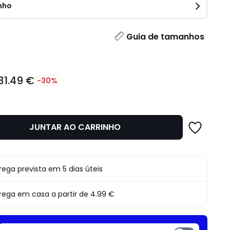
nho
idade
Guia de tamanhos
31.49 €
-30%
JUNTAR AO CARRINHO
o
rega prevista em 5 dias úteis
rega em casa a partir de
4.99 €