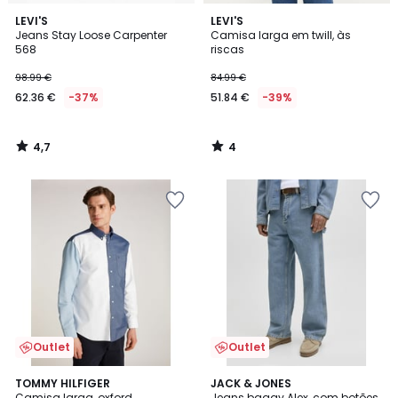
4,7
4
LEVI'S
LEVI'S
/ 5
/
Jeans Stay Loose Carpenter
Camisa larga em twill, às
5
568
riscas
98.99 €
84.99 €
62.36 €
-37%
51.84 €
-39%
4,7
4
/
/
5
5
Outlet
Outlet
TOMMY HILFIGER
JACK & JONES
Camisa larga, oxford,
Jeans baggy Alex, com botões