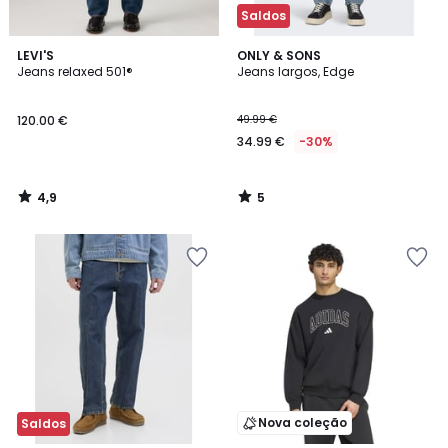
Saldos
4,9
5
LEVI'S
ONLY & SONS
/ 5
/
Jeans relaxed 501®
Jeans largos, Edge
5
120.00 €
49.99 €
34.99 €
-30%
4,9
5
/
/
5
5
Nova coleção
Saldos