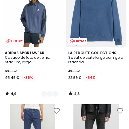
Outlet
Outlet
4,9
4,3
2
ADIDAS SPORTSWEAR
LA REDOUTE COLLECTIONS
/ 5
/ 5
Casaco de fato de treino,
Sweat de corte largo com gola
Cores
Stadium, largo
redonda
69.99 €
49.99 €
45.49 €
-35%
22.99 €
-54%
4,9
4,3
/
/
5
5