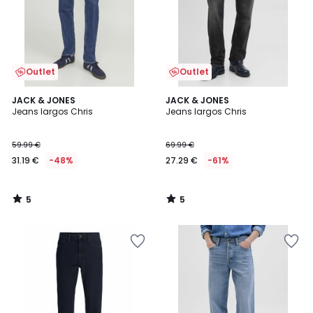
Outlet
Outlet
5
5
JACK & JONES
JACK & JONES
/
/
Jeans largos Chris
Jeans largos Chris
5
5
59.99 €
69.99 €
31.19 €
-48%
27.29 €
-61%
5
5
/
/
5
5