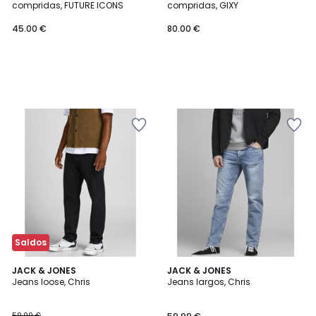
compridas, FUTURE ICONS
compridas, GIXY
45.00 €
80.00 €
Saldos
4,5
4,8
JACK & JONES
JACK & JONES
/ 5
/ 5
Jeans loose, Chris
Jeans largos, Chris
59.99 €