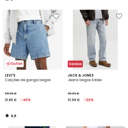
/
5
Outlet
Saldos
4,9
LEVI'S
JACK & JONES
/ 5
Calções de ganga largos
Jeans largos Eddie
58.99 €
49.99 €
31.85 €
-46%
31.99 €
-36%
4,9
/
5