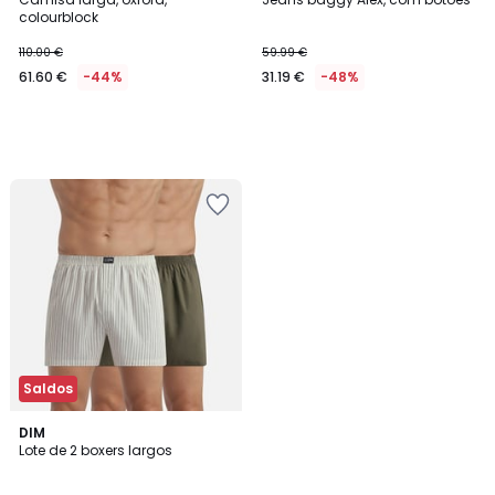
colourblock
110.00 €
59.99 €
61.60 €
-44%
31.19 €
-48%
Saldos
DIM
Lote de 2 boxers largos