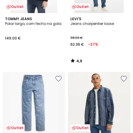
Outlet
Outlet
4,9
TOMMY JEANS
LEVI'S
/ 5
Polar largo, com fecho na gola
Jeans charpentier loose
149.00 €
98.99 €
62.36 €
-37%
4,9
/
5
Outlet
Outlet