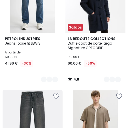
Saldos
4,8
2
PETROL INDUSTRIES
2
LA REDOUTE COLLECTIONS
/ 5
Jeans loose fit LEWIS
Duffle coat de corte largo
Cores
Cores
Signature GREGOIRE
A partir de
59.99 €
180.00 €
41.99 €
-30%
90.00 €
-50%
4,8
/
5