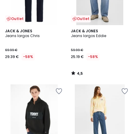
Outlet
Outlet
4,5
JACK & JONES
JACK & JONES
/ 5
Jeans largos Chris
Jeans largos Eddie
69.99 €
59.99 €
29.39 €
-58%
25.19 €
-58%
4,5
/
5