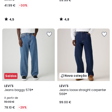
59.99 €
41.99 €
-30%
4,5
4,8
/
/
5
5
Nova coleção
Saldos
4,6
2
LEVI'S
LEVI'S
/ 5
Jeans baggy 578®
Jeans loose straight carpenter
Cores
568®
A partir de
110.00 €
99.00 €
78.10 €
-29%