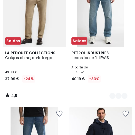
Saldos
Saldos
4,5
LA REDOUTE COLLECTIONS
2
PETROL INDUSTRIES
/ 5
Calças chino, corte largo
Jeans loose fit LEWIS
Cores
A partir de
49.99 €
59.99 €
37.99 €
-24%
40.19 €
-33%
4,5
/
5