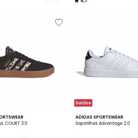
4,7
/
5
Saldos
2
4,7
PORTSWEAR
ADIDAS SPORTSWEAR
Cores
/ 5
 VL COURT 3.0
Sapatilhas Advantage 2.0