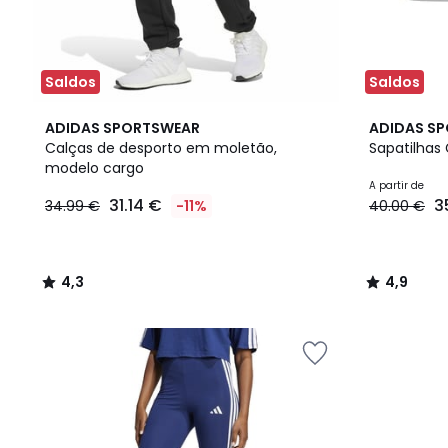
Saldos
Saldos
4,3
4
4,9
ADIDAS SPORTSWEAR
ADIDAS S
/ 5
Cores
/ 5
Calças de desporto em moletão,
Sapatilhas
modelo cargo
A partir de
31.14 €
3
34.99 €
-11%
40.00 €
4,3
4,9
/
/
5
5