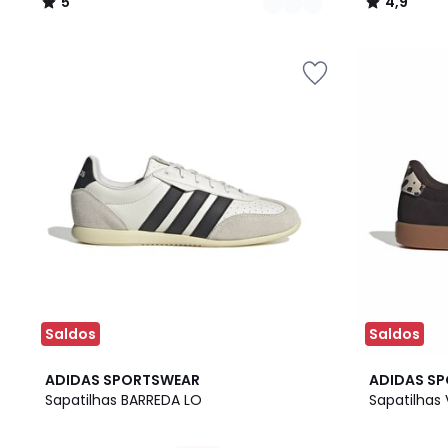
5
4,9
/
/
5
5
Saldos
Saldos
4
5
5
ADIDAS SPORTSWEAR
ADIDAS S
Cores
/
/
Sapatilhas BARREDA LO
Sapatilhas
5
5