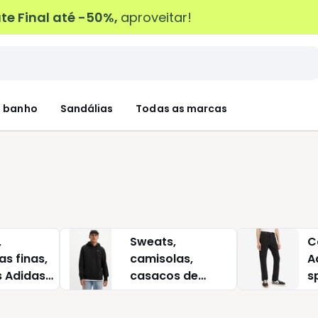
e Final até -50%,
aproveitar!
 banho
Sandálias
Todas as marcas
,
Sweats,
C
s finas,
camisolas,
A
 Adidas
casacos de
s
wear
malha Adidas
sportswear