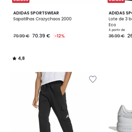
4,8
2
ADIDAS SPORTSWEAR
ADIDAS S
/ 5
Cores
Sapatilhas Crazychaos 2000
Lote de 3 b
Eco
70.39
A partir de
70.39 €
2
79.99 €
-12%
36.99 €
€
em
vez
de
4,8
79.99
/
€
5
12%
de
desconto
aplicado.