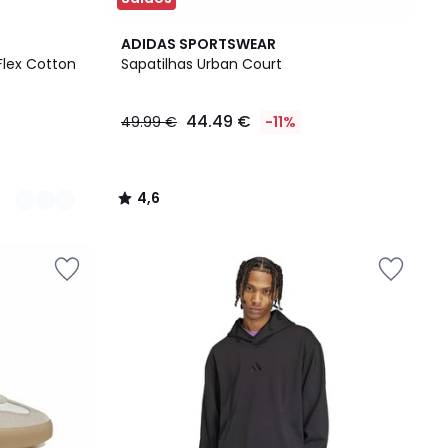
4,6
ADIDAS SPORTSWEAR
/ 5
 Flex Cotton
Sapatilhas Urban Court
44.49 €
49.99 €
-11%
4,6
/
5