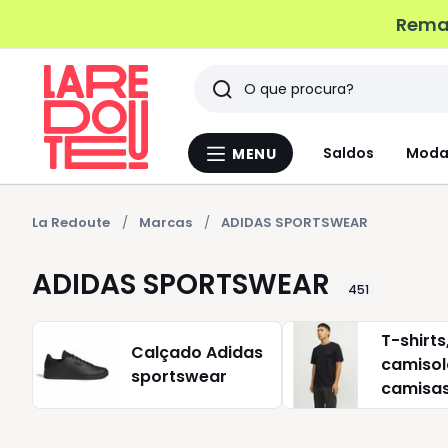
Remat
Pesquisar
Últimos
Saldos
Moda
MENU
Menu
artigos
La
Redoute
vistos
La Redoute
Marcas
ADIDAS SPORTSWEAR
ADIDAS SPORTSWEAR
451
T-shirts
Calçado Adidas
camisola
sportswear
camisas
sports