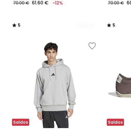
61.60 €
6
70.00 €
-12%
70.00 €
5
5
/
/
5
5
Saldos
Saldos