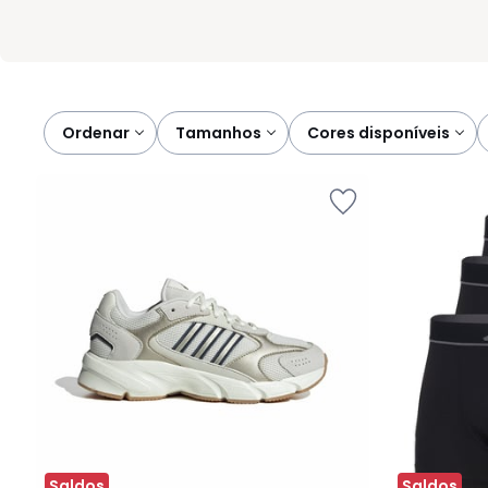
Ordenar
tamanhos
cores disponíveis
Saldos
Saldos