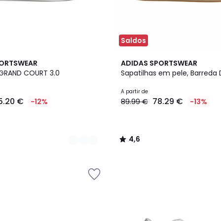
Saldos
2
4,6
PORTSWEAR
ADIDAS SPORTSWEAR
Cores
/ 5
 GRAND COURT 3.0
Sapatilhas em pele, Barreda
A partir de
5.20 €
78.29 €
-12%
89.99 €
-13%
4,6
/
5