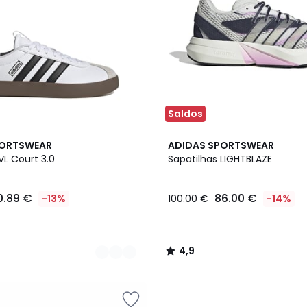
Saldos
4,9
PORTSWEAR
ADIDAS SPORTSWEAR
/ 5
VL Court 3.0
Sapatilhas LIGHTBLAZE
0.89 €
86.00 €
-13%
100.00 €
-14%
4,9
/
5