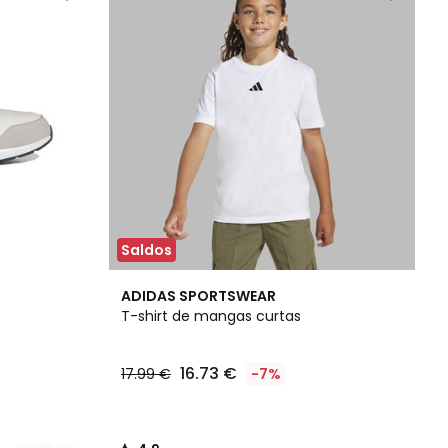
Saldos
4,9
ADIDAS SPORTSWEAR
/ 5
T-shirt de mangas curtas
16.73 €
17.99 €
-7%