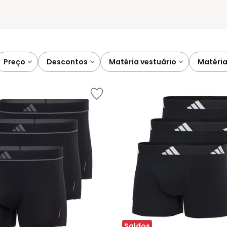
preço
descontos
matéria vestuário
matéri
Saldos