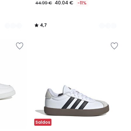
40.04 €
44.99 €
-11%
4,7
/
5
Saldos