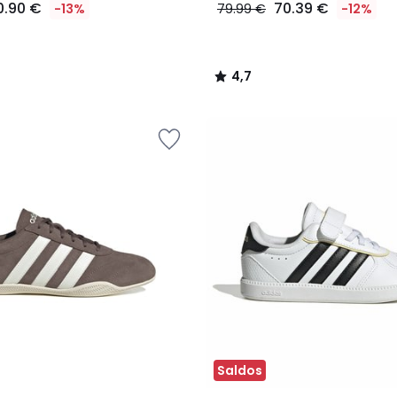
0.90 €
70.39 €
-13%
79.99 €
-12%
4,7
/
5
Saldos