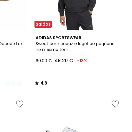
Saldos
4,8
ADIDAS SPORTSWEAR
/ 5
 Decode Lux
Sweat com capuz e logótipo pequeno
no mesmo tom
49.20 €
60.00 €
-18%
4,8
/
5