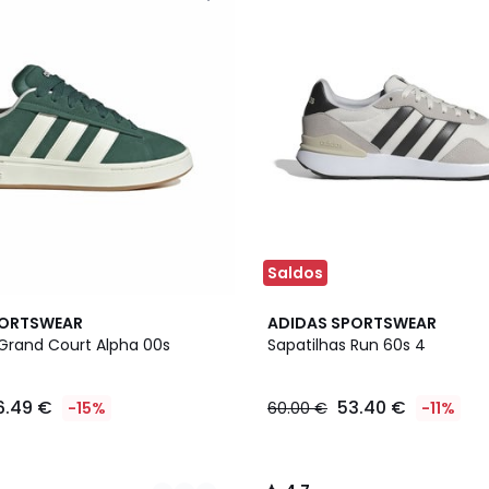
Saldos
2
4,7
PORTSWEAR
ADIDAS SPORTSWEAR
Cores
/ 5
 Grand Court Alpha 00s
Sapatilhas Run 60s 4
6.49 €
53.40 €
-15%
60.00 €
-11%