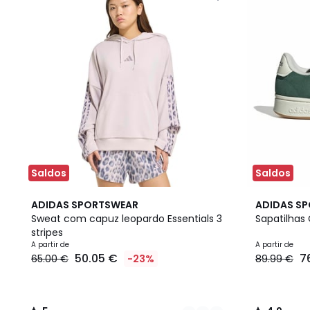
Saldos
Saldos
2
5
2
4,9
ADIDAS SPORTSWEAR
ADIDAS S
Cores
/
Cores
/ 5
Sweat com capuz leopardo Essentials 3
Sapatilhas
5
stripes
A partir de
A partir de
50.05 €
7
65.00 €
-23%
89.99 €