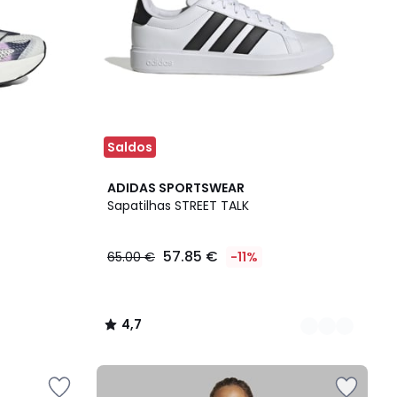
Saldos
2
4,7
ADIDAS SPORTSWEAR
Cores
/ 5
Sapatilhas STREET TALK
57.85 €
65.00 €
-11%
4,7
/
5