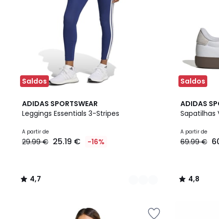
Saldos
Saldos
5
4,7
5
4,8
ADIDAS SPORTSWEAR
ADIDAS S
Cores
/ 5
Cores
/ 5
Leggings Essentials 3-Stripes
Sapatilhas 
A partir de
A partir de
25.19 €
6
29.99 €
-16%
69.99 €
4,7
4,8
/
/
5
5