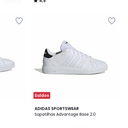
4,9
/
5
Saldos
4
4,7
ADIDAS SPORTSWEAR
Cores
/ 5
Sapatilhas Advantage Base 2.0