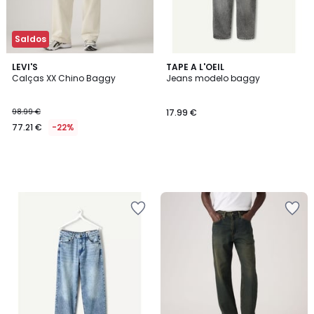
Saldos
LEVI'S
TAPE A L'OEIL
Calças XX Chino Baggy
Jeans modelo baggy
98.99 €
17.99 €
77.21 €
-22%