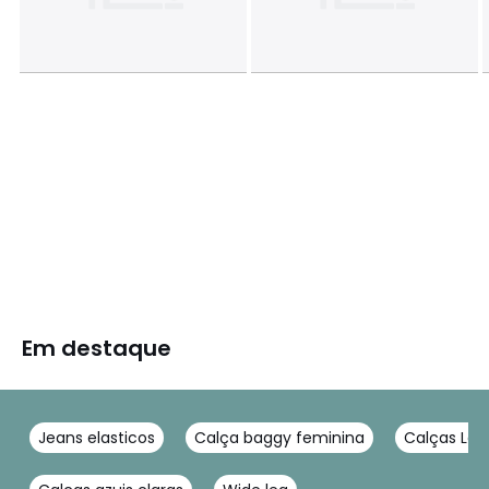
Em destaque
Jeans elasticos
Calça baggy feminina
Calças Levi