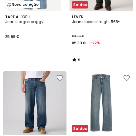
Nova coleção
Saldos
5
TAPE A L'OEIL
LEVI'S
/
Jeans largos baggy
Jeans loose straight 568®
5
25.99 €
110.00 €
85.80 €
-22%
5
/
5
Saldos