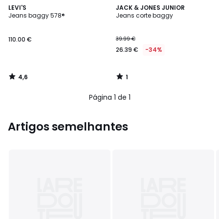
4,6
1
LEVI'S
JACK & JONES JUNIOR
/ 5
/
Jeans baggy 578®
Jeans corte baggy
5
110.00 €
39.99 €
26.39 €
-34%
4,6
1
/
/
5
5
Página 1 de 1
Artigos semelhantes