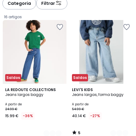
Categoria
Filtrar
16 artigos
Saldos
Saldos
5
3
LA REDOUTE COLLECTIONS
2
LEVI'S KIDS
/
Jeans largos baggy
Jeans largas, forma baggy
Cores
Cores
5
Preço
A partir de
A partir de
24.99 €
54.99 €
a
15.99 €
-36%
40.14 €
-27%
partir
de
15.99
5
€
/