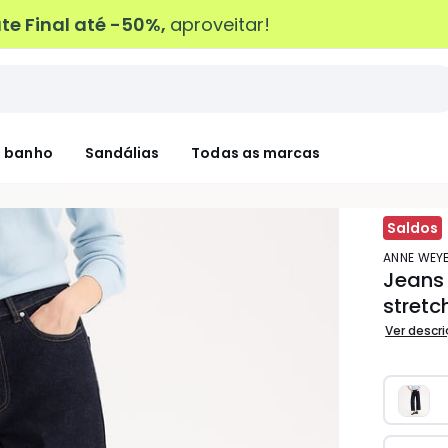
e Final até -50%,
aproveitar!
 banho
Sandálias
Todas as marcas
Saldos
ANNE WE
Jeans
stretc
Ver descr