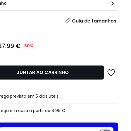
nho
idade
Guia de tamanhos
27.99 €
-50%
JUNTAR AO CARRINHO
o
rega prevista em 5 dias úteis.
rega em casa a partir de
4.99 €