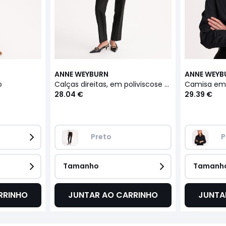
ANNE WEYBURN
ANNE WEYB
o
Calças direitas, em poliviscose stretch
28.04 €
29.39 €
Preto 
P
Tamanho
Tamanh
RRINHO
JUNTAR AO CARRINHO
JUNTA