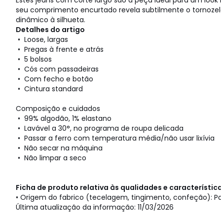
Estes jeans com corte largo são a peça ideal para um look
seu comprimento encurtado revela subtilmente o tornozel
dinâmico à silhueta.
Detalhes do artigo
• Loose, largas
• Pregas à frente e atrás
• 5 bolsos
• Cós com passadeiras
• Com fecho e botão
• Cintura standard
Composição e cuidados
• 99% algodão, 1% elastano
• Lavável a 30°, no programa de roupa delicada
• Passar a ferro com temperatura média/não usar lixívia
• Não secar na máquina
• Não limpar a seco
Ficha de produto relativa às qualidades e característi
• Origem do fabrico (tecelagem, tingimento, confeção): P
Última atualização da informação: 11/03/2026