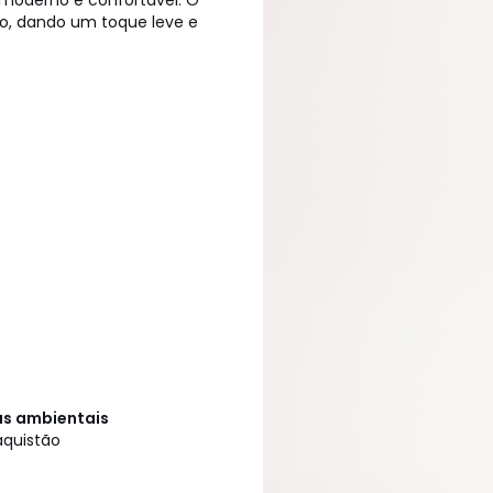
 moderno e confortável. O
o, dando um toque leve e
cas ambientais
aquistão