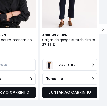
URN
ANNE WEYBURN
A
Camisa em cetim, mangas compridas
Calças de ganga stretch direitas, cintura standard
27.99 €
3
reto 
Azul Brut
o
Tamanho
R AO CARRINHO
JUNTAR AO CARRINHO