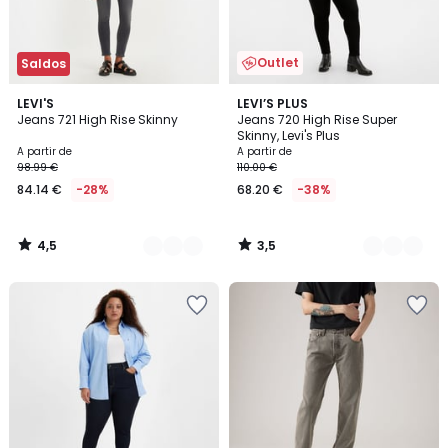
Outlet
Saldos
4,5
3,5
7
LEVI'S
2
LEVI’S PLUS
/ 5
/ 5
Jeans 721 High Rise Skinny
Jeans 720 High Rise Super
Cores
Cores
Skinny, Levi's Plus
A partir de
A partir de
98.99 €
110.00 €
84.14 €
-28%
68.20 €
-38%
4,5
3,5
/
/
5
5