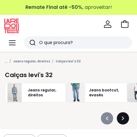
Remate Final até -50%,
aproveitar!
Ir
para
La
o
Redoute
Menu
Pesquisar
carri
Últimos
...
artigos
Jeans regular, direitos
Calças levi's 32
vistos
Calças levi's 32
Jeans regular,
Jeans bootcut,
direitos
evasés
Précédent
Suivan
-
-
défiler
défiler