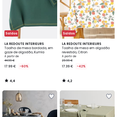
Saldos
Saldos
4,4
4,2
LA REDOUTE INTERIEURS
LA REDOUTE INTERIEURS
/ 5
/ 5
Toalha de mesa bordada, em
Toalha de mesa em algodão
gaze de algodão, Kumla
revestido, Citron
A partir de
A partir de
44.99 €
29.99 €
17.99 €
-60%
17.39 €
-42%
4,4
4,2
/
/
5
5