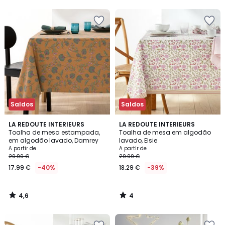
5
5
Saldos
Saldos
4,6
4
LA REDOUTE INTERIEURS
LA REDOUTE INTERIEURS
/ 5
/
Toalha de mesa estampada,
Toalha de mesa em algodão
5
em algodão lavado, Damrey
lavado, Elsie
A partir de
A partir de
29.99 €
29.99 €
17.99 €
-40%
18.29 €
-39%
4,6
4
/
/
5
5