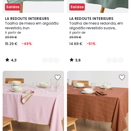
Saldos
Saldos
4,3
3,6
3
LA REDOUTE INTERIEURS
8
LA REDOUTE INTERIEURS
/ 5
/ 5
Toalha de mesa em algodão
Toalha de mesa redonda, em
Cores
Cores
revestido, Irun
algodão revestido suave,
Scénario
A partir de
A partir de
29.99 €
29.99 €
15.29 €
-49%
14.69 €
-51%
4,3
3,6
/
/
5
5