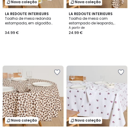
Nova coleção
Nova coleção
LA REDOUTE INTERIEURS
LA REDOUTE INTERIEURS
Toalha de mesa redonda
Toalha de mesa com
estampada, em algodão
estampado de leopardo,
macio revestido, VINTAGE PEAR
algodão, LEOPOLD
A partir de
34.99 €
24.99 €
Nova coleção
Nova coleção