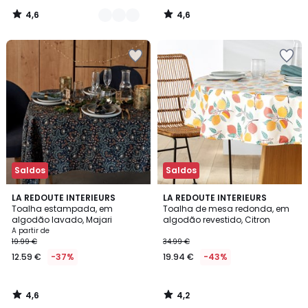
4,6
4,6
/
/
5
5
Saldos
Saldos
4,6
4,2
LA REDOUTE INTERIEURS
LA REDOUTE INTERIEURS
/ 5
/ 5
Toalha estampada, em
Toalha de mesa redonda, em
algodão lavado, Majari
algodão revestido, Citron
A partir de
19.99 €
34.99 €
12.59 €
-37%
19.94 €
-43%
4,6
4,2
/
/