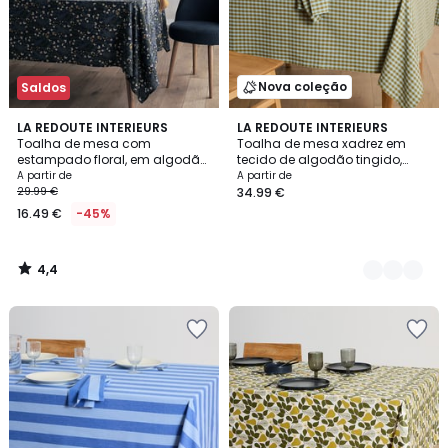
Nova coleção
Saldos
4,4
LA REDOUTE INTERIEURS
2
LA REDOUTE INTERIEURS
/ 5
Toalha de mesa com
Toalha de mesa xadrez em
Cores
estampado floral, em algodão
tecido de algodão tingido,
lavado, Longina
BETHANY BICOLORE
A partir de
A partir de
29.99 €
34.99 €
16.49 €
-45%
4,4
/
5