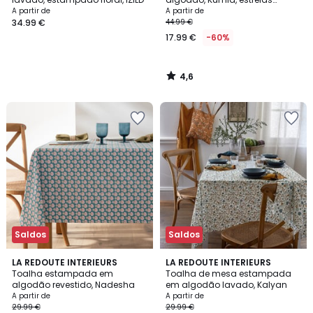
bordadas
A partir de
A partir de
34.99 €
44.99 €
17.99 €
-60%
4,6
/
5
Saldos
Saldos
4,7
4,3
LA REDOUTE INTERIEURS
LA REDOUTE INTERIEURS
/ 5
/ 5
Toalha estampada em
Toalha de mesa estampada
algodão revestido, Nadesha
em algodão lavado, Kalyan
A partir de
A partir de
29.99 €
29.99 €