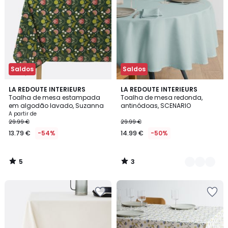
Saldos
Saldos
5
3
LA REDOUTE INTERIEURS
5
LA REDOUTE INTERIEURS
/
/
Toalha de mesa estampada
Toalha de mesa redonda,
Cores
5
5
em algodão lavado, Suzanna
antinódoas, SCENARIO
A partir de
29.99 €
29.99 €
13.79 €
-54%
14.99 €
-50%
5
3
/
/
5
5