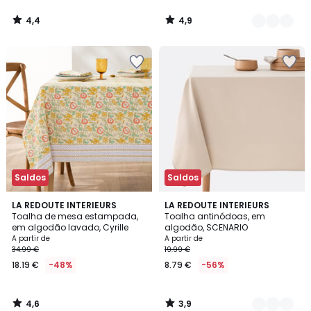
4,4
4,9
/
/
5
5
Saldos
Saldos
4,6
3,9
LA REDOUTE INTERIEURS
12
LA REDOUTE INTERIEURS
/ 5
/ 5
Toalha de mesa estampada,
Toalha antinódoas, em
Cores
em algodão lavado, Cyrille
algodão, SCENARIO
A partir de
A partir de
34.99 €
19.99 €
18.19 €
-48%
8.79 €
-56%
4,6
3,9
/
/