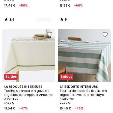
17.49 €
-50%
13.99 €
-60%
3,4
5
/
/
5
5
Saldos
Saldos
4,2
3,1
LA REDOUTE INTERIEURS
2
LA REDOUTE INTERIEURS
/ 5
/
Toalha de mesa em gaze de
Toalha de mesa às riscas, em
Cores
5
algodão estampada, Anselme
algodão revestido, Hendaye
A partir de
A partir de
34.99 €
29.99 €
18.54 €
-47%
16.49 €
-45%