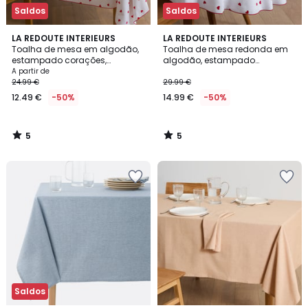
Saldos
Saldos
5
5
LA REDOUTE INTERIEURS
LA REDOUTE INTERIEURS
/
/
Toalha de mesa em algodão,
Toalha de mesa redonda em
5
5
estampado corações,
algodão, estampado
SCACCO
corações, SCACCO
A partir de
24.99 €
29.99 €
12.49 €
-50%
14.99 €
-50%
5
5
/
/
5
5
Saldos