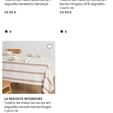
5
5
algodão revestido, Hendaye
tecido-tingido, 30% algodão
reciclado, SOIZIC
A partir de
34.99 €
34.99 €
4
5
/
/
5
5
5
LA REDOUTE INTERIEURS
/
Toalha de mesa às riscas em
5
algodão lavado tecido tingido,
Boisseau
A partir de