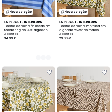
Nova coleção
Nova coleção
2
LA REDOUTE INTERIEURS
LA REDOUTE INTERIEURS
Toalha de mesa às riscas em
Toalha de mesa impressa em
Cores
tecido tingido, 30% algodão
algodão revestido macio,
reciclado, MIRELLA
VINTAGE PEAR
A partir de
A partir de
34.99 €
29.99 €