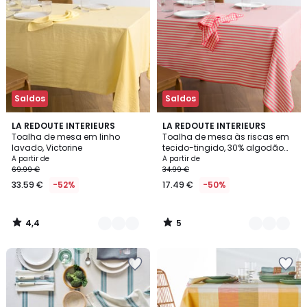
Saldos
Saldos
4,4
5
15
LA REDOUTE INTERIEURS
3
LA REDOUTE INTERIEURS
/ 5
/
Toalha de mesa em linho
Toalha de mesa às riscas em
Cores
Cores
5
lavado, Victorine
tecido-tingido, 30% algodão
reciclado, SOIZIC
A partir de
A partir de
69.99 €
34.99 €
33.59 €
-52%
17.49 €
-50%
4,4
5
/
/
5
5