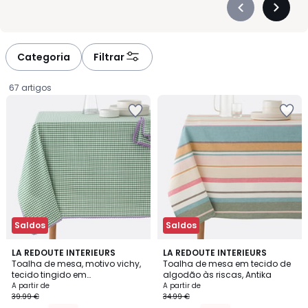
Précédent
Suivan
-
-
défiler
défiler
à
à
Categoria
Filtrar
gauche
droite
67 artigos
Saldos
Saldos
4,7
4,5
4
LA REDOUTE INTERIEURS
3
LA REDOUTE INTERIEURS
/ 5
/ 5
Toalha de mesa, motivo vichy,
Toalha de mesa em tecido de
Cores
Cores
tecido tingido em
algodão às riscas, Antika
Preço
algodão/linho, Trattoria
A partir de
A partir de
39.99 €
34.99 €
a