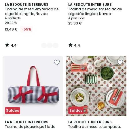
4,4
4,4
3
LA REDOUTE INTERIEURS
LA REDOUTE INTERIEURS
/ 5
/ 5
Toalha de mesa em tecido de
Toalha de mesa em tecido de
Cores
algodão tingido, Navao
algodão tingido, Navao
A partir de
A partir de
29.99 €
29.99 €
13.49 €
-55%
4,4
4,4
/
/
5
5
Saldos
Saldos
3,8
5
LA REDOUTE INTERIEURS
LA REDOUTE INTERIEURS
/ 5
/
Toalha de piquenique 1 lado
Toalha de mesa estampada,