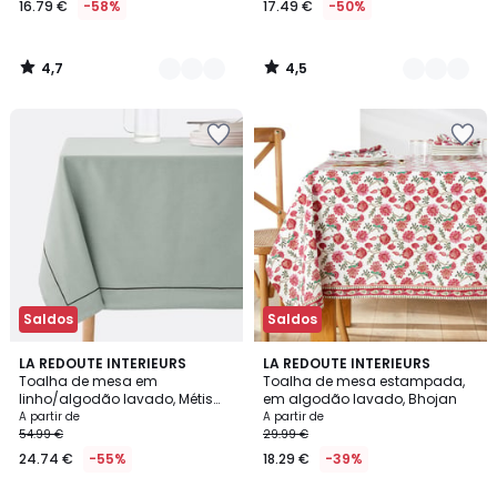
16.79 €
-58%
17.49 €
-50%
partir
de
16.79
4,7
4,5
€
/
/
5
5
em
vez
de
39.99
€
58%
de
desconto
aplicado.
Saldos
Saldos
4,6
4,6
7
LA REDOUTE INTERIEURS
LA REDOUTE INTERIEURS
/ 5
/ 5
Toalha de mesa em
Toalha de mesa estampada,
Cores
linho/algodão lavado, Métis
em algodão lavado, Bhojan
Bourdon
A partir de
A partir de
54.99 €
29.99 €
24.74 €
-55%
18.29 €
-39%