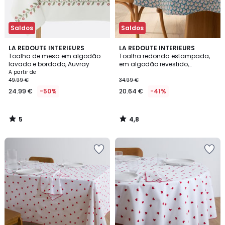
Saldos
Saldos
5
4,8
LA REDOUTE INTERIEURS
LA REDOUTE INTERIEURS
/
/ 5
Toalha de mesa em algodão
Toalha redonda estampada,
5
lavado e bordado, Auvray
em algodão revestido,
Nadesha
A partir de
49.99 €
34.99 €
24.99 €
-50%
20.64 €
-41%
5
4,8
/
/
5
5