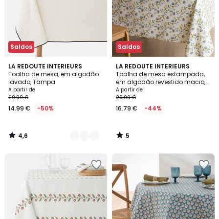
Saldos
Saldos
4,6
5
5
LA REDOUTE INTERIEURS
LA REDOUTE INTERIEURS
/ 5
/
Toalha de mesa, em algodão
Toalha de mesa estampada,
Cores
5
lavado, Tampa
em algodão revestido macio,
LANZANA
A partir de
A partir de
29.99 €
29.99 €
14.99 €
-50%
16.79 €
-44%
4,6
5
/
/
5
5