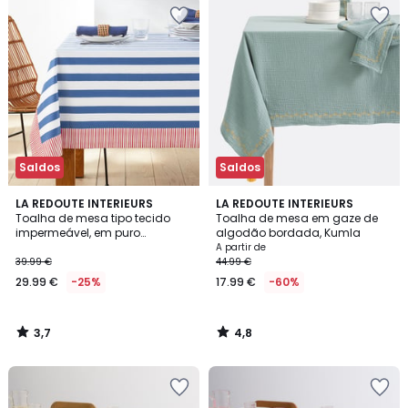
Saldos
Saldos
3,7
4,8
LA REDOUTE INTERIEURS
LA REDOUTE INTERIEURS
/ 5
/ 5
Toalha de mesa tipo tecido
Toalha de mesa em gaze de
impermeável, em puro
algodão bordada, Kumla
algodão suave, Hendaye
A partir de
39.99 €
44.99 €
29.99 €
-25%
17.99 €
-60%
3,7
4,8
/
/
5
5