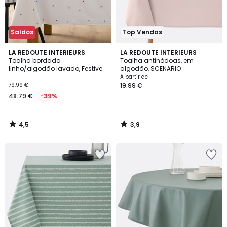
Saldos
Top Vendas
4,5
3,9
LA REDOUTE INTERIEURS
LA REDOUTE INTERIEURS
/ 5
/ 5
Toalha bordada
Toalha antinódoas, em
linho/algodão lavado, Festive
algodão, SCENARIO
A partir de
79.99 €
19.99 €
48.79 €
-39%
4,5
3,9
/
/
5
5