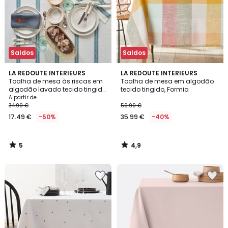
Saldos
Saldos
5
4,9
LA REDOUTE INTERIEURS
LA REDOUTE INTERIEURS
/
/ 5
Toalha de mesa às riscas em
Toalha de mesa em algodão
5
algodão lavado tecido tingido,
tecido tingido, Formia
Boisseau
A partir de
34.99 €
59.99 €
17.49 €
-50%
35.99 €
-40%
5
4,9
/
/
5
5