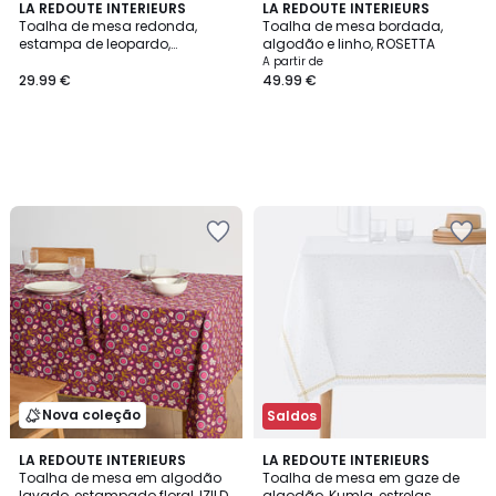
LA REDOUTE INTERIEURS
LA REDOUTE INTERIEURS
Toalha de mesa redonda,
Toalha de mesa bordada,
estampa de leopardo,
algodão e linho, ROSETTA
algodão, LEOPOLD
A partir de
29.99 €
49.99 €
Nova coleção
Saldos
4,6
LA REDOUTE INTERIEURS
LA REDOUTE INTERIEURS
/ 5
Toalha de mesa em algodão
Toalha de mesa em gaze de
lavado, estampado floral, IZILD
algodão, Kumla, estrelas