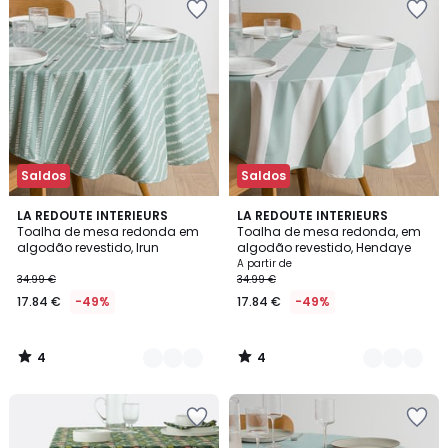
Saldos
Saldos
4
4
3
LA REDOUTE INTERIEURS
2
LA REDOUTE INTERIEURS
/
/
Toalha de mesa redonda em
Toalha de mesa redonda, em
Cores
Cores
5
5
algodão revestido, Irun
algodão revestido, Hendaye
A partir de
34.99 €
34.99 €
17.84 €
-49%
17.84 €
-49%
4
4
/
/
5
5