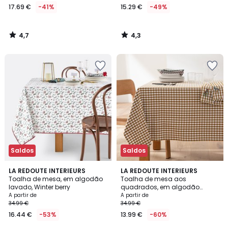
17.69 €
-41%
15.29 €
-49%
4,7
4,3
/
/
5
5
Saldos
Saldos
4,4
4,9
LA REDOUTE INTERIEURS
3
LA REDOUTE INTERIEURS
/ 5
/ 5
Toalha de mesa, em algodão
Toalha de mesa aos
Cores
lavado, Winter berry
quadrados, em algodão
lavado tecido tingido, Bethany
A partir de
A partir de
34.99 €
34.99 €
16.44 €
-53%
13.99 €
-60%