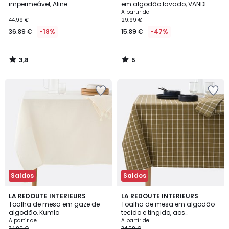
5
impermeável, Aline
em algodão lavado, VANDI
A partir de
44.99 €
29.99 €
36.89 €
-18%
15.89 €
-47%
3,8
5
/
/
5
5
Saldos
Saldos
3,4
5
3
LA REDOUTE INTERIEURS
LA REDOUTE INTERIEURS
/ 5
/
Toalha de mesa em gaze de
Toalha de mesa em algodão
Cores
5
algodão, Kumla
tecido e tingido, aos
quadrados, Hortense
A partir de
A partir de
34.99 €
34.99 €