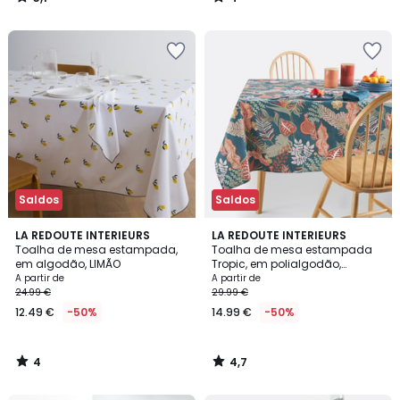
/
/
5
5
Saldos
Saldos
4
4,7
LA REDOUTE INTERIEURS
LA REDOUTE INTERIEURS
/
/ 5
Toalha de mesa estampada,
Toalha de mesa estampada
5
em algodão, LIMÃO
Tropic, em polialgodão,
antinódoas
A partir de
A partir de
24.99 €
29.99 €
12.49 €
-50%
14.99 €
-50%
4
4,7
/
/
5
5