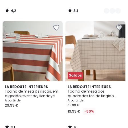
4,2
3,1
/
/
5
5
Saldos
3,1
4
LA REDOUTE INTERIEURS
LA REDOUTE INTERIEURS
/
/
Toalha de mesa às riscas, em
Toalha de mesa aos
5
5
algodão revestido, Hendaye
quadrados tecido tingido,
algodão/linho, Tissala
A partir de
A partir de
29.99 €
39.99 €
19.99 €
-50%
3,1
4