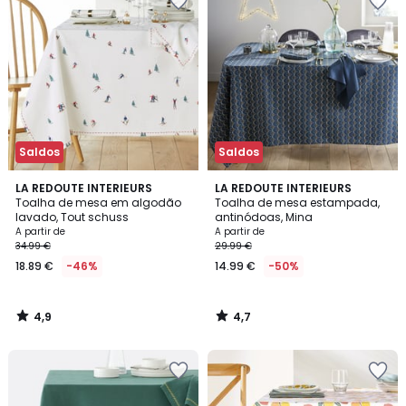
Saldos
Saldos
4,9
4,7
LA REDOUTE INTERIEURS
LA REDOUTE INTERIEURS
/ 5
/ 5
Toalha de mesa em algodão
Toalha de mesa estampada,
lavado, Tout schuss
antinódoas, Mina
A partir de
A partir de
34.99 €
29.99 €
18.89 €
-46%
14.99 €
-50%
4,9
4,7
/
/
5
5