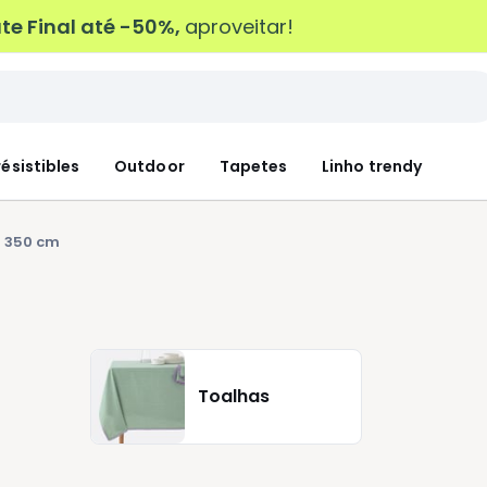
e Final até -50%,
aproveitar!
résistibles
Outdoor
Tapetes
Linho trendy
 350 cm
Toalhas