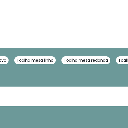
pvc
Toalha mesa linho
Toalha mesa redonda
Toal