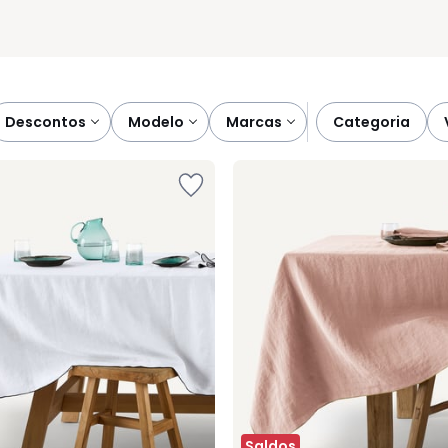
descontos
modelo
marcas
categoria
Saldos