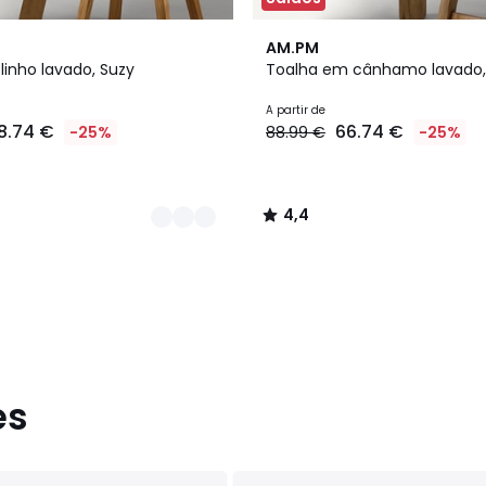
3
4,4
AM.PM
Cores
/ 5
linho lavado, Suzy
Toalha em cânhamo lavado,
A partir de
8.74 €
66.74 €
-25%
88.99 €
-25%
4,4
/
5
es