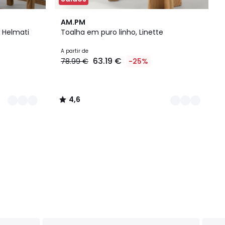
2
4,6
AM.PM
Cores
/ 5
 Helmati
Toalha em puro linho, Linette
A partir de
63.19 €
78.99 €
-25%
4,6
/
5