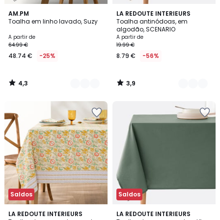
4,3
3,9
8
AM.PM
12
LA REDOUTE INTERIEURS
/ 5
/ 5
Toalha em linho lavado, Suzy
Toalha antinódoas, em
Cores
Cores
algodão, SCENARIO
A partir de
A partir de
64.99 €
19.99 €
48.74 €
-25%
8.79 €
-56%
4,3
3,9
/
/
5
5
Saldos
Saldos
4,6
3,3
LA REDOUTE INTERIEURS
8
LA REDOUTE INTERIEURS