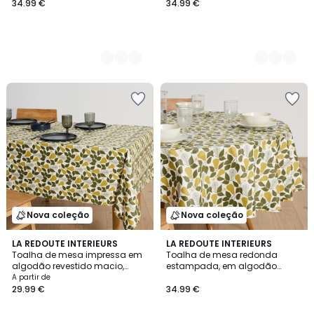
34.99 €
34.99 €
Nova coleção
Nova coleção
LA REDOUTE INTERIEURS
LA REDOUTE INTERIEURS
Toalha de mesa impressa em
Toalha de mesa redonda
algodão revestido macio,
estampada, em algodão
VINTAGE PEAR
macio revestido, VINTAGE PEAR
A partir de
29.99 €
34.99 €