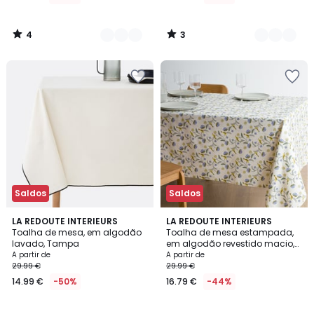
4
3
/
/
5
5
Saldos
Saldos
4,6
5
5
LA REDOUTE INTERIEURS
LA REDOUTE INTERIEURS
/ 5
/
Toalha de mesa, em algodão
Toalha de mesa estampada,
Cores
5
lavado, Tampa
em algodão revestido macio,
LANZANA
A partir de
A partir de
29.99 €
29.99 €
14.99 €
-50%
16.79 €
-44%