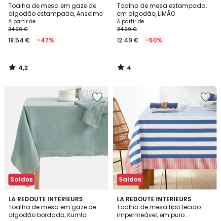
/ 5
/
Toalha de mesa em gaze de
Toalha de mesa estampada,
5
algodão estampada, Anselme
em algodão, LIMÃO
A partir de
A partir de
34.99 €
24.99 €
18.54 €
-47%
12.49 €
-50%
4,2
4
/
/
5
5
Saldos
Saldos
4,8
3,9
LA REDOUTE INTERIEURS
LA REDOUTE INTERIEURS
/ 5
/ 5
Toalha de mesa em gaze de
Toalha de mesa tipo tecido
algodão bordada, Kumla
impermeável, em puro