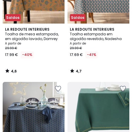
Saldos
Saldos
4,6
4,7
LA REDOUTE INTERIEURS
LA REDOUTE INTERIEURS
/ 5
/ 5
Toalha de mesa estampada,
Toalha estampada em
em algodão lavado, Damrey
algodão revestido, Nadesha
A partir de
A partir de
29.99 €
29.99 €
17.99 €
-40%
17.69 €
-41%
4,6
4,7
/
/
5
5