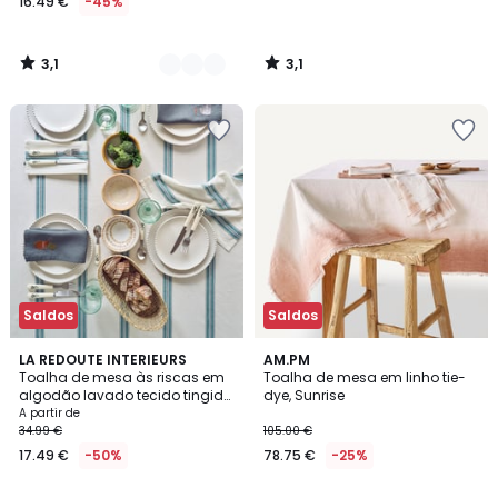
16.49 €
-45%
3,1
3,1
/
/
5
5
Saldos
Saldos
5
4,2
LA REDOUTE INTERIEURS
AM.PM
/
/ 5
Toalha de mesa às riscas em
Toalha de mesa em linho tie-
5
algodão lavado tecido tingido,
dye, Sunrise
Boisseau
A partir de
34.99 €
105.00 €
17.49 €
-50%
78.75 €
-25%