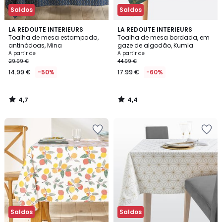
Saldos
Saldos
4,7
4,4
LA REDOUTE INTERIEURS
LA REDOUTE INTERIEURS
/ 5
/ 5
Toalha de mesa estampada,
Toalha de mesa bordada, em
antinódoas, Mina
gaze de algodão, Kumla
A partir de
A partir de
29.99 €
44.99 €
14.99 €
-50%
17.99 €
-60%
4,7
4,4
/
/
5
5
Saldos
Saldos