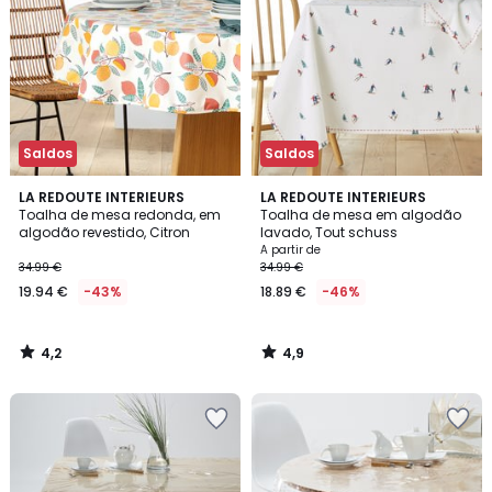
Saldos
Saldos
4,2
4,9
LA REDOUTE INTERIEURS
LA REDOUTE INTERIEURS
/ 5
/ 5
Toalha de mesa redonda, em
Toalha de mesa em algodão
algodão revestido, Citron
lavado, Tout schuss
A partir de
34.99 €
34.99 €
19.94 €
-43%
18.89 €
-46%
4,2
4,9
/
/
5
5