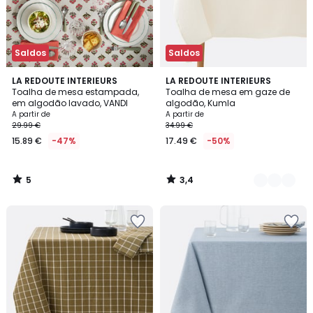
Saldos
Saldos
5
3,4
LA REDOUTE INTERIEURS
3
LA REDOUTE INTERIEURS
/
/ 5
Toalha de mesa estampada,
Toalha de mesa em gaze de
Cores
5
em algodão lavado, VANDI
algodão, Kumla
A partir de
A partir de
29.99 €
34.99 €
15.89 €
-47%
17.49 €
-50%
5
3,4
/
/
5
5