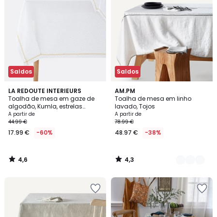
Saldos
Saldos
4,6
4,3
LA REDOUTE INTERIEURS
2
AM.PM
/ 5
/ 5
Toalha de mesa em gaze de
Toalha de mesa em linho
Cores
algodão, Kumla, estrelas
lavado, Tojos
bordadas
A partir de
A partir de
44.99 €
78.99 €
17.99 €
-60%
48.97 €
-38%
4,6
4,3
/
/
5
5