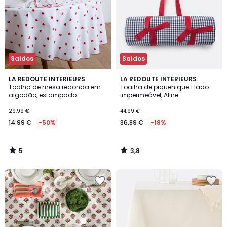
Saldos
Saldos
5
3,8
LA REDOUTE INTERIEURS
LA REDOUTE INTERIEURS
/
/ 5
Toalha de mesa redonda em
Toalha de piquenique 1 lado
5
algodão, estampado
impermeável, Aline
corações, SCACCO
29.99 €
44.99 €
14.99 €
-50%
36.89 €
-18%
5
3,8
/
/
5
5