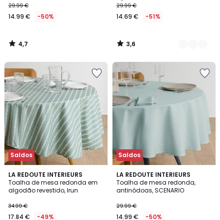
29.99 €
29.99 €
14.99 €
-50%
14.69 €
-51%
4,7
3,6
/
/
5
5
Saldos
Saldos
4
3
3
LA REDOUTE INTERIEURS
5
LA REDOUTE INTERIEURS
/
/
Toalha de mesa redonda em
Toalha de mesa redonda,
Cores
Cores
5
5
algodão revestido, Irun
antinódoas, SCENARIO
34.99 €
29.99 €
17.84 €
-49%
14.99 €
-50%