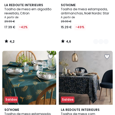
4,2
4,6
LA REDOUTE INTERIEURS
2
SO'HOME
/ 5
/ 5
Toalha de mesa em algodão
Toalha de mesa estampada,
Cores
revestido, Citron
antimanchas, Noël Nordic Star
A partir de
A partir de
29.99 €
29.99 €
17.39 €
-42%
15.29 €
-49%
4,2
4,6
/
/
5
5
Saldos
Saldos
4,4
4,4
SO'HOME
LA REDOUTE INTERIEURS
/ 5
/ 5
Toalha de mesa estampada,
Toalha de mesa com