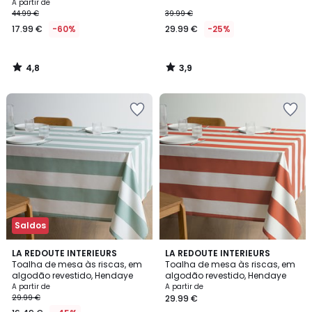
algodão suave, Hendaye
A partir de
44.99 €
39.99 €
17.99 €
-60%
29.99 €
-25%
4,8
3,9
/
/
5
5
Saldos
3,1
3,1
2
LA REDOUTE INTERIEURS
LA REDOUTE INTERIEURS
/
/
Toalha de mesa às riscas, em
Toalha de mesa às riscas, em
Cores
5
5
algodão revestido, Hendaye
algodão revestido, Hendaye
A partir de
A partir de
29.99 €
29.99 €