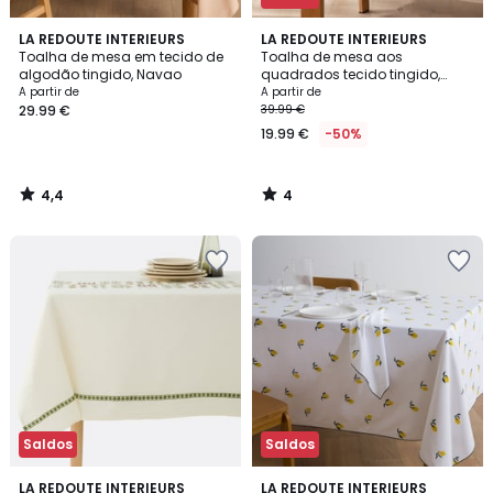
4,4
4
LA REDOUTE INTERIEURS
LA REDOUTE INTERIEURS
/ 5
/
Toalha de mesa em tecido de
Toalha de mesa aos
5
algodão tingido, Navao
quadrados tecido tingido,
algodão/linho, Tissala
A partir de
A partir de
29.99 €
39.99 €
19.99 €
-50%
4,4
4
/
/
5
5
Saldos
Saldos
4,2
4
LA REDOUTE INTERIEURS
LA REDOUTE INTERIEURS