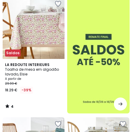
-50%
Saldos
4
LA REDOUTE INTERIEURS
/
Toalha de mesa em algodão
5
lavado, Elsie
A partir de
29.99 €
18.29 €
-39%
4
/
5