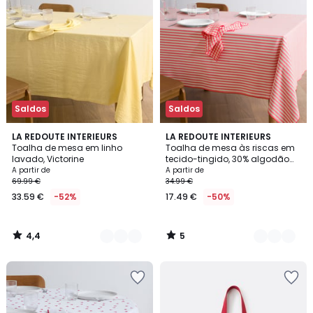
Saldos
Saldos
4,4
5
15
LA REDOUTE INTERIEURS
3
LA REDOUTE INTERIEURS
/ 5
/
Toalha de mesa em linho
Toalha de mesa às riscas em
Cores
Cores
5
lavado, Victorine
tecido-tingido, 30% algodão
reciclado, SOIZIC
A partir de
A partir de
69.99 €
34.99 €
33.59 €
-52%
17.49 €
-50%
4,4
5
/
/
5
5