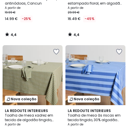
antinódoas, Cancun
estampado floral, em algodão
lavado, Longina
A partir de
A partir de
19.99 €
29.99 €
14.99 €
-25%
16.49 €
-45%
4,4
4,4
/
/
5
5
Nova coleção
Nova coleção
2
LA REDOUTE INTERIEURS
2
LA REDOUTE INTERIEURS
Toalha de mesa xadrez em
Toalha de mesa às riscas em
Cores
Cores
tecido de algodão tingido,
tecido tingido, 30% algodão
BETHANY BICOLORE
reciclado, MIRELLA
A partir de
A partir de