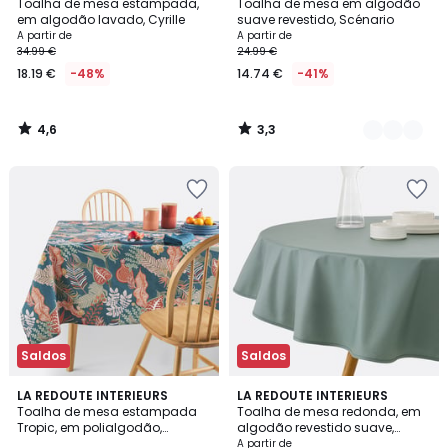
/ 5
/ 5
Toalha de mesa estampada,
Toalha de mesa em algodão
Cores
em algodão lavado, Cyrille
suave revestido, Scénario
A partir de
A partir de
34.99 €
24.99 €
18.19 €
-48%
14.74 €
-41%
4,6
3,3
/
/
5
5
Saldos
Saldos
4,7
3,6
LA REDOUTE INTERIEURS
8
LA REDOUTE INTERIEURS
/ 5
/ 5
Toalha de mesa estampada
Toalha de mesa redonda, em
Cores
Tropic, em polialgodão,
algodão revestido suave,
antinódoas
Scénario
A partir de