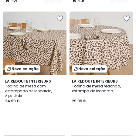
4,4
4,6
/
/
5
5
Nova coleção
Nova coleção
LA REDOUTE INTERIEURS
LA REDOUTE INTERIEURS
Toalha de mesa com
Toalha de mesa redonda,
estampado de leopardo,
estampa de leopardo,
algodão, LEOPOLD
algodão, LEOPOLD
A partir de
24.99 €
29.99 €