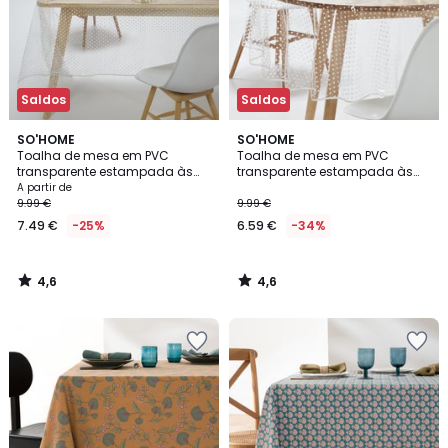
Saldos
Saldos
4,6
4,6
SO'HOME
SO'HOME
/ 5
/ 5
Toalha de mesa em PVC
Toalha de mesa em PVC
transparente estampada às
transparente estampada às
bolas
bolas
A partir de
9.99 €
9.99 €
7.49 €
-25%
6.59 €
-34%
4,6
4,6
/
/
5
5