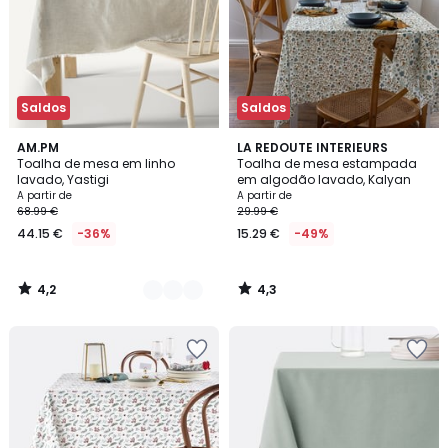
Saldos
Saldos
4,2
4,3
3
AM.PM
LA REDOUTE INTERIEURS
/ 5
/ 5
Toalha de mesa em linho
Toalha de mesa estampada
Cores
lavado, Yastigi
em algodão lavado, Kalyan
A partir de
A partir de
68.99 €
29.99 €
44.15 €
-36%
15.29 €
-49%
4,2
4,3
/
/
5
5