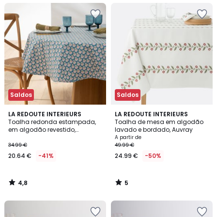
Saldos
Saldos
4,8
5
LA REDOUTE INTERIEURS
LA REDOUTE INTERIEURS
/ 5
/
Toalha redonda estampada,
Toalha de mesa em algodão
5
em algodão revestido,
lavado e bordado, Auvray
Nadesha
A partir de
34.99 €
49.99 €
20.64 €
-41%
24.99 €
-50%
4,8
5
/
/
5
5