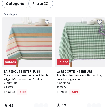
à
à
Categoria
Filtrar
gauche
droite
77 artigos
Saldos
Saldos
4,5
4,7
3
LA REDOUTE INTERIEURS
4
LA REDOUTE INTERIEURS
/ 5
/ 5
Toalha de mesa em tecido de
Toalha de mesa, motivo vichy,
Cores
Cores
algodão às riscas, Antika
tecido tingido em
Preço
algodão/linho, Trattoria
A partir de
A partir de
34.99 €
39.99 €
a
17.49 €
-50%
16.79 €
-58%
partir
de
17.49
4,5
4,7