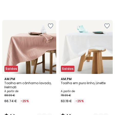
Saldos
Saldos
4,4
4,6
3
AM.PM
2
AM.PM
/ 5
/ 5
Toalha em cânhamo lavado,
Toalha em puro linho, Linette
Cores
Cores
Helmati
A partir de
A partir de
88.99 €
78.99 €
66.74 €
-25%
63.19 €
-25%