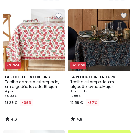
€
/
/
5
5
em
vez
de
34.99
€
50%
de
desconto
aplicado.
Saldos
Saldos
4,6
4,6
LA REDOUTE INTERIEURS
LA REDOUTE INTERIEURS
/ 5
/ 5
Toalha de mesa estampada,
Toalha estampada, em
em algodão lavado, Bhojan
algodão lavado, Majari
A partir de
A partir de
29.99 €
19.99 €
18.29 €
-39%
12.59 €
-37%
4,6
4,6
/
/
5
5
até