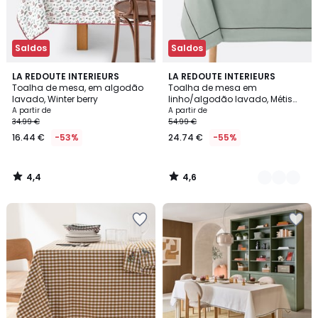
Saldos
Saldos
4,4
4,6
LA REDOUTE INTERIEURS
7
LA REDOUTE INTERIEURS
/ 5
/ 5
Toalha de mesa, em algodão
Toalha de mesa em
Cores
lavado, Winter berry
linho/algodão lavado, Métis
Bourdon
A partir de
A partir de
34.99 €
54.99 €
16.44 €
-53%
24.74 €
-55%
4,4
4,6
/
/
5
5