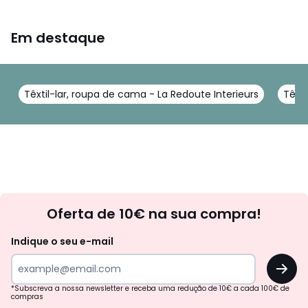
Em destaque
Têxtil-lar, roupa de cama - La Redoute Interieurs
Têxti
Newsletter
Oferta de 10€ na sua compra!
Indique o seu e-mail
OK
*Subscreva a nossa newsletter e receba uma redução de 10€ a cada 100€ de
compras