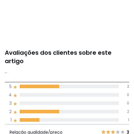
Avaliações dos clientes sobre este
artigo
3
5
2
(5)
média de
4
0
avaliações em
3
0
todos os idiomas
2
2
1
1
Avaliações 100% autênticas,
Relação
5
2
3
Relação qualidade/preço
3
qualidade/preço