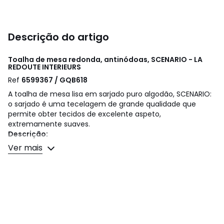
Descrição do artigo
Toalha de mesa redonda, antinódoas, SCENARIO - LA
REDOUTE INTERIEURS
Ref
6599367 / GQB618
A toalha de mesa lisa em sarjado puro algodão, SCENARIO:
o sarjado é uma tecelagem de grande qualidade que
permite obter tecidos de excelente aspeto,
extremamente suaves.
Descrição:
• Puro algodão
Ver mais
• Acabamento com bainha
• Lavável a 40º
• Tratamento antinódoas
Qualidade
• Os tecidos com fibras naturais podem encolher até 8%
na primeira lavagem. Pense nisso ao escolher as
dimensões.