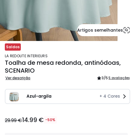
Artigos semelhantes
Saldos
LA REDOUTE INTERIEURS
Toalha de mesa redonda, antinódoas,
SCENARIO
Ver descrição
3
/5
5 avaliações
Azul-argila
+
4
Cores
14.99
14.99 €
€
29.99 €
-50%
em
vez