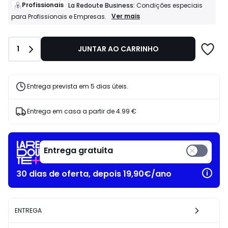
de
Profissionais
La Redoute Business:
Condições especiais
29.99
Profissionais
Ver mais
para Profissionais e Empresas.
La
€
Redoute
50%
Business:
de
Quantidade
1
JUNTAR AO CARRINHO
Condições
desconto
especiais
aplicado.
para
Profissionais
e
Entrega prevista em 5 dias úteis.
Empresas.
Entrega em casa a partir de
4.99 €
Entrega gratuita
30 dias de oferta, depois 19,90€/ano
ENTREGA