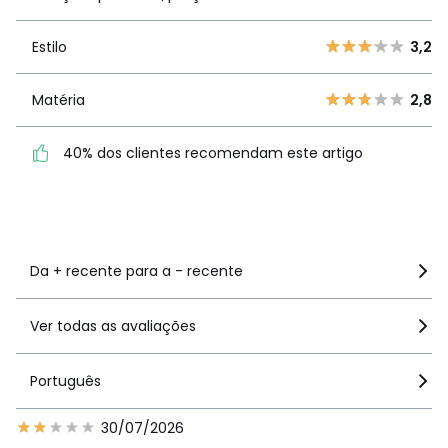
4
0
3
0
Estilo
3,2
Estilo
3,2
2
2
1
1
Matéria
2,8
Matéria
2,8
40% dos clientes
40% dos clientes recomendam este artigo
recomendam este artigo
Ver mais detalhes
Da + recente para a - recente
Ver todas as avaliações
Português
30/07/2026