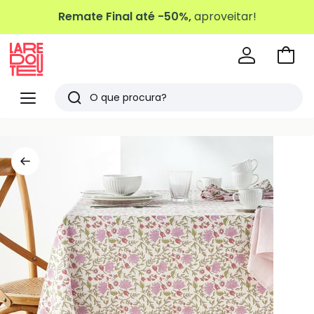
Remate Final até -50%,
aproveitar!
Ir
para
La
o
Redoute
Menu
Pesquisar
carri
Últimos
artigos
vistos