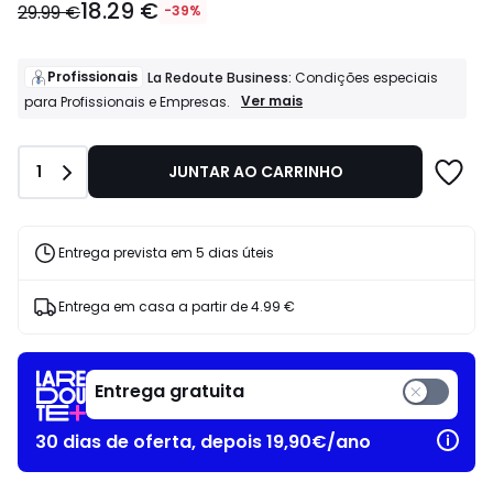
18.29 €
a
29.99 €
-39%
partir
de
18.29
Profissionais
La Redoute Business:
Condições especiais
€
Profissionais
Ver mais
para Profissionais e Empresas.
La
em
Redoute
vez
Business:
de
Quantidade
1
JUNTAR AO CARRINHO
Condições
29.99
especiais
€
para
39%
Profissionais
e
de
Entrega prevista em 5 dias úteis
Empresas.
desconto
aplicado.
Entrega em casa a partir de
4.99 €
Entrega gratuita
30 dias de oferta, depois 19,90€/ano