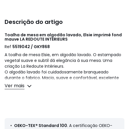
Descrição do artigo
Toalha de mesa em algodão lavado, Elsie imprimé fond
mauve
LA REDOUTE INTERIEURS
Ref
5519042 / GKY868
A toalha de mesa Elsie, em algodão lavado. O estampado
vegetal suave e subtil dá elegância à sua mesa. Uma
criação La Redoute Intérieurs.
O algodão lavado foi cuidadosamente branqueado
durante o fabrico. Macio, suave e confortável, excelente
aspeto ao longo das lavagens. Muito moderno, o aspeto
Ver mais
ligeiramente enrugado torna-o fácil de lavar e não
necessita de o passar a ferro. Bonito!
Descrição:
• 100% algodão lavado
• Estampado às flores na parte central, rebordos
estampados às riscas
•
OEKO-TEX® Standard 100
. A certificação OEKO-