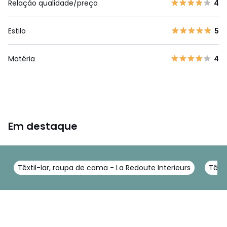
Relação qualidade/preço
4
Estilo
5
Matéria
4
Em destaque
Têxtil-lar, roupa de cama - La Redoute Interieurs
Têxti