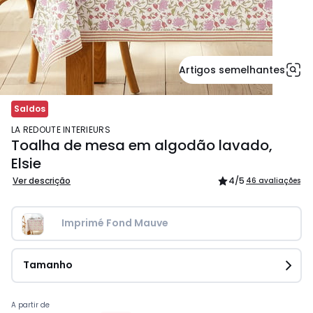
Artigos semelhantes
Saldos
LA REDOUTE INTERIEURS
Toalha de mesa em algodão lavado,
Elsie
Ver descrição
4
/5
46 avaliações
Imprimé Fond Mauve
Tamanho
Preço
A partir de