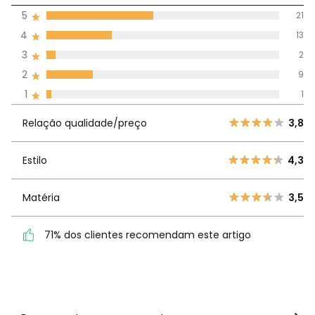
5
21
(46)
média de
4
13
avaliações em
3
2
todos os idiomas
2
9
1
1
Avaliações 100% autênticas,
Relação
5
21
3,8
Relação qualidade/preço
3,8
qualidade/preço
4
13
3
2
Estilo
4,3
Estilo
4,3
2
9
1
1
Matéria
3,5
Matéria
3,5
71% dos clientes
71% dos clientes recomendam este artigo
recomendam este artigo
Ver mais detalhes