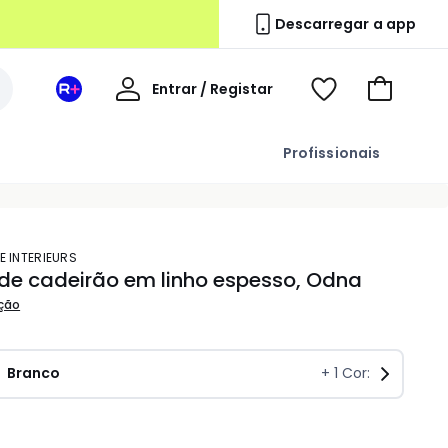
Descarregar a app
A
Entrar / Registar
Espaço
Voir
Ir
minha
La
ma
para
conta
Redoute
wishlist
o
Profissionais
+
carrinho
E INTERIEURS
de cadeirão em linho espesso, Odna
ição
Branco
+
1
Cor:
idade