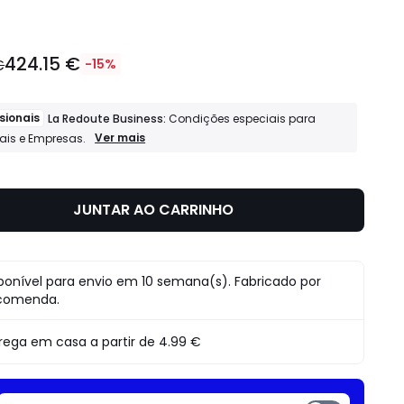
424.15 €
€
-15%
sionais
La Redoute Business:
Condições especiais para
Profissionais
Ver mais
nais e Empresas.
La
Redoute
Business:
Condições
JUNTAR AO CARRINHO
especiais
para
Profissionais
e
Empresas.
ponível para envio em 10 semana(s). Fabricado por
comenda.
rega em casa a partir de
4.99 €