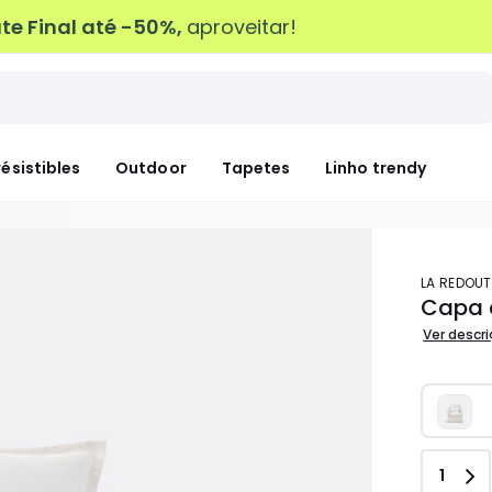
e Final até -50%,
aproveitar!
résistibles
Outdoor
Tapetes
Linho trendy
LA REDOUT
Capa 
Ver descr
Quant
1