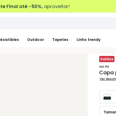
e Final até -50%,
aproveitar!
résistibles
Outdoor
Tapetes
Linho trendy
Saldos
AM.PM
Capa p
Ver descr
Tama