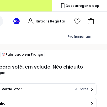
Descarregar a app
A
Entrar / Registar
Espaço
Voir
Ir
minha
La
ma
para
conta
Redoute
wishlist
o
Profissionais
+
carrinho
Fabricado em França
ara sofá, em veludo, Néo chiquito
ição
Verde-czar 
+
4
Cores
nho