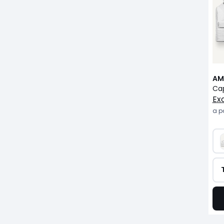
AM
e
a pa