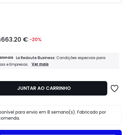
idade
663.20 €
€
-20%
sionais
La Redoute Business:
Condições especiais para
Profissionais
Ver mais
nais e Empresas.
La
Redoute
Business:
Condições
JUNTAR AO CARRINHO
especiais
para
Profissionais
e
Empresas.
o
ponível para envio em 8 semana(s). Fabricado por
comenda.