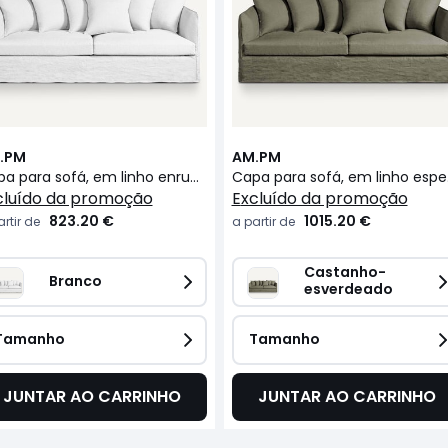
.PM
AM.PM
Capa para sofá, em linho enrugado, Neo Chiquito
Capa para
xcluído da promoção
excluído da promoção
823.20 €
1015.20 €
rtir de
a partir de
Castanho-
Branco
esverdeado
Tamanho
Tamanho
JUNTAR AO CARRINHO
JUNTAR AO CARRINHO