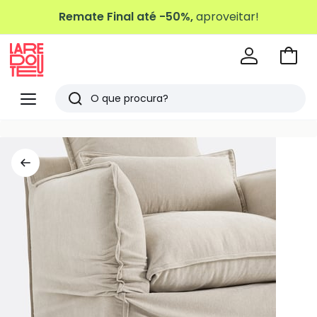
Remate Final até -50%,
aproveitar!
Ir
para
La
o
Redoute
Menu
Pesquisar
carri
Últimos
artigos
vistos