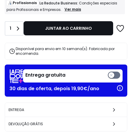
de
Profissionais
La Redoute Business:
Condições especiais
399.00
Profissionais
Ver mais
para Profissionais e Empresas.
La
€
Redoute
17%
Business:
de
Quantidade
1
JUNTAR AO CARRINHO
Condições
desconto
especiais
aplicado.
para
Profissionais
Disponível para envio em 10 semana(s). Fabricado por
e
encomenda.
Empresas.
Entrega gratuita
30 dias de oferta, depois 19,90€/ano
ENTREGA
DEVOLUÇÃO GRÁTIS