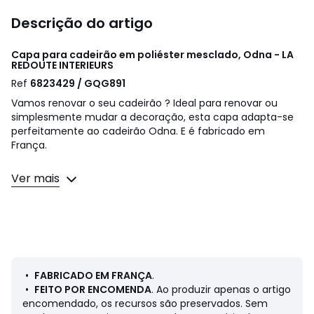
Descrição do artigo
Capa para cadeirão em poliéster mesclado, Odna - LA
REDOUTE INTERIEURS
Ref
6823429 / GQG891
Vamos renovar o seu cadeirão ? Ideal para renovar ou
simplesmente mudar a decoração, esta capa adapta-se
perfeitamente ao cadeirão Odna. E é fabricado em
França.
Descrição:
Ver mais
• 100% poliéster mesclado, 395g/m2
• Boa resistência das cores à luz
•
Cuidados
• Limpeza a seco
•
FABRICADO EM FRANÇA
.
Dimensões:
•
FEITO POR ENCOMENDA
. Ao produzir apenas o artigo
• Largura: 88 cm
encomendado, os recursos são preservados. Sem
• Altura: 90 cm