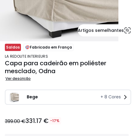
Artigos semelhantes
Saldos
Fabricado em França
LA REDOUTE INTERIEURS
Capa para cadeirão em poliéster
mesclado, Odna
Ver descrição
Bege
+
8
Cores
331.17
331.17 €
€
399.00 €
-17%
em
vez