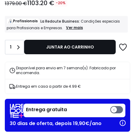
1103.20 €
a
1379.00 €
-20%
partir
de
1103.20
Profissionais
La Redoute Business:
Condições especiais
€
Profissionais
Ver mais
para Profissionais e Empresas.
La
em
Redoute
vez
Business:
de
Quantidade
1
JUNTAR AO CARRINHO
Condições
1379.00
especiais
€
para
20%
Profissionais
Disponível para envio em 7 semana(s). Fabricado por
e
de
encomenda.
Empresas.
desconto
aplicado.
Entrega em casa a partir de
4.99 €
Entrega gratuita
30 dias de oferta, depois 19,90€/ano