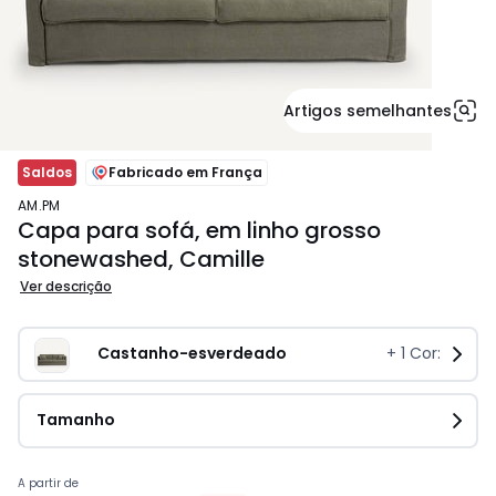
Artigos semelhantes
Saldos
Fabricado em França
AM.PM
Capa para sofá, em linho grosso
stonewashed, Camille
Ver descrição
Castanho-esverdeado
+
1
Cor:
Tamanho
Preço
A partir de