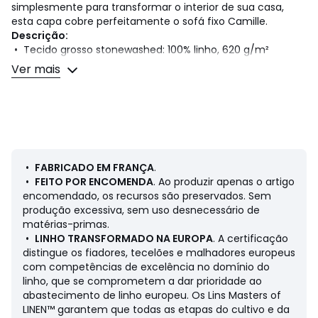
simplesmente para transformar o interior de sua casa,
esta capa cobre perfeitamente o sofá fixo Camille.
Descrição:
• Tecido grosso stonewashed: 100% linho, 620 g/m²
• Cada conjunto inclui uma capa para as almofadas de
Ver mais
assento, as almofadas de encosto e a estrutura.
Dimensões:
• Sofá 3 lugares: comp. 170, alt. 87, prof. 102 cm máx
• Sofá 4 lugares: comp. 190, alt. 87, prof. 102 cm máx
•
FABRICADO EM FRANÇA
.
•
FEITO POR ENCOMENDA
. Ao produzir apenas o artigo
Cores
Castanho-esverdeado, Natural
encomendado, os recursos são preservados. Sem
Tamanhos
3 lugares, 4 lugares
produção excessiva, sem uso desnecessário de
matérias-primas.
•
LINHO TRANSFORMADO NA EUROPA
. A certificação
distingue os fiadores, tecelões e malhadores europeus
com competências de excelência no domínio do
linho, que se comprometem a dar prioridade ao
abastecimento de linho europeu. Os Lins Masters of
LINEN™ garantem que todas as etapas do cultivo e da