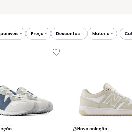
sponíveis
preço
descontos
matéria
c
leção
Nova coleção