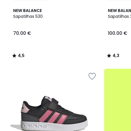
4,5
4,3
NEW BALANCE
NEW BALA
/ 5
/ 5
Sapatilhas 530
Sapatilhas
70.00
70.00 €
100.00 €
€.
4,5
4,3
/
/
5
5
até
-50%