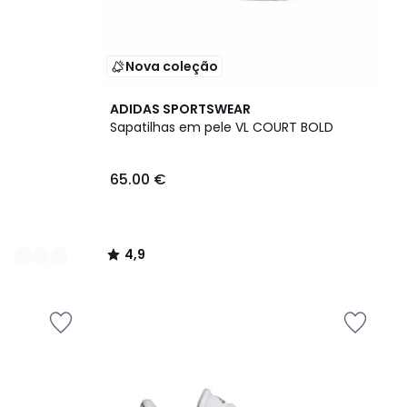
Nova coleção
4,9
ADIDAS SPORTSWEAR
/ 5
Sapatilhas em pele VL COURT BOLD
65.00 €
4,9
/
5