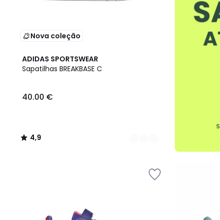
Nova coleção
2
4,9
ADIDAS SPORTSWEAR
Cores
/ 5
Sapatilhas BREAKBASE C
40.00 €
4,9
/
5