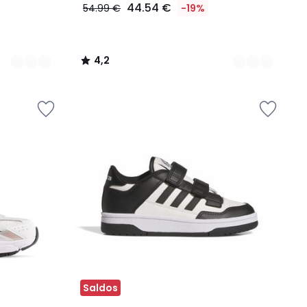
44.54 €
54.99 €
-19%
4,2
/
5
Saldos