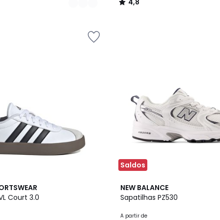
4,8
/
5
Saldos
2
4,6
PORTSWEAR
NEW BALANCE
Cores
/ 5
VL Court 3.0
Sapatilhas PZ530
A partir de