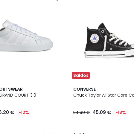
Saldos
4,8
PORTSWEAR
CONVERSE
/ 5
 GRAND COURT 3.0
Chuck Taylor All Star Core C
5.20 €
45.09 €
-12%
54.99 €
-18%