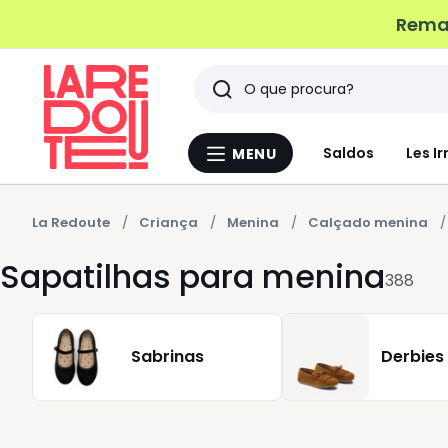
Remat
Pesquisar
Últimos
Saldos
Les Ir
MENU
Menu
artigos
La
Redoute
vistos
La Redoute
Criança
Menina
Calçado menina
Sapatilhas para menina
388
Sabrinas
Derbies