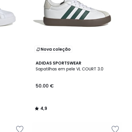
Nova coleção
4,9
ADIDAS SPORTSWEAR
/ 5
Sapatilhas em pele VL COURT 3.0
50.00 €
4,9
/
5