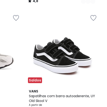
4,8
/
5
Saldos
2
4,2
VANS
Cores
/ 5
Sapatilhas com barra autoaderente, UY
Old Skool V
A partir de