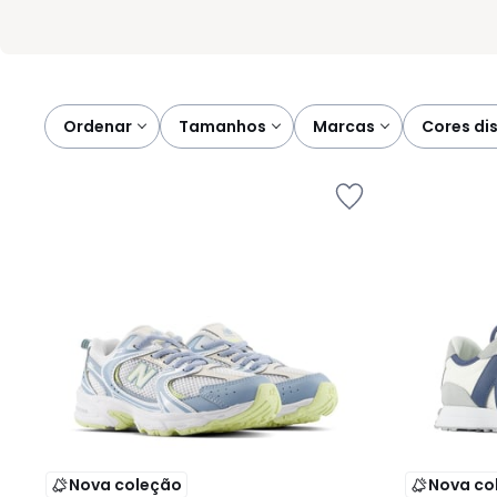
Ordenar
tamanhos
marcas
cores di
Nova coleção
Nova co