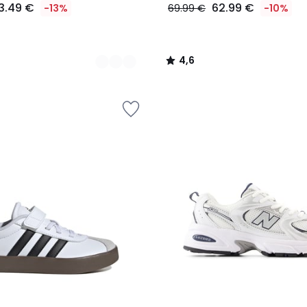
3.49 €
62.99 €
-13%
69.99 €
-10%
4,6
/
5