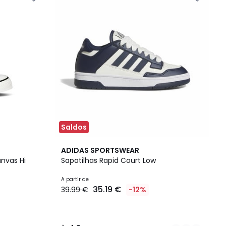
Saldos
3
4,8
ADIDAS SPORTSWEAR
Cores
/ 5
anvas Hi
Sapatilhas Rapid Court Low
A partir de
35.19 €
39.99 €
-12%