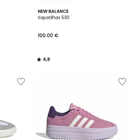
4,8
NEW BALANCE
/ 5
Sapatilhas 530
100.00 €
4,8
/
5