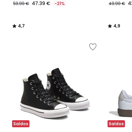
47.39 €
4
59.99 €
-21%
49.99 €
4,7
4,9
/
/
5
5
Saldos
Saldos