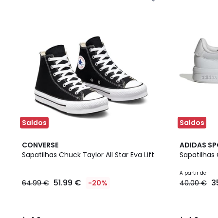
Saldos
Saldos
4,9
4
4,9
CONVERSE
ADIDAS S
/ 5
Cores
/ 5
Sapatilhas Chuck Taylor All Star Eva Lift
Sapatilhas
A partir de
51.99 €
3
64.99 €
-20%
40.00 €