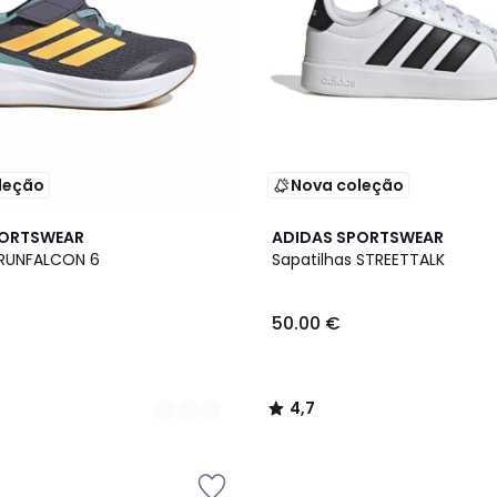
leção
Nova coleção
4,7
PORTSWEAR
ADIDAS SPORTSWEAR
/ 5
 RUNFALCON 6
Sapatilhas STREETTALK
50.00 €
4,7
/
5