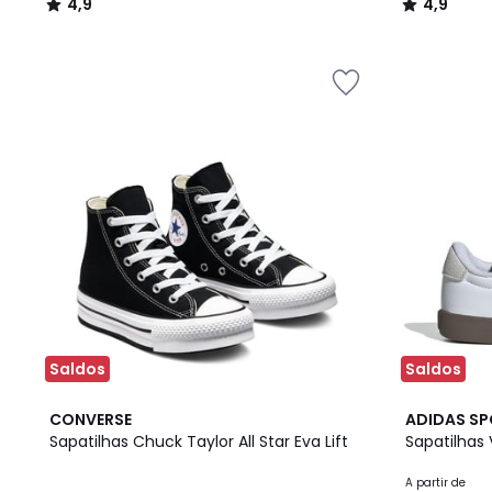
4,9
4,9
/
/
5
5
Saldos
Saldos
4,7
3
4,9
CONVERSE
ADIDAS S
/ 5
Cores
/ 5
Sapatilhas Chuck Taylor All Star Eva Lift
Sapatilhas 
A partir de