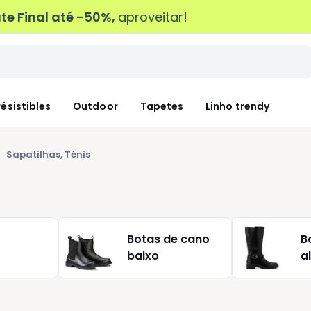
e Final até -50%,
aproveitar!
résistibles
Outdoor
Tapetes
Linho trendy
Sapatilhas, Ténis
Botas de cano
B
baixo
a