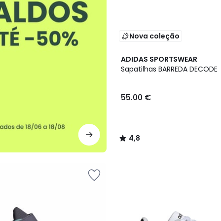
Nova coleção
2
4,8
ADIDAS SPORTSWEAR
Cores
/ 5
Sapatilhas BARREDA DECODE
55.00 €
4,8
/
5