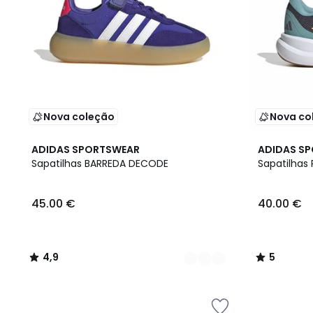
Nova coleção
Nova co
2
4,9
2
5
ADIDAS SPORTSWEAR
ADIDAS S
Cores
/ 5
Cores
/
Sapatilhas BARREDA DECODE
Sapatilhas
5
45.00 €
40.00 €
4,9
5
/
/
5
5