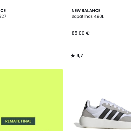
4,7
NCE
NEW BALANCE
/ 5
 327
Sapatilhas 480L
85.00 €
4,7
/
5