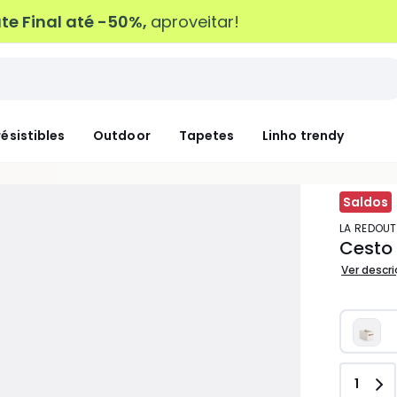
e Final até -50%,
aproveitar!
résistibles
Outdoor
Tapetes
Linho trendy
Saldos
LA REDOUT
Cesto 
Ver descr
Quant
1