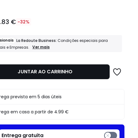
.83 €
-32%
sionais
La Redoute Business:
Condições especiais para
Profissionais
Ver mais
nais e Empresas.
La
Redoute
Business:
Condições
JUNTAR AO CARRINHO
o
especiais
para
Profissionais
e
Empresas.
rega prevista em 5 dias úteis
rega em casa a partir de
4.99 €
Entrega gratuita