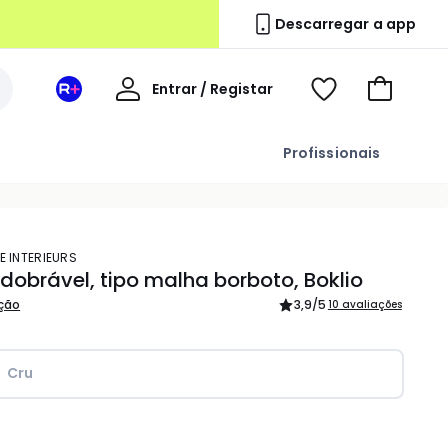
Descarregar a app
A
Entrar / Registar
Espaço
Voir
Ir
minha
La
ma
para
conta
Redoute
wishlist
o
Profissionais
+
carrinho
E INTERIEURS
dobrável, tipo malha borboto, Boklio
ição
3,9
/5
10 avaliações
Cru
idade