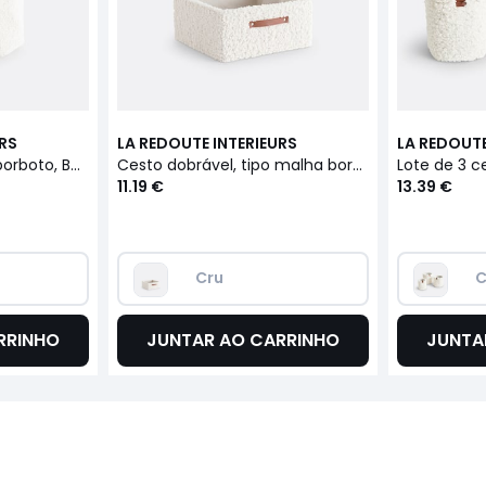
URS
LA REDOUTE INTERIEURS
LA REDOUTE
Cesto da roupa tipo borboto, Boklio
Cesto dobrável, tipo malha borboto, Boklio
Lote de 3 c
11.19 €
13.39 €
Cru
C
RRINHO
JUNTAR AO CARRINHO
JUNTA