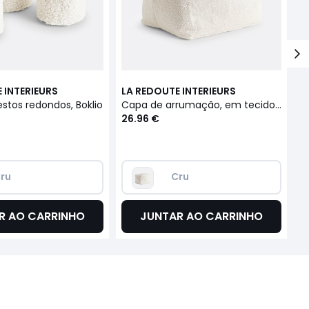
 INTERIEURS
LA REDOUTE INTERIEURS
L
estos redondos, Boklio
Capa de arrumação, em tecido tipo malha borboto, XL, Boklio
26.96 €
2
ru
Cru
R AO CARRINHO
JUNTAR AO CARRINHO