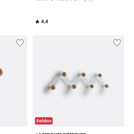
4,4
/
5
Saldos