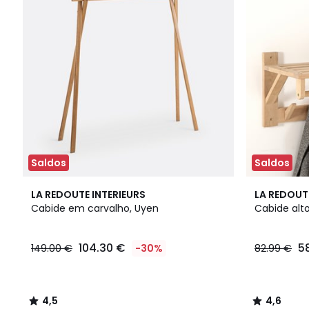
Saldos
Saldos
4,5
4,6
LA REDOUTE INTERIEURS
LA REDOUT
/ 5
/ 5
Cabide em carvalho, Uyen
Cabide alto
104.30 €
5
149.00 €
-30%
82.99 €
4,5
4,6
/
/