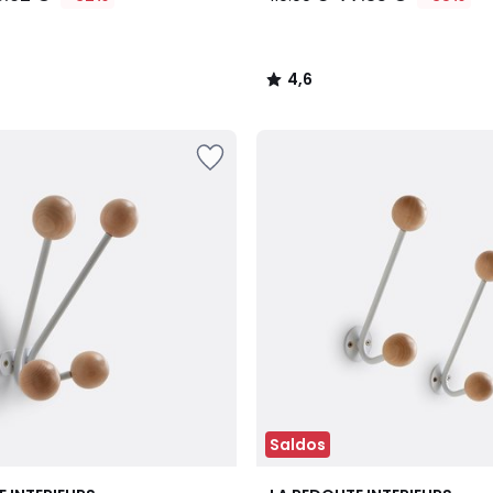
4,6
/
5
Saldos