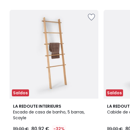
5
5
Saldos
Saldos
4,4
4,6
LA REDOUTE INTERIEURS
LA REDOUT
/ 5
/ 5
Escada de casa de banho, 5 barras,
Cabide de 
Scayle
80.92 €
8
119.00 €
-32%
119.00 €