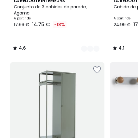
2
4,6
2
4,1
LA REDOUTE INTERIEURS
LA REDOUT
Cores
/ 5
Cores
/ 5
Conjunto de 3 cabides de parede,
Cabide de
Agama
A partir de
A partir de
14.75 €
1
17.99 €
-18%
24.99 €
4,6
4,1
/
/
5
5