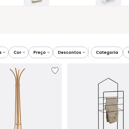
colhedora, sem complicações. Porque chegar a casa deve ser
a
cor
preço
descontos
categoria