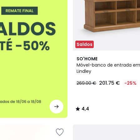
Saldos
4,4
SO'HOME
/ 5
Móvel-banco de entrada em
Lindley
201.75 €
269.00 €
-25%
4,4
/
5