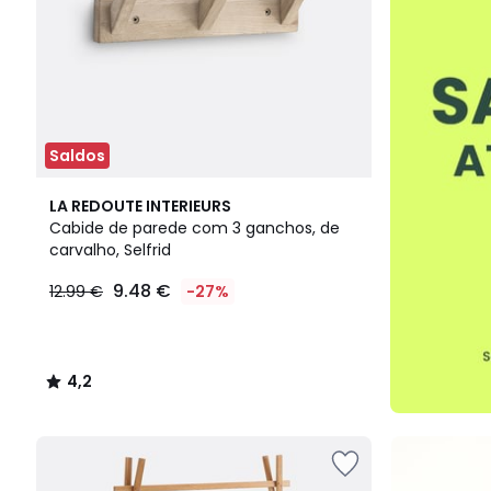
Saldos
4,2
LA REDOUTE INTERIEURS
/ 5
Cabide de parede com 3 ganchos, de
carvalho, Selfrid
9.48 €
12.99 €
-27%
4,2
/
5