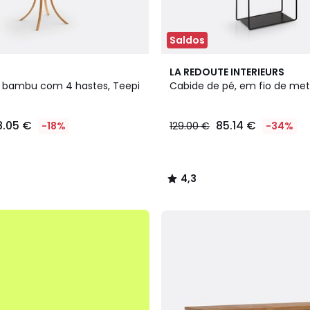
Saldos
4,3
LA REDOUTE INTERIEURS
/ 5
 bambu com 4 hastes, Teepi
Cabide de pé, em fio de met
8.05 €
85.14 €
-18%
129.00 €
-34%
4,3
/
5