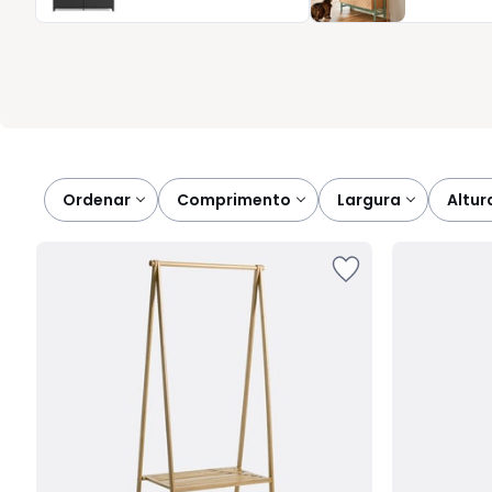
é pensado para tornar a entrada mais prática, organizada e a
simples, funcional e agradável.
Ordenar
comprimento
largura
altur