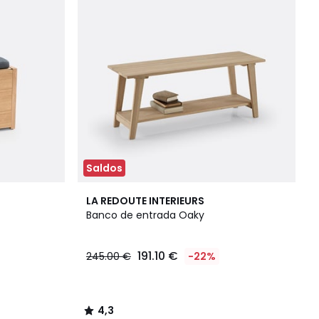
Saldos
4,3
LA REDOUTE INTERIEURS
/ 5
Banco de entrada Oaky
191.10 €
245.00 €
-22%
4,3
/