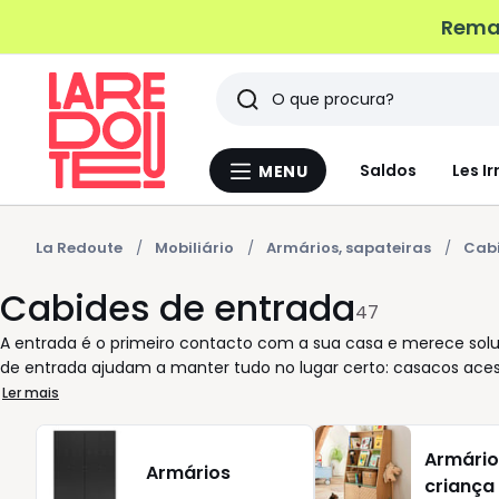
Remat
Pesquisar
Últimos
Saldos
Les Ir
MENU
Menu
artigos
La
Redoute
vistos
La Redoute
Mobiliário
Armários, sapateiras
Cabi
Cabides de entrada
47
A entrada é o primeiro contacto com a sua casa e merece soluç
de entrada ajudam a manter tudo no lugar certo: casacos aces
gesto simples que faz a diferença todos os dias. Na La Redout
Ler mais
tamanhos de espaço. Prefere ganchos discretos para otimiza
sapatos com conforto? Ou uma opção com sapateira integra
Armário
madeira, como o carvalho, em metal ou em branco, fáceis de
Armários
criança
estilos, dimensões e preço de forma clara, escolhendo o mode