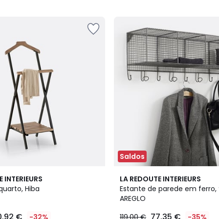
5
Saldos
4,6
E INTERIEURS
LA REDOUTE INTERIEURS
/ 5
quarto, Hiba
Estante de parede em ferro, 
AREGLO
0.92 €
77.35 €
-32%
119.00 €
-35%