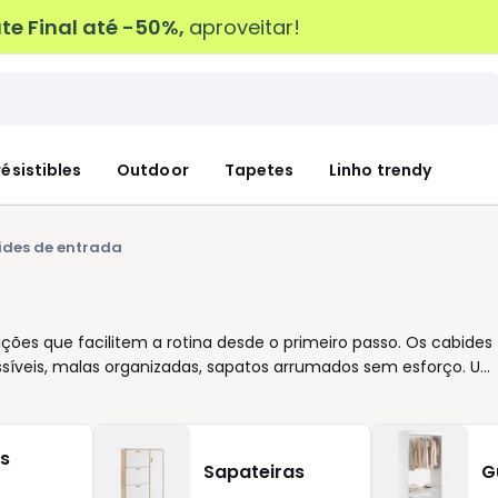
e Final até -50%,
aproveitar!
résistibles
Outdoor
Tapetes
Linho trendy
des de entrada
ões que facilitem a rotina desde o primeiro passo. Os cabides
síveis, malas organizadas, sapatos arrumados sem esforço. Um
e, propomos modelos pensados para diferentes ritmos de vida e
r paredes? Um móvel completo com banco para calçar os
da para ganhar tempo nas manhãs apressadas? Há soluções e
s
 combinar com o resto da decoração. Aqui pode comparar
Sapateiras
G
lo que realmente responde às suas necessidades. Cada detalhe