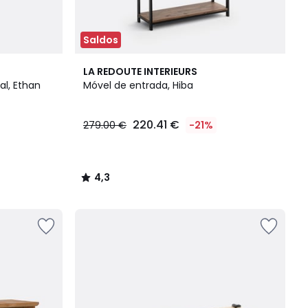
Saldos
4,3
LA REDOUTE INTERIEURS
/ 5
al, Ethan
Móvel de entrada, Hiba
220.41 €
279.00 €
-21%
4,3
/
5