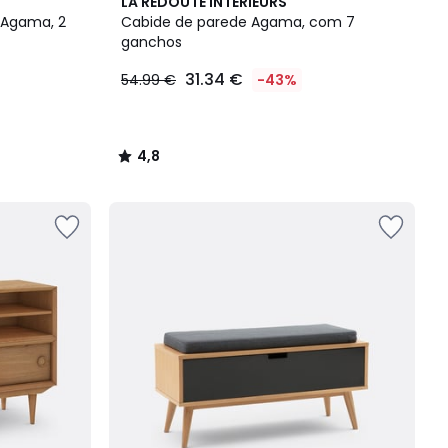
4,8
LA REDOUTE INTERIEURS
/ 5
 Agama, 2
Cabide de parede Agama, com 7
ganchos
31.34 €
54.99 €
-43%
4,8
/
5