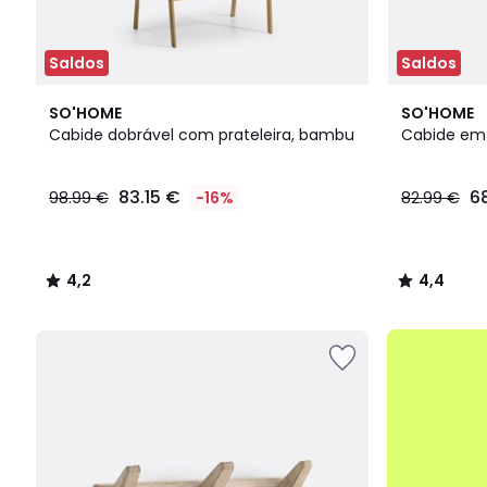
Saldos
Saldos
4,2
4,4
SO'HOME
SO'HOME
/ 5
/ 5
Cabide dobrável com prateleira, bambu
Cabide em
83.15
83.15 €
6
98.99 €
-16%
82.99 €
€
em
vez
de
4,2
4,4
98.99
/
/
€
5
5
16%
até
de
-50%
desconto
aplicado.