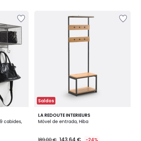
5
Saldos
4,4
LA REDOUTE INTERIEURS
/ 5
9 cabides,
Móvel de entrada, Hiba
143.64 €
189.00 €
-24%