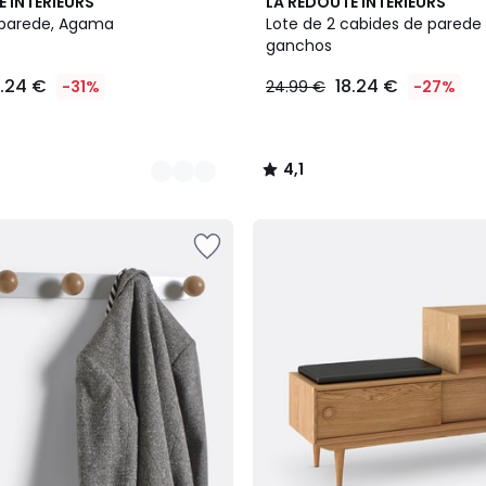
4,1
E INTERIEURS
LA REDOUTE INTERIEURS
/ 5
 parede, Agama
Lote de 2 cabides de parede
ganchos
7.24 €
18.24 €
-31%
24.99 €
-27%
4,1
/
5