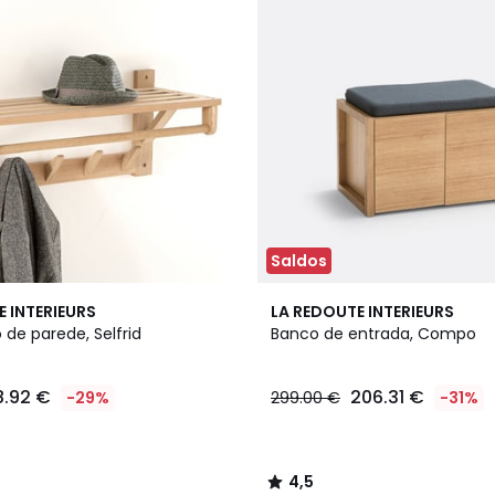
Saldos
4,5
E INTERIEURS
LA REDOUTE INTERIEURS
/ 5
 de parede, Selfrid
Banco de entrada, Compo
8.92 €
206.31 €
-29%
299.00 €
-31%
4,5
/