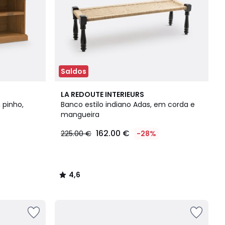
Saldos
4,6
LA REDOUTE INTERIEURS
/ 5
 pinho,
Banco estilo indiano Adas, em corda e
mangueira
162.00 €
225.00 €
-28%
4,6
/
5