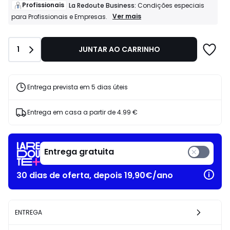
de
Profissionais
La Redoute Business:
Condições especiais
25.99
Profissionais
Ver mais
para Profissionais e Empresas.
La
€
Redoute
10%
Business:
de
Quantidade
1
JUNTAR AO CARRINHO
Condições
desconto
especiais
aplicado.
para
Profissionais
e
Entrega prevista em 5 dias úteis
Empresas.
Entrega em casa a partir de
4.99 €
Entrega gratuita
30 dias de oferta, depois 19,90€/ano
ENTREGA