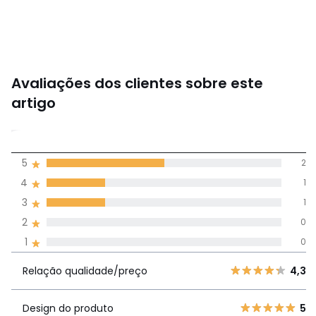
Avaliações dos clientes sobre este
artigo
4,3
5
2
(4)
média de
4
1
avaliações em
3
1
todos os idiomas
2
0
1
0
Avaliações 100% autênticas,
Relação
5
2
4,
Relação qualidade/preço
4,3
qualidade/preço
4
1
3
1
Design do produto
5
Design do