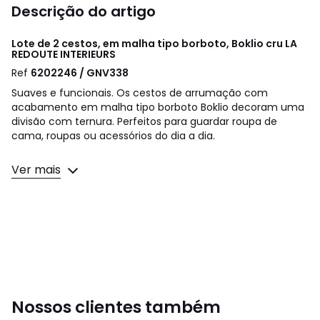
Descrição do artigo
Lote de 2 cestos, em malha tipo borboto, Boklio cru
LA
REDOUTE INTERIEURS
Ref
6202246 / GNV338
Suaves e funcionais. Os cestos de arrumação com
acabamento em malha tipo borboto Boklio decoram uma
divisão com ternura. Perfeitos para guardar roupa de
cama, roupas ou acessórios do dia a dia.
Descrição:
Ver mais
• Revestimento exterior 100% poliéster, acabamento tipo
malha borboto
• Interior em tecido liso 100% poliéster
• Estrutura em EVA
• 2 alças de transporte em poliuretano
• Em lotes de 2
Cuidados
• Limpar apenas com um pano seco
Nossos clientes também