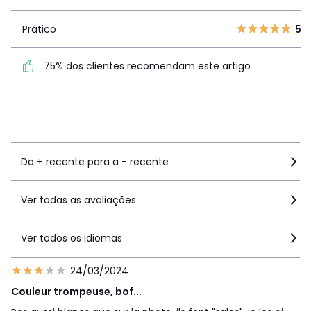
5
2
0
produto
1
0
Prático
5
Prático
5
75% dos clientes recomendam este artigo
75% dos clientes
recomendam este artigo
Ver mais detalhes
Da + recente para a - recente
Ver todas as avaliações
Ver todos os idiomas
24/03/2024
Couleur trompeuse, bof...