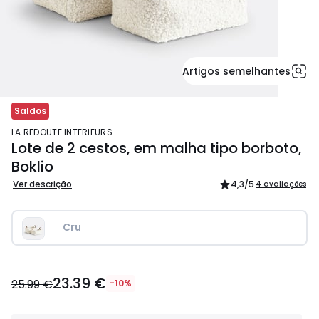
Artigos semelhantes
Saldos
LA REDOUTE INTERIEURS
Lote de 2 cestos, em malha tipo borboto,
Boklio
Ver descrição
4,3
/5
4 avaliações
Cru
23.39
23.39 €
€
25.99 €
-10%
em
vez